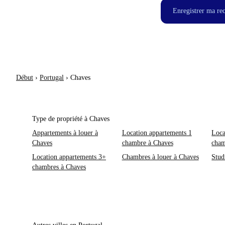
Enregistrer ma re
Début
›
Portugal
›
Chaves
Type de propriété à Chaves
Appartements à louer à
Location appartements 1
Loca
Chaves
chambre à Chaves
cham
Location appartements 3+
Chambres à louer à Chaves
Stud
chambres à Chaves