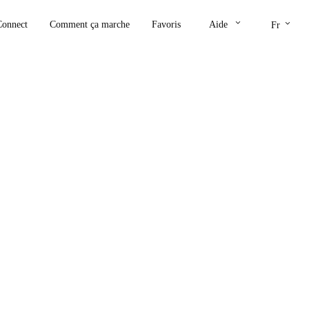
keyboard_arrow_down
keyboard_arrow_down
Connect
Comment ça marche
Favoris
Aide
Fr