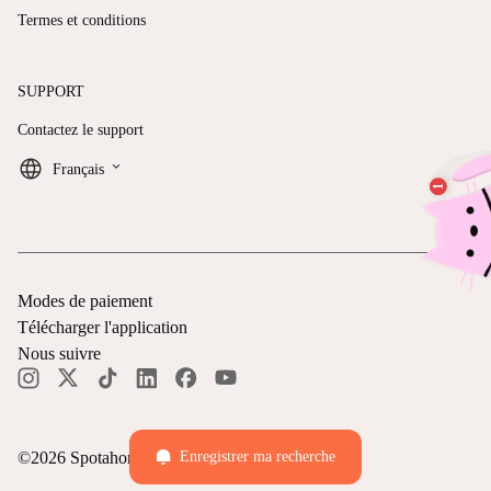
Termes et conditions
SUPPORT
Contactez le support
keyboard_arrow_down
Français
Modes de paiement
Télécharger l'application
Nous suivre
©
2026
Spotahome —
Tous droits réservés
Enregistrer ma recherche