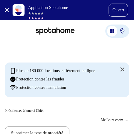
Application Spotahome
Ouvert
mobile
Plus de 180 000 locations entièrement en ligne
check_circle
Protection contre les fraudes
diamond
Protection contre l'annulation
0
résidences à louer à Chiéti
Supprimer le type de propriété