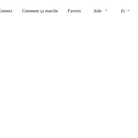
keyboard_arrow_down
keyboard_arrow_down
Connect
Comment ça marche
Favoris
Aide
Fr