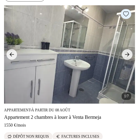
1/7
APPARTEMENT
À PARTIR DU 08 AOÛT
■
Appartement 2 chambres à louer à Venta Bermeja
1550 €
/
mois
savings
euro
DÉPÔT NON REQUIS
FACTURES INCLUSES