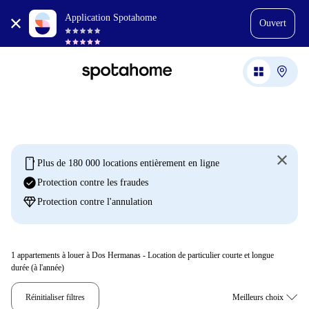
Application Spotahome
Ouvert
mobile
Plus de 180 000 locations entièrement en ligne
check_circle
Protection contre les fraudes
diamond
Protection contre l'annulation
1
appartements à louer à Dos Hermanas - Location de particulier courte et longue
durée (à l'année)
Réinitialiser filtres