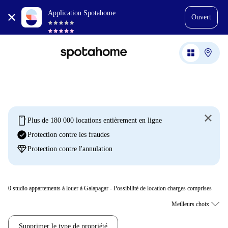
Application Spotahome
Ouvert
mobile
Plus de 180 000 locations entièrement en ligne
check_circle
Protection contre les fraudes
diamond
Protection contre l'annulation
0
studio appartements à louer à Galapagar - Possibilité de location charges comprises
Supprimer le type de propriété