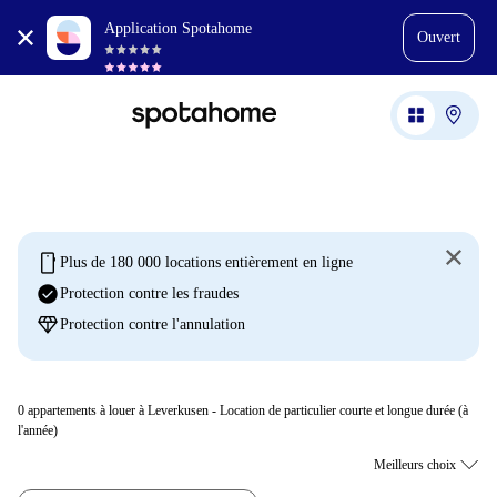
Application Spotahome
Ouvert
mobile
Plus de 180 000 locations entièrement en ligne
check_circle
Protection contre les fraudes
diamond
Protection contre l'annulation
0
appartements à louer à Leverkusen - Location de particulier courte et longue durée (à
l'année)