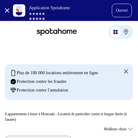
Application Spotahome
Ouvert
mobile
Plus de 180 000 locations entièrement en ligne
check_circle
Protection contre les fraudes
diamond
Protection contre l'annulation
0
appartements à louer à Moncada - Location de particulier courte et longue durée (à
l'année)