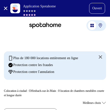
Application Spotahome
Ouvert
mobile
Plus de 180 000 locations entièrement en ligne
check_circle
Protection contre les fraudes
diamond
Protection contre l'annulation
Colocation à ciudad : Offenbach-sur-le-Main :
0
location de chambres meublées courte
et longue durée