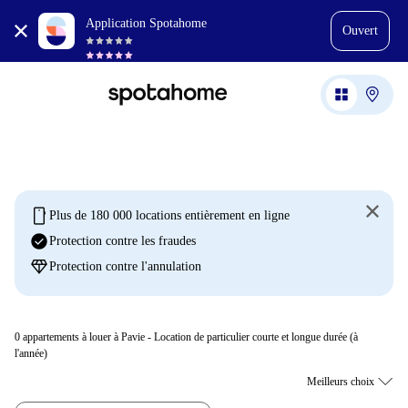
Application Spotahome
Ouvert
mobile
Plus de 180 000 locations entièrement en ligne
check_circle
Protection contre les fraudes
diamond
Protection contre l'annulation
0
appartements à louer à Pavie - Location de particulier courte et longue durée (à
l'année)