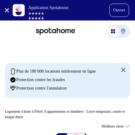
Application Spotahome
Ouvert
mobile
Plus de 180 000 locations entièrement en ligne
check_circle
Protection contre les fraudes
diamond
Protection contre l'annulation
Logements à louer à Pétrel:
0
appartements et chambres - Loyer temporaire, courte et
longue durée