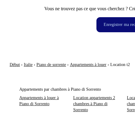
Vous ne trouvez pas ce que vous cherchez ? Crée
Enregistrer ma re
Début
›
Italie
›
Piano de sorrente
›
Appartements à louer
›
Location t2
Appartements par chambres à Piano di Sorrento
Appartements à louer à
Location appartements 2
Loca
Piano di Sorrento
chambres à Piano di
cham
Sorrento
Sorr