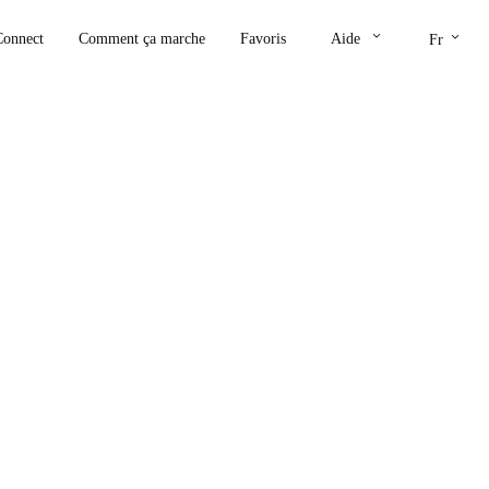
keyboard_arrow_down
keyboard_arrow_down
Connect
Comment ça marche
Favoris
Aide
Fr