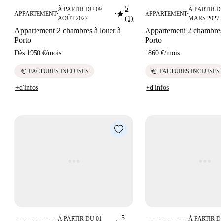
5
À PARTIR DU 09
À PARTIR D
star
APPARTEMENT
APPARTEMENT
■
■
■
AOÛT 2027
(1)
MARS 2027
Appartement 2 chambres à louer à
Appartement 2 chambres
Porto
Porto
Dès
1950 €
/
mois
1860 €
/
mois
euro
euro
FACTURES INCLUSES
FACTURES INCLUSES
+d'infos
+d'infos
5
À PARTIR DU 01
À PARTIR D