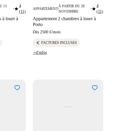
4
4
U 13
À PARTIR DU 29
star
star
APPARTEMENT
■
■
■
(11)
NOVEMBRE
(11)
 à louer à
Appartement 2 chambres à louer à
Porto
Dès
2500 €
/
mois
euro
FACTURES INCLUSES
+d'infos