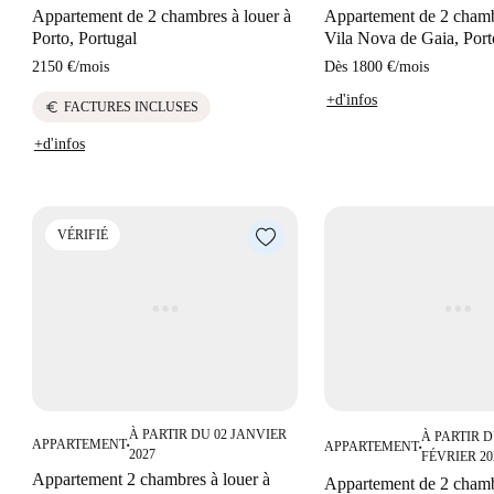
Appartement de 2 chambres à louer à
Appartement de 2 chamb
Porto, Portugal
Vila Nova de Gaia, Port
2150 €
/
mois
Dès
1800 €
/
mois
+d'infos
euro
FACTURES INCLUSES
+d'infos
VÉRIFIÉ
À PARTIR DU 02 JANVIER
À PARTIR D
APPARTEMENT
APPARTEMENT
■
■
2027
FÉVRIER 20
Appartement 2 chambres à louer à
Appartement de 2 chamb