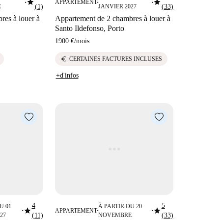
star
star
APPARTEMENT
■
■
■
E
(1)
JANVIER 2027
(33)
res à louer à
Appartement de 2 chambres à louer à
Santo Ildefonso, Porto
1900 €
/
mois
euro
CERTAINES FACTURES INCLUSES
+d'infos
4
5
U 01
À PARTIR DU 20
star
star
APPARTEMENT
■
■
■
27
(11)
NOVEMBRE
(33)