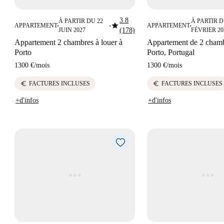
3.8
À PARTIR DU 22
À PARTIR D
star
APPARTEMENT
APPARTEMENT
■
■
■
JUIN 2027
(178)
FÉVRIER 20
Appartement 2 chambres à louer à
Appartement de 2 chamb
Porto
Porto, Portugal
1300 €
/
mois
1300 €
/
mois
euro
euro
FACTURES INCLUSES
FACTURES INCLUSES
+d'infos
+d'infos