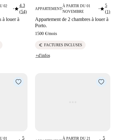
4.3
5
U 02
À PARTIR DU 01
star
star
APPARTEMENT
■
■
■
(54)
NOVEMBRE
(1)
 à louer à
Appartement de 2 chambres à louer à
Porto.
1500 €
/
mois
euro
FACTURES INCLUSES
+d'infos
5
5
U 01
À PARTIR DU 21