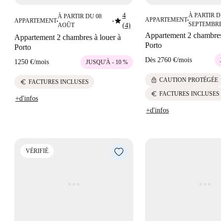
4
À PARTIR D
À PARTIR DU 08
star
APPARTEMENT
APPARTEMENT
■
■
■
SEPTEMBR
AOÛT
(4)
Appartement 2 chambres
Appartement 2 chambres à louer à
Porto
Porto
Dès
2760 €
/
mois
1250 €
/
mois
JUSQU'À - 10 %
lock
CAUTION PROTÉGÉE
euro
FACTURES INCLUSES
euro
FACTURES INCLUSES
+d'infos
+d'infos
VÉRIFIÉ