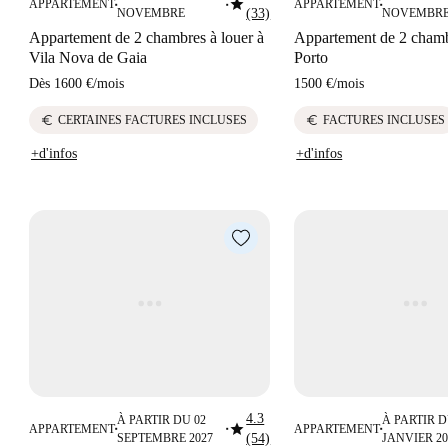
star
APPARTEMENT
APPARTEMENT
■
■
■
NOVEMBRE
(33)
NOVEMBR
Appartement de 2 chambres à louer à
Appartement de 2 chamb
Vila Nova de Gaia
Porto
Dès
1600 €
/
mois
1500 €
/
mois
euro
euro
CERTAINES FACTURES INCLUSES
FACTURES INCLUSES
+d'infos
+d'infos
4.3
À PARTIR DU 02
À PARTIR D
star
APPARTEMENT
APPARTEMENT
■
■
■
SEPTEMBRE 2027
(54)
JANVIER 20