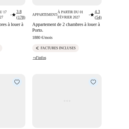
3.8
4.3
U 17
À PARTIR DU 01
star
star
APPARTEMENT
■
■
■
27
(178)
FÉVRIER 2027
(54)
res à louer à
Appartement de 2 chambres à louer à
Porto.
1880 €
/
mois
euro
FACTURES INCLUSES
+d'infos