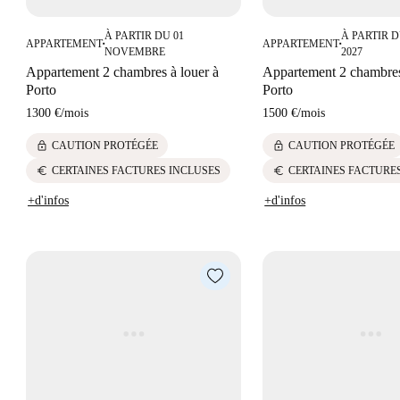
À PARTIR DU 01
À PARTIR D
APPARTEMENT
APPARTEMENT
■
■
NOVEMBRE
2027
Appartement 2 chambres à louer à
Appartement 2 chambres
Porto
Porto
1300 €
/
mois
1500 €
/
mois
lock
lock
CAUTION PROTÉGÉE
CAUTION PROTÉGÉE
euro
euro
CERTAINES FACTURES INCLUSES
CERTAINES FACTURE
+d'infos
+d'infos