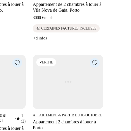
res à louer à
Appartement de 2 chambres à louer à
o.
Vila Nova de Gaia, Porto
3000 €
/
mois
euro
CERTAINES FACTURES INCLUSES
+d'infos
VÉRIFIÉ
4
APPARTEMENT
À PARTIR DU 05 OCTOBRE
U 01
■
star
■
27
(2)
Appartement 2 chambres à louer à
Porto
res à louer à