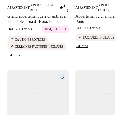
4
À PARTIR DU 26
À PARTIR D
star
APPARTEMENT
APPARTEMENT
■
■
■
AOÛT
(1)
OCTOBRE
Grand appartement de 2 chambres à
Appartement 2 chambres
louer à Senhora da Hora, Porto
Porto
Dès
1600 €
/
mois
Dès
1250 €
/
mois
JUSQU'À - 15 %
euro
FACTURES INCLUSES
lock
CAUTION PROTÉGÉE
+d'infos
euro
CERTAINES FACTURES INCLUSES
+d'infos