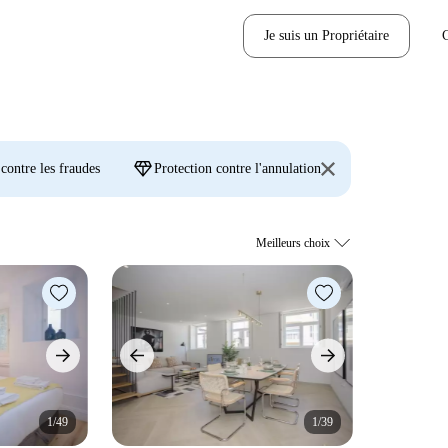
Je suis un Propriétaire
diamond
 contre les fraudes
Protection contre l'annulation
1/49
1/39