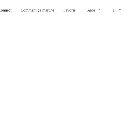
keyboard_arrow_down
keyboard_arrow_down
Connect
Comment ça marche
Favoris
Aide
Fr