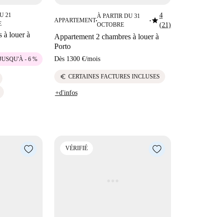
U 21
4
À PARTIR DU 31
star
APPARTEMENT
■
■
E
OCTOBRE
(21)
 à louer à
Appartement 2 chambres à louer à
Porto
Dès
1300 €
/
mois
JUSQU'À - 6 %
euro
CERTAINES FACTURES INCLUSES
+d'infos
VÉRIFIÉ