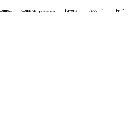
keyboard_arrow_down
keyboard_arrow_down
Connect
Comment ça marche
Favoris
Aide
Fr