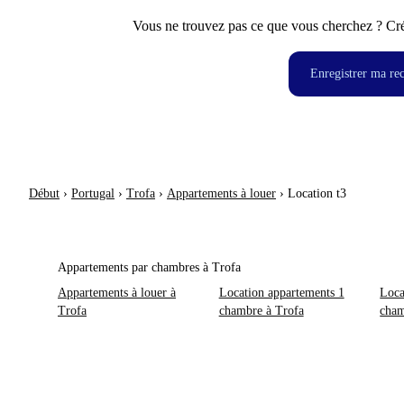
Vous ne trouvez pas ce que vous cherchez ? Crée
Enregistrer ma re
Début
›
Portugal
›
Trofa
›
Appartements à louer
›
Location t3
Appartements par chambres à Trofa
Appartements à louer à
Location appartements 1
Loca
Trofa
chambre à Trofa
cham