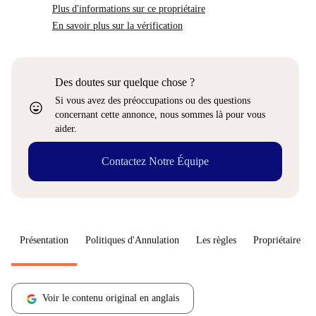
Plus d'informations sur ce propriétaire
En savoir plus sur la vérification
Des doutes sur quelque chose ?
Si vous avez des préoccupations ou des questions
sentiment_very_satisfied
concernant cette annonce, nous sommes là pour vous
aider.
Contactez Notre Équipe
Présentation
Politiques d'Annulation
Les règles
Propriétaire
Voir le contenu original en anglais