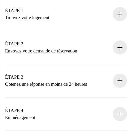
ÉTAPE 1
Trouvez votre logement
Processus de réservation 100% en ligne.
Logements et Propriétaires vérifiés.
Vous disposez à l’avance de toutes les informations
ÉTAPE 2
nécessaires.
Envoyez votre demande de réservation
Envoyez les informations essentielles sur votre profil et
votre mode de paiement.
Nous ne vous facturerons rien tant que le propriétaire
ÉTAPE 3
n’aura pas accepté.
Obtenez une réponse en moins de 24 heures
Le propriétaire dispose de 24 heures pour confirmer.
Si accepté, nous vous facturerons et vous mettrons en
contact avec le propriétaire.
ÉTAPE 4
Si refusé : aucun prélèvement et nous vous proposerons
Emménagement
d’autres options.
Accordez avec le propriétaire les détails de votre arrivée,
Documents requis si votre logement est «
Spotahome plus