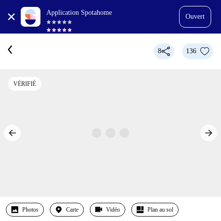
Application Spotahome
Ouvert
8
136
VÉRIFIÉ
Photos
Carte
Vidéo
Plan au sol