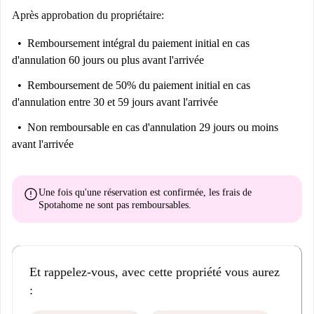
des attractions comme Árbol De Navidad : Campanar et Mural A La
Après approbation du propriétaire:
Fresca à proximité. Campanar offre un cadre fantastique, alliant attraits
Remboursement intégral du paiement initial
en cas
culturels et commodités du quotidien, idéalement adapté à votre style de
d'annulation 60 jours ou plus avant l'arrivée
vie.
Remboursement de 50% du paiement initial
en cas
d'annulation entre 30 et 59 jours avant l'arrivée
Non remboursable
en cas d'annulation 29 jours ou moins
avant l'arrivée
error
Une fois qu'une réservation est confirmée, les frais de
Spotahome
ne sont pas remboursables
.
Et rappelez-vous, avec cette propriété vous aurez
: