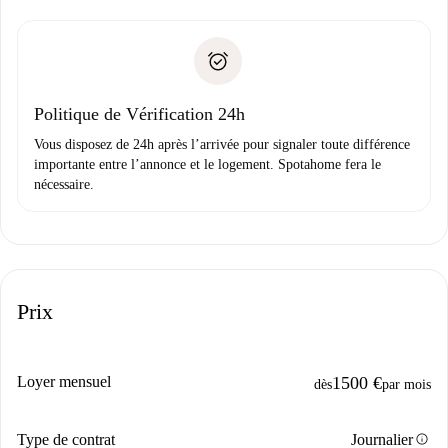
remise des clés, etc.
».
Spotahome transférera le premier paiement au propriétaire
Pièce d’identité ou Passeport
uniquement si aucun problème n'est signalé.
Justificatif de solvabilité
Domiciliation bancaire
Politique de Vérification 24h
Vous disposez de 24h après l’arrivée pour signaler toute différence
importante entre l’annonce et le logement. Spotahome fera le
nécessaire.
Prix
Loyer mensuel
1500 €
dès
par mois
info
Type de contrat
Journalier