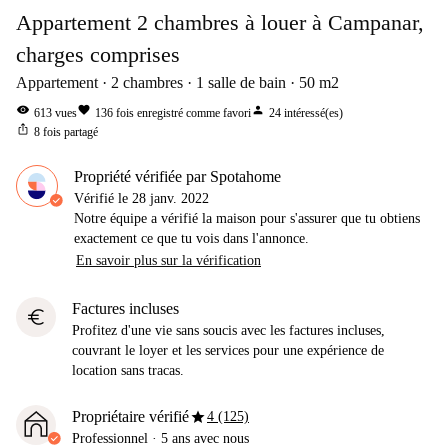
Appartement 2 chambres à louer à Campanar,
charges comprises
Appartement
2
chambres
1
salle de bain
50
m2
visibility
favorite
person
613
vues
136
fois enregistré comme favori
24
intéressé(es)
ios_share
8
fois partagé
Propriété vérifiée par Spotahome
Vérifié le
28 janv. 2022
Notre équipe a vérifié la maison pour s'assurer que tu obtiens
exactement ce que tu vois dans l'annonce.
En savoir plus sur la vérification
Factures incluses
euro
Profitez d'une vie sans soucis avec les factures incluses,
couvrant le loyer et les services pour une expérience de
location sans tracas.
star
Propriétaire vérifié
4 (125)
Professionnel
·
5 ans
avec nous