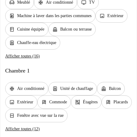
chair
ac_unit
tv
Meublé
Air conditionné
TV
local_laundry_service
image
Machine à laver dans les parties communes
Extérieur
kitchen
balcony
Cuisine équipée
Balcon ou terrasse
water_heater
Chauffe-eau électrique
Afficher toutes (16)
Chambre 1
ac_unit
water_heater
balcony
Air conditionné
Unité de chauffage
Balcon
image
dresser
shelves
dresser
Extérieur
Commode
Étagères
Placards
window_closed
Fenêtre avec vue sur la rue
Afficher toutes (12)