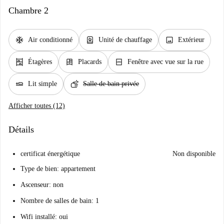
Chambre 2
ac_unit
water_heater
image
Air conditionné
Unité de chauffage
Extérieur
shelves
dresser
window_closed
Étagères
Placards
Fenêtre avec vue sur la rue
airline_seat_flat
soap
Lit simple
Salle de bain privée
Afficher toutes (12)
Détails
certificat énergétique
Non disponible
Type de bien: appartement
Ascenseur: non
Nombre de salles de bain: 1
Wifi installé: oui