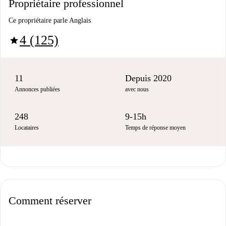
Propriétaire professionnel
Ce propriétaire parle Anglais
4 (125)
star
11
Depuis 2020
Annonces publiées
avec nous
248
9-15h
Locataires
Temps de réponse moyen
Comment réserver