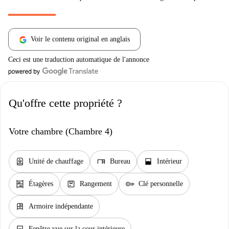
Voir le contenu original en anglais
Ceci est une traduction automatique de l'annonce
Qu'offre cette propriété ?
Votre chambre (Chambre 4)
water_heater
desk
window_open
Unité de chauffage
Bureau
Intérieur
shelves
package
key
Étagères
Rangement
Clé personnelle
dresser
Armoire indépendante
Fenêtre vue sur la cour intérieure