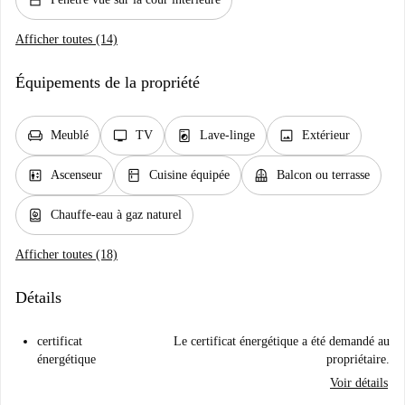
window_closed
Afficher toutes (14)
Équipements de la propriété
chair
tv
local_laundry_service
image
Meublé
TV
Lave-linge
Extérieur
elevator
kitchen
balcony
Ascenseur
Cuisine équipée
Balcon ou terrasse
water_heater
Chauffe-eau à gaz naturel
Afficher toutes (18)
Détails
certificat
Le certificat énergétique a été demandé au
énergétique
propriétaire.
Voir détails