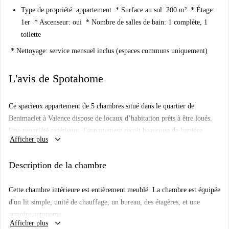
Type de propriété: appartement * Surface au sol: 200 m² * Étage:
1er * Ascenseur: oui * Nombre de salles de bain: 1 complète, 1
toilette
* Nettoyage: service mensuel inclus (espaces communs uniquement)
L'avis de Spotahome
Ce spacieux appartement de 5 chambres situé dans le quartier de
Benimaclet à Valence dispose de locaux d’habitation prêts à être loués.
Une propriété extérieure, l'appartement reçoit beaucoup de lumière
keyboard_arrow_down
Afficher plus
naturelle. Avec une superficie de 200 m², tout y est grand: la cuisine
équipée, le salon et bien sûr les 2 immenses terrasses.
Description de la chambre
Benimaclet est un quartier vivant et convivial pour les étudiants. Sur
l'Avenida del Primado Reig, vous trouverez des magasins de l'autre côté
Cette chambre intérieure est entièrement meublé. La chambre est équipée
de la rue et vous serez à moins de 5 minutes à pied des magnifiques
d'un lit simple, unité de chauffage, un bureau, des étagères, et une
Jardines de Real.
armoire autonome.
keyboard_arrow_down
Afficher plus