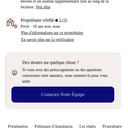
élevées et un soutien supplémentaire tout au long de la
location.
Voir plus
star
Propriétaire vérifié
5 (3)
Privé
·
10 ans
avec nous
Plus d'informations sur ce propriétaire
En savoir plus sur la vérification
Des doutes sur quelque chose ?
Si vous avez des préoccupations ou des questions
sentiment_very_satisfied
concernant cette annonce, nous sommes là pour vous
aider.
Contactez Notre Équipe
Présentation
Politiques d'Annulation
Les règles
Propriétaire