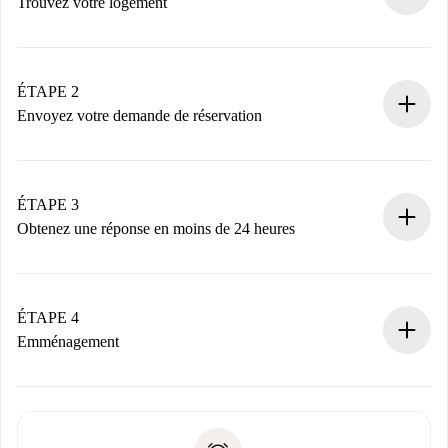
Trouvez votre logement
Processus de réservation 100% en ligne.
Logements et Propriétaires vérifiés.
Vous disposez à l’avance de toutes les informations
ÉTAPE 2
nécessaires.
Envoyez votre demande de réservation
Envoyez les informations essentielles sur votre profil et
votre mode de paiement.
Nous ne vous facturerons rien tant que le propriétaire
ÉTAPE 3
n’aura pas accepté.
Obtenez une réponse en moins de 24 heures
Le propriétaire dispose de 24 heures pour confirmer.
Si accepté, nous vous facturerons et vous mettrons en
contact avec le propriétaire.
ÉTAPE 4
Si refusé : aucun prélèvement et nous vous proposerons
Emménagement
d’autres options.
Accordez avec le propriétaire les détails de votre arrivée,
Documents requis si votre logement est «
Spotahome plus
remise des clés, etc.
».
Spotahome transférera le premier paiement au propriétaire
Pièce d’identité ou Passeport