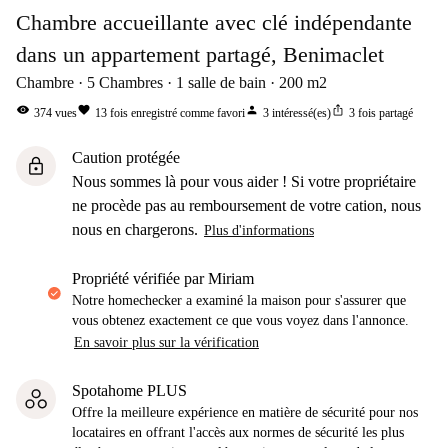
Chambre accueillante avec clé indépendante
dans un appartement partagé, Benimaclet
Chambre
5
Chambres
1
salle de bain
200
m2
visibility
favorite
person
ios_share
374
vues
13
fois enregistré comme favori
3
intéressé(es)
3
fois partagé
Caution protégée
lock
Nous sommes là pour vous aider ! Si votre propriétaire
ne procède pas au remboursement de votre cation, nous
nous en chargerons.
Plus d'informations
propriété vérifiée par Miriam
Notre homechecker a examiné la maison pour s'assurer que
vous obtenez exactement ce que vous voyez dans l'annonce.
En savoir plus sur la vérification
Spotahome PLUS
Offre la meilleure expérience en matière de sécurité pour nos
locataires en offrant l'accès aux normes de sécurité les plus