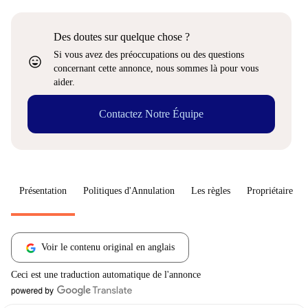
Des doutes sur quelque chose ?
Si vous avez des préoccupations ou des questions
sentiment_very_satisfied
concernant cette annonce, nous sommes là pour vous
aider.
Contactez Notre Équipe
Présentation
Politiques d'Annulation
Les règles
Propriétaire
Voir le contenu original en anglais
Ceci est une traduction automatique de l'annonce