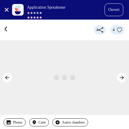
Application Spotahome
Ouvert
4
4
Photos
Carte
Autres chambres