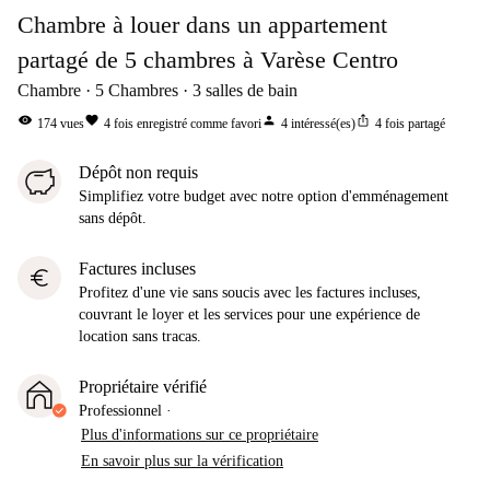
Chambre à louer dans un appartement
partagé de 5 chambres à Varèse Centro
Chambre
5
Chambres
3
salles de bain
visibility
favorite
person
ios_share
174
vues
4
fois enregistré comme favori
4
intéressé(es)
4
fois partagé
Dépôt non requis
Simplifiez votre budget avec notre option d'emménagement
sans dépôt.
Factures incluses
euro
Profitez d'une vie sans soucis avec les factures incluses,
couvrant le loyer et les services pour une expérience de
location sans tracas.
Propriétaire vérifié
Professionnel
·
Plus d'informations sur ce propriétaire
En savoir plus sur la vérification