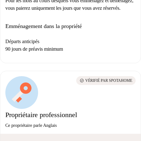
Pour les mois au cours desquels vous emménagez et déménagez,
vous paierez uniquement les jours que vous avez réservés.
Emménagement dans la propriété
Départs anticipés
90 jours de préavis minimum
check_circle
VÉRIFIÉ PAR SPOTAHOME
Propriétaire professionnel
Ce propriétaire parle Anglais