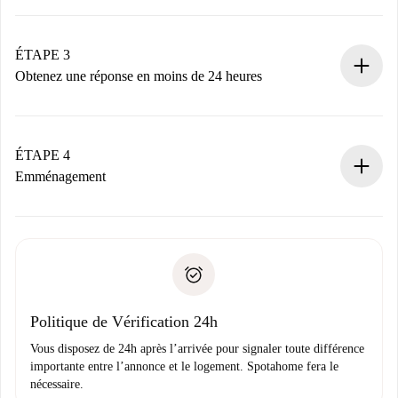
Envoyez les informations essentielles sur votre profil et
votre mode de paiement.
Nous ne vous facturerons rien tant que le propriétaire
ÉTAPE 3
n’aura pas accepté.
Obtenez une réponse en moins de 24 heures
Le propriétaire dispose de 24 heures pour confirmer.
Si accepté, nous vous facturerons et vous mettrons en
contact avec le propriétaire.
ÉTAPE 4
Si refusé : aucun prélèvement et nous vous proposerons
Emménagement
d’autres options.
Accordez avec le propriétaire les détails de votre arrivée,
Documents requis si votre logement est «
Spotahome plus
remise des clés, etc.
».
Spotahome transférera le premier paiement au propriétaire
Pièce d’identité ou Passeport
uniquement si aucun problème n'est signalé.
Justificatif de solvabilité
Domiciliation bancaire
Politique de Vérification 24h
Vous disposez de 24h après l’arrivée pour signaler toute différence
importante entre l’annonce et le logement. Spotahome fera le
nécessaire.