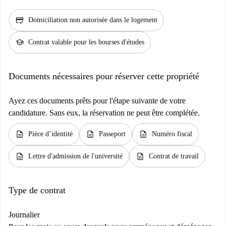
credit_score
Domiciliation non autorisée dans le logement
school
Contrat valable pour les bourses d'études
Documents nécessaires pour réserver cette propriété
Ayez ces documents prêts pour l'étape suivante de votre
candidature. Sans eux, la réservation ne peut être complétée.
description
description
description
Pièce d’identité
Passeport
Numéro fiscal
description
description
Lettre d'admission de l'université
Contrat de travail
Type de contrat
Journalier