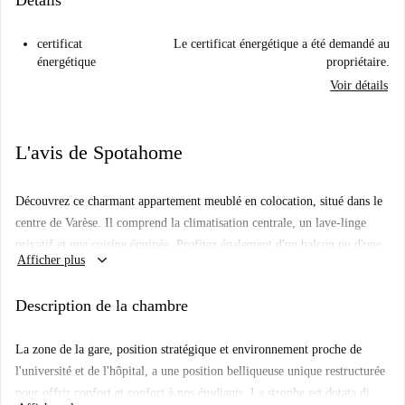
Détails
certificat
Le certificat énergétique a été demandé au
énergétique
propriétaire.
Voir détails
L'avis de Spotahome
Découvrez ce charmant appartement meublé en colocation, situé dans le
centre de Varèse. Il comprend la climatisation centrale, un lave-linge
privatif et une cuisine équipée. Profitez également d'un balcon ou d'une
keyboard_arrow_down
Afficher plus
terrasse pour vous détendre. Les charges (électricité, eau, gaz et Wi-Fi)
sont comprises, pour votre plus grand confort. Idéal pour les étudiants et
Description de la chambre
les jeunes actifs. Il est permis de fumer ; cependant, les animaux
domestiques et les invités ne sont pas admis.
La zone de la gare, position stratégique et environnement proche de
Le centre de Varèse offre un cadre de vie animé, à proximité de marchés
l'université et de l'hôpital, a une position belliqueuse unique restructurée
comme Quel Paese et Life 120 Lo Spaccio Varese. Vous trouverez
pour offrir confort et confort à nos étudiants. La strophe est dotata di
également à proximité des restaurants tels qu'Istanbul Varese Kebab et