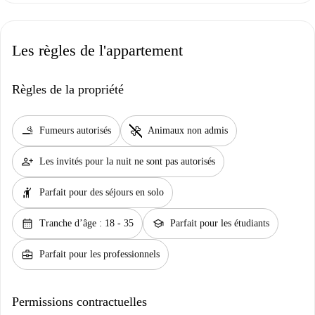
Les règles de l'appartement
Règles de la propriété
smoking_rooms
pet_supplies
Fumeurs autorisés
Animaux non admis
person_add
Les invités pour la nuit ne sont pas autorisés
hail
Parfait pour des séjours en solo
calendar_month
school
Tranche d’âge : 18 - 35
Parfait pour les étudiants
business_center
Parfait pour les professionnels
Permissions contractuelles