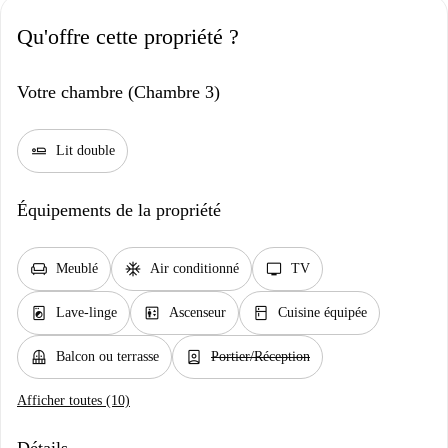
Qu'offre cette propriété ?
Votre chambre (Chambre 3)
airline_seat_flat
Lit double
Équipements de la propriété
chair
ac_unit
tv
Meublé
Air conditionné
TV
local_laundry_service
elevator
kitchen
Lave-linge
Ascenseur
Cuisine équipée
balcony
person_book
Balcon ou terrasse
Portier/Réception
Afficher toutes (10)