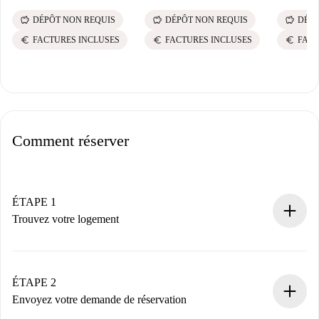
savings
savings
savings
DÉPÔT NON REQUIS
DÉPÔT NON REQUIS
DÉPÔ
euro
euro
euro
FACTURES INCLUSES
FACTURES INCLUSES
FACT
Comment réserver
ÉTAPE 1
Trouvez votre logement
Processus de réservation 100% en ligne.
Logements et Propriétaires vérifiés.
Vous disposez à l’avance de toutes les informations
ÉTAPE 2
nécessaires.
Envoyez votre demande de réservation