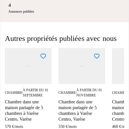
4
Annonces publiées
Autres propriétés publiées avec nous
À PARTIR DU 01
À PARTIR DU 01
CHAMBRE
CHAMBRE
CHAMBR
■
■
SEPTEMBRE
NOVEMBRE
Chambre dans une
Chambre dans une
Chambre 
maison partagée de 5
maison partagée de 5
maison p
chambres à Varèse
chambres à Varèse
chambres
Centro, Varèse
Centro, Varèse
Centro, 
570 €
/
mois
550 €
/
mois
460 €
/
moi