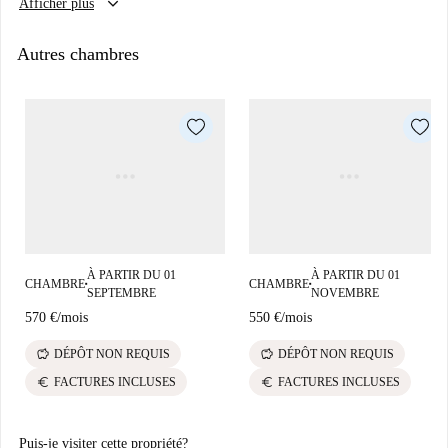
keyboard_arrow_down
Afficher plus
letto singolo, armadio 2 ante, scrivania, comodino, tendaggi, scarpiera,
Burger and Chicken. Enfin, des sites touristiques incontournables comme
cassettiera, libreria
le Monumento Ai Caduti et la Porta Pozzaghetto enrichissent l'offre
Autres chambres
culturelle du quartier.
À PARTIR DU 01
À PARTIR DU 01
CHAMBRE
CHAMBRE
■
■
SEPTEMBRE
NOVEMBRE
570 €
/
mois
550 €
/
mois
savings
savings
DÉPÔT NON REQUIS
DÉPÔT NON REQUIS
euro
euro
FACTURES INCLUSES
FACTURES INCLUSES
Puis-je visiter cette propriété?