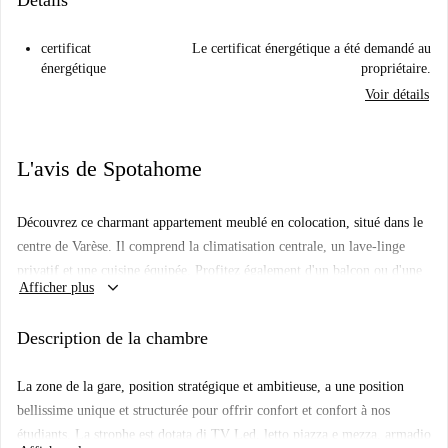
Détails
certificat
Le certificat énergétique a été demandé au
énergétique
propriétaire.
Voir détails
L'avis de Spotahome
Découvrez ce charmant appartement meublé en colocation, situé dans le
centre de Varèse. Il comprend la climatisation centrale, un lave-linge
privatif et une cuisine équipée. Profitez également d'un balcon ou d'une
keyboard_arrow_down
Afficher plus
terrasse pour vous détendre. Les charges (électricité, eau, gaz et Wi-Fi)
sont comprises, pour votre plus grand confort. Idéal pour les étudiants et
Description de la chambre
les jeunes actifs. Il est permis de fumer ; cependant, les animaux
domestiques et les invités ne sont pas admis.
La zone de la gare, position stratégique et ambitieuse, a une position
Le centre de Varèse offre un cadre de vie animé, à proximité de marchés
bellissime unique et structurée pour offrir confort et confort à nos
comme Quel Paese et Life 120 Lo Spaccio Varese. Vous trouverez
étudiants. La strophe est dotata di TV Led, letto piazza e mezza, armadio
également à proximité des restaurants tels qu'Istanbul Varese Kebab et