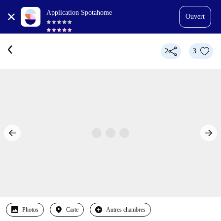
Application Spotahome
Ouvert
2
3
Photos
Carte
Autres chambres