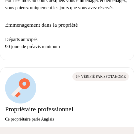
Pour les mois au cours desquels vous emménagez et déménagez,
vous paierez uniquement les jours que vous avez réservés.
Emménagement dans la propriété
Départs anticipés
90 jours de préavis minimum
check_circle
VÉRIFIÉ PAR SPOTAHOME
Propriétaire professionnel
Ce propriétaire parle Anglais