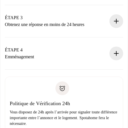
Envoyez les informations essentielles sur votre profil et
votre mode de paiement.
Nous ne vous facturerons rien tant que le propriétaire
ÉTAPE 3
n’aura pas accepté.
Obtenez une réponse en moins de 24 heures
Le propriétaire dispose de 24 heures pour confirmer.
Si accepté, nous vous facturerons et vous mettrons en
contact avec le propriétaire.
ÉTAPE 4
Si refusé : aucun prélèvement et nous vous proposerons
Emménagement
d’autres options.
Accordez avec le propriétaire les détails de votre arrivée,
Documents requis si votre logement est «
Spotahome plus
remise des clés, etc.
».
Spotahome transférera le premier paiement au propriétaire
Pièce d’identité ou Passeport
uniquement si aucun problème n'est signalé.
Justificatif de solvabilité
Domiciliation bancaire
Politique de Vérification 24h
Vous disposez de 24h après l’arrivée pour signaler toute différence
importante entre l’annonce et le logement. Spotahome fera le
nécessaire.