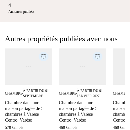
4
Annonces publiées
Autres propriétés publiées avec nous
À PARTIR DU 01
À PARTIR DU 01
CHAMBRE
CHAMBRE
CHAMBR
■
■
SEPTEMBRE
JANVIER 2027
Chambre dans une
Chambre dans une
Chambre 
maison partagée de 5
maison partagée de 5
maison p
chambres à Varèse
chambres à Varèse
chambres
Centro, Varèse
Centro, Varèse
Centro, 
570 €
/
mois
460 €
/
mois
460 €
/
moi