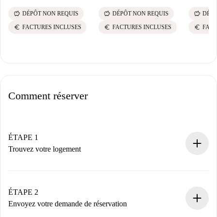
savings
savings
savings
DÉPÔT NON REQUIS
DÉPÔT NON REQUIS
DÉPÔ
euro
euro
euro
FACTURES INCLUSES
FACTURES INCLUSES
FACT
Comment réserver
ÉTAPE 1
Trouvez votre logement
Processus de réservation 100% en ligne.
Logements et Propriétaires vérifiés.
Vous disposez à l’avance de toutes les informations
ÉTAPE 2
nécessaires.
Envoyez votre demande de réservation