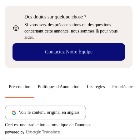
Des doutes sur quelque chose ?
Si vous avez des préoccupations ou des questions
sentiment_very_satisfied
concernant cette annonce, nous sommes là pour vous
aider.
Contactez Notre Équipe
Présentation
Politiques d'Annulation
Les règles
Propriétaire
Voir le contenu original en anglais
Ceci est une traduction automatique de l'annonce