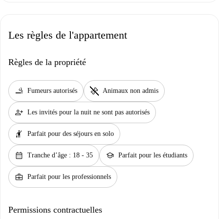
Les règles de l'appartement
Règles de la propriété
smoking_rooms
pet_supplies
Fumeurs autorisés
Animaux non admis
person_add
Les invités pour la nuit ne sont pas autorisés
hail
Parfait pour des séjours en solo
calendar_month
school
Tranche d’âge : 18 - 35
Parfait pour les étudiants
business_center
Parfait pour les professionnels
Permissions contractuelles