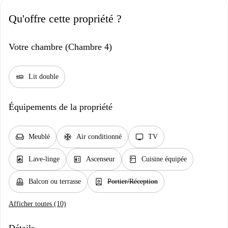
Qu'offre cette propriété ?
Votre chambre (Chambre 4)
airline_seat_flat
Lit double
Équipements de la propriété
chair
ac_unit
tv
Meublé
Air conditionné
TV
local_laundry_service
elevator
kitchen
Lave-linge
Ascenseur
Cuisine équipée
balcony
person_book
Balcon ou terrasse
Portier/Réception
Afficher toutes (10)