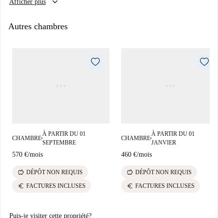
keyboard_arrow_down
Afficher plus
3 ante, scrivania, comodino, tendaggi, specchio, scarpiera, cassettiera,
Burger and Chicken. Enfin, des sites touristiques incontournables comme
bibliothèque et TV.
le Monumento Ai Caduti et la Porta Pozzaghetto enrichissent l'offre
Autres chambres
culturelle du quartier.
À PARTIR DU 01
À PARTIR DU 01
CHAMBRE
CHAMBRE
■
■
SEPTEMBRE
JANVIER
570 €
/
mois
460 €
/
mois
savings
savings
DÉPÔT NON REQUIS
DÉPÔT NON REQUIS
euro
euro
FACTURES INCLUSES
FACTURES INCLUSES
Puis-je visiter cette propriété?