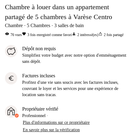
Chambre à louer dans un appartement
partagé de 5 chambres à Varèse Centro
Chambre
5
Chambres
3
salles de bain
visibility
favorite
person
ios_share
76
vues
3
fois enregistré comme favori
2
intéressé(es)
2
fois partagé
Dépôt non requis
Simplifiez votre budget avec notre option d'emménagement
sans dépôt.
Factures incluses
euro
Profitez d'une vie sans soucis avec les factures incluses,
couvrant le loyer et les services pour une expérience de
location sans tracas.
Propriétaire vérifié
Professionnel
·
Plus d'informations sur ce propriétaire
En savoir plus sur la vérification