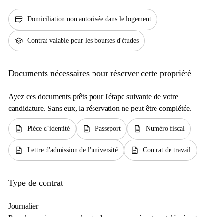
credit_score
Domiciliation non autorisée dans le logement
school
Contrat valable pour les bourses d'études
Documents nécessaires pour réserver cette propriété
Ayez ces documents prêts pour l'étape suivante de votre
candidature. Sans eux, la réservation ne peut être complétée.
description
description
description
Pièce d’identité
Passeport
Numéro fiscal
description
description
Lettre d'admission de l'université
Contrat de travail
Type de contrat
Journalier