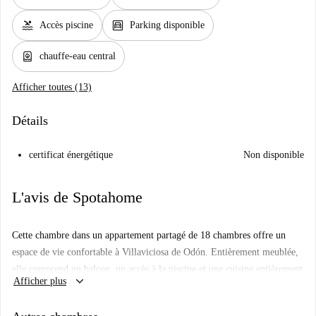
pool
garage
Accès piscine
Parking disponible
water_heater
chauffe-eau central
Afficher toutes (13)
Détails
certificat énergétique
Non disponible
L'avis de Spotahome
Cette chambre dans un appartement partagé de 18 chambres offre un
espace de vie confortable à Villaviciosa de Odón. Entièrement meublée,
elle comprend un balcon, un accès à la piscine et une cuisine entièrement
keyboard_arrow_down
Afficher plus
équipée avec lave-vaisselle, four et sèche-linge. De plus, toutes les
factures (électricité, eau, gaz et Wi-Fi) sont comprises, pour plus de