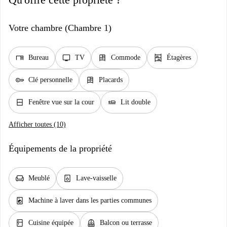
Votre chambre (Chambre 1)
desk
tv
dresser
shelves
Bureau
TV
Commode
Étagères
key
dresser
Clé personnelle
Placards
window_closed
airline_seat_flat
Fenêtre vue sur la cour
Lit double
Afficher toutes (10)
Équipements de la propriété
chair
dishwasher_gen
Meublé
Lave-vaisselle
local_laundry_service
Machine à laver dans les parties communes
kitchen
balcony
Cuisine équipée
Balcon ou terrasse