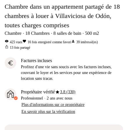
Chambre dans un appartement partagé de 18
chambres à louer à Villaviciosa de Odón,
toutes charges comprises
Chambre
18
Chambres
8
salles de bain
500
m2
visibility
favorite
person
425
vues
16
fois enregistré comme favori
39
intéressé(es)
ios_share
13
fois partagé
Factures incluses
euro
Profitez d'une vie sans soucis avec les factures incluses,
couvrant le loyer et les services pour une expérience de
location sans tracas.
star
Propriétaire vérifié
3.8 (330)
Professionnel
·
2 ans
avec nous
Plus d'informations sur ce propriétaire
En savoir plus sur la vérification