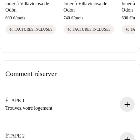
louer à Villaviciosa de
louer à Villaviciosa de
louer à V
Odón
Odón
Odón
690 €
/
mois
740 €
/
mois
690 €
/
moi
euro
euro
euro
FACTURES INCLUSES
FACTURES INCLUSES
FACT
Comment réserver
ÉTAPE 1
Trouvez votre logement
Processus de réservation 100% en ligne.
Logements et Propriétaires vérifiés.
Vous disposez à l’avance de toutes les informations
ÉTAPE 2