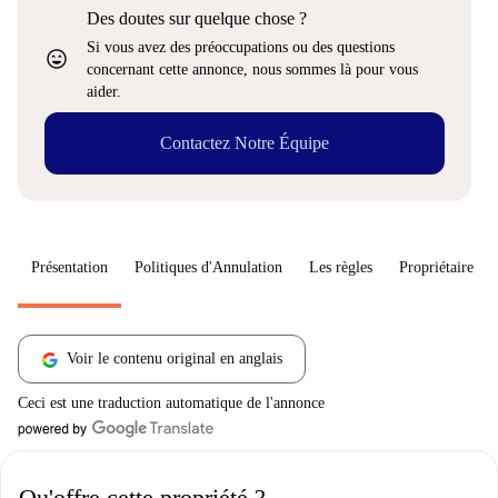
Des doutes sur quelque chose ?
Si vous avez des préoccupations ou des questions
sentiment_very_satisfied
concernant cette annonce, nous sommes là pour vous
aider.
Contactez Notre Équipe
Présentation
Politiques d'Annulation
Les règles
Propriétaire
Voir le contenu original en anglais
Ceci est une traduction automatique de l'annonce
Qu'offre cette propriété ?