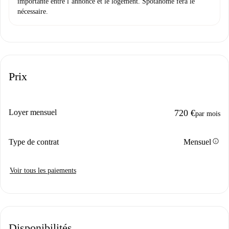
importante entre l’annonce et le logement. Spotahome fera le
nécessaire.
Prix
Loyer mensuel
720 €
par mois
info
Type de contrat
Mensuel
Voir tous les paiements
Disponibilités