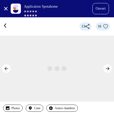
Application Spotahome
Ouvert
13
16
Photos
Carte
Autres chambres