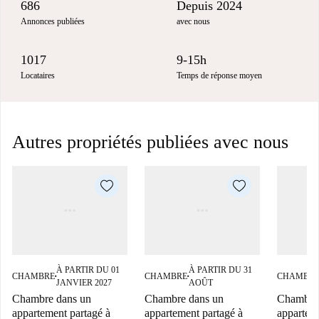
686
Depuis 2024
Annonces publiées
avec nous
1017
9-15h
Locataires
Temps de réponse moyen
Autres propriétés publiées avec nous
À PARTIR DU 01
À PARTIR DU 31
CHAMBRE
CHAMBRE
CHAMBR
■
■
JANVIER 2027
AOÛT
Chambre dans un
Chambre dans un
Chambre
appartement partagé à
appartement partagé à
appartem