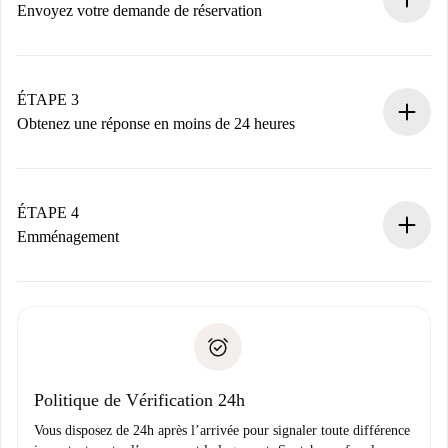
nécessaires.
Envoyez votre demande de réservation
Envoyez les informations essentielles sur votre profil et
votre mode de paiement.
Nous ne vous facturerons rien tant que le propriétaire
ÉTAPE 3
n’aura pas accepté.
Obtenez une réponse en moins de 24 heures
Le propriétaire dispose de 24 heures pour confirmer.
Si accepté, nous vous facturerons et vous mettrons en
contact avec le propriétaire.
ÉTAPE 4
Si refusé : aucun prélèvement et nous vous proposerons
Emménagement
d’autres options.
Accordez avec le propriétaire les détails de votre arrivée,
Documents requis si votre logement est «
Spotahome plus
remise des clés, etc.
».
Spotahome transférera le premier paiement au propriétaire
Pièce d’identité ou Passeport
uniquement si aucun problème n'est signalé.
Justificatif de solvabilité
Domiciliation bancaire
Politique de Vérification 24h
Vous disposez de 24h après l’arrivée pour signaler toute différence