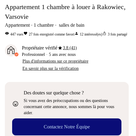
Appartement 1 chambre à louer à Rakowiec,
Varsovie
Appartement
1
chambre
salles de bain
visibility
favorite
person
ios_share
447
vues
27
fois enregistré comme favori
12
intéressé(es)
3
fois partagé
star
Propriétaire vérifié
3.8 (41)
Professionnel
·
5 ans
avec nous
Plus d'informations sur ce propriétaire
En savoir plus sur la vérification
Des doutes sur quelque chose ?
Si vous avez des préoccupations ou des questions
sentiment_very_satisfied
concernant cette annonce, nous sommes là pour vous
aider.
Contactez Notre Équipe