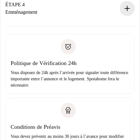
contact avec le propriétaire.
ÉTAPE 4
Si refusé : aucun prélèvement et nous vous proposerons
Emménagement
d’autres options.
Accordez avec le propriétaire les détails de votre arrivée,
Documents requis si votre logement est «
Spotahome plus
remise des clés, etc.
».
Spotahome transférera le premier paiement au propriétaire
Pièce d’identité ou Passeport
uniquement si aucun problème n'est signalé.
Justificatif de solvabilité
Domiciliation bancaire
Politique de Vérification 24h
Vous disposez de 24h après l’arrivée pour signaler toute différence
importante entre l’annonce et le logement. Spotahome fera le
nécessaire.
Conditions de Préavis
Vous devez prévenir au moins 30 jours à l’avance pour modifier