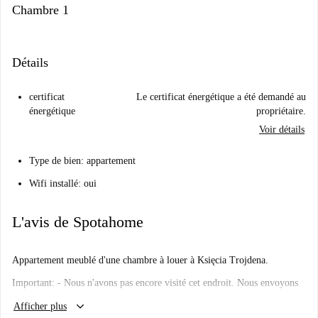
Chambre 1
Détails
certificat
Le certificat énergétique a été demandé au
énergétique
propriétaire.
Voir détails
Type de bien: appartement
Wifi installé: oui
L'avis de Spotahome
Appartement meublé d'une chambre à louer à Księcia Trojdena.
Important: - Nous n'avons pas encore visité cet endroit. Nous envoyons
des Homecheckers visiter chaque appartement sur Spotahome, alors
keyboard_arrow_down
Afficher plus
revenez bientôt pour une visite guidée et des photos à 360° et HD.