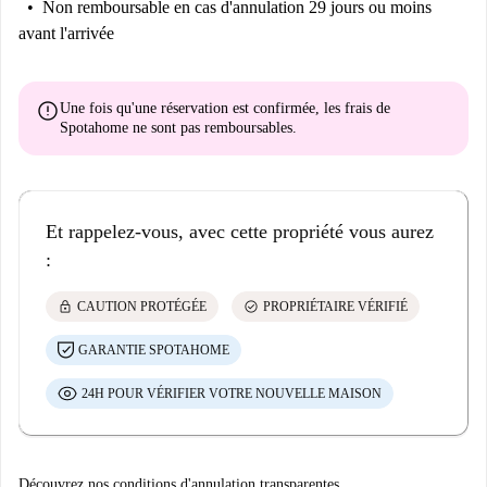
Non remboursable
en cas d'annulation 29 jours ou moins
avant l'arrivée
error
Une fois qu'une réservation est confirmée, les frais de
Spotahome
ne sont pas remboursables
.
Et rappelez-vous, avec cette propriété vous aurez
:
lock
check_circle
CAUTION PROTÉGÉE
PROPRIÉTAIRE VÉRIFIÉ
GARANTIE SPOTAHOME
24H POUR VÉRIFIER VOTRE NOUVELLE MAISON
Découvrez nos conditions d'annulation transparentes