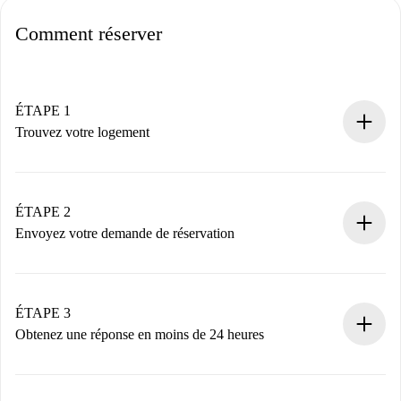
Comment réserver
ÉTAPE 1
Trouvez votre logement
Processus de réservation 100% en ligne.
Logements et Propriétaires vérifiés.
Vous disposez à l’avance de toutes les informations
ÉTAPE 2
nécessaires.
Envoyez votre demande de réservation
Envoyez les informations essentielles sur votre profil et
votre mode de paiement.
Nous ne vous facturerons rien tant que le propriétaire
ÉTAPE 3
n’aura pas accepté.
Obtenez une réponse en moins de 24 heures
Le propriétaire dispose de 24 heures pour confirmer.
Si accepté, nous vous facturerons et vous mettrons en