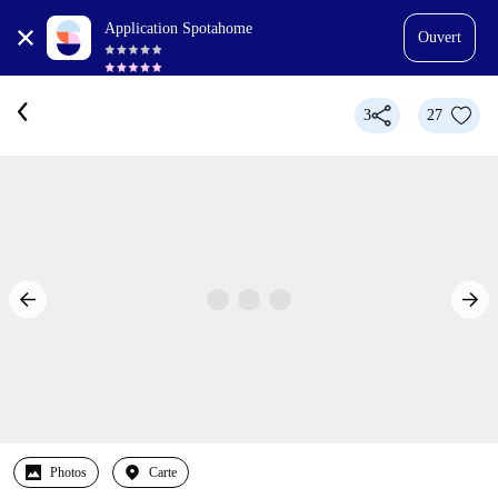
Application Spotahome
Ouvert
3
27
Photos
Carte