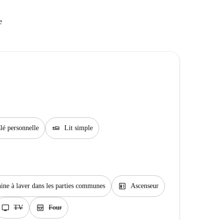
e
airline_seat_flat
lé personnelle
Lit simple
elevator
ine à laver dans les parties communes
Ascenseur
tv
oven_gen
TV
Four