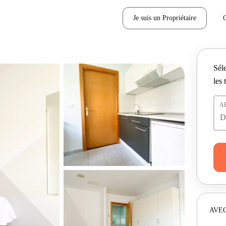
Je suis un Propriétaire
Séle
les 
A
AVEC