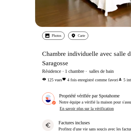
Photos
Carte
Chambre individuelle avec salle d
Saragosse
Résidence
1
chambre
salles de bain
visibility
favorite
person
125
vues
4
fois enregistré comme favori
5
in
Propriété vérifiée par Spotahome
Notre équipe a vérifié la maison pour s'ass
En savoir plus sur la vérification
Factures incluses
euro
Profitez d'une vie sans soucis avec les factu