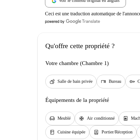
Voir le contenu original en anglais
Ceci est une traduction automatique de l'annonc
Qu'offre cette propriété ?
Votre chambre (Chambre 1)
soap
desk
key
Salle de bain privée
Bureau
C
Équipements de la propriété
chair
ac_unit
local_laundry_service
Meublé
Air conditionné
Mach
kitchen
person_book
Cuisine équipée
Portier/Réception