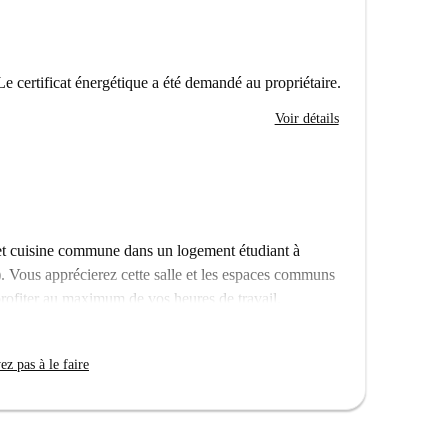
Le certificat énergétique a été demandé au propriétaire.
Voir détails
 et cuisine commune dans un logement étudiant à
 Vous apprécierez cette salle et les espaces communs
profiter au maximum de vos heures de travail.
e cuisine, salle polyvalente, espace gym,
salle de jeux, boîte à musique... et bien plus encore.
z pas à le faire
ie qu'il y a d'autres unités presque identiques dans le
sus peut être légèrement différent de ce que vous