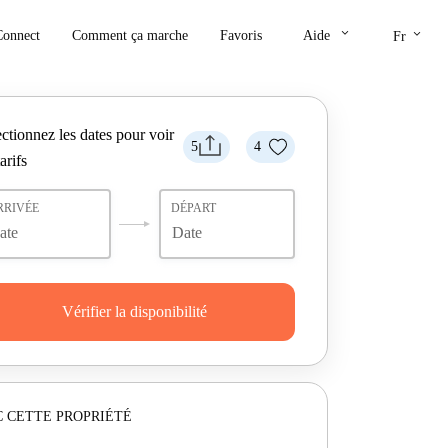
keyboard_arrow_down
keyboard_arrow_down
Connect
Comment ça marche
Favoris
Aide
Fr
ctionnez les dates pour voir
5
4
tarifs
RRIVÉE
DÉPART
Vérifier la disponibilité
 CETTE PROPRIÉTÉ