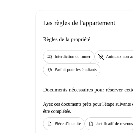
Les règles de l'appartement
Règles de la propriété
smoke_free
pet_supplies
Interdiction de fumer
Animaux non a
school
Parfait pour les étudiants
Documents nécessaires pour réserver cett
Ayez ces documents prêts pour l'étape suivante d
être complétée.
description
description
Pièce d’identité
Justificatif de revenus