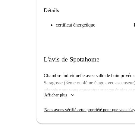
Détails
certificat énergétique
L'avis de Spotahome
Chambre individuelle avec salle de bain privée
Saragosse (3ème ou 4ème étage avec ascenseur).
adaptés pour vous concentrer sur vos études et 
keyboard_arrow_down
Afficher plus
Des espaces communs à couper le souffle : grand
microcinéma, bibliothèque, espace de coworking, 
Nous avons vérifié cette propriété pour que vous n'aye
Ce bien est dans une résidence. Cela signif
bâtiment. Ainsi, ce que vous voyez ci-des
louez réellement.