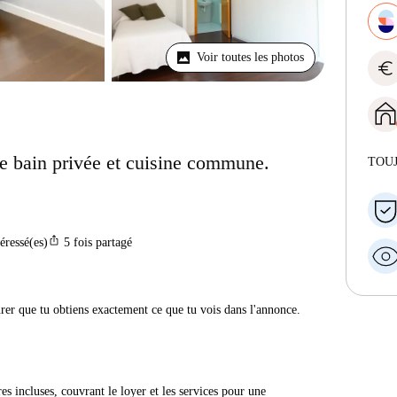
Voir toutes les photos
euro
e bain privée et cuisine commune.
TOU
ios_share
téressé(es)
5
fois partagé
urer que tu obtiens exactement ce que tu vois dans l'annonce.
res incluses, couvrant le loyer et les services pour une