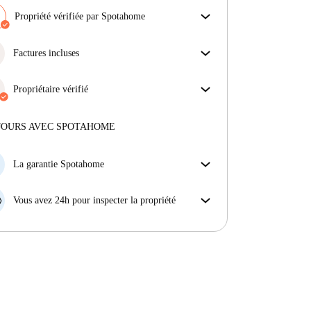
Propriété vérifiée par Spotahome
Notre équipe a vérifié la maison pour s'assurer que tu
obtiens exactement ce que tu vois dans l'annonce.
Factures incluses
En savoir plus sur la vérification
Profitez d'une vie sans soucis avec les factures
incluses, couvrant le loyer et les services pour une
Propriétaire vérifié
expérience de location sans tracas.
Professionnel
·
11 ans
avec nous
Plus d'informations sur ce propriétaire
JOURS AVEC SPOTAHOME
En savoir plus sur la vérification
La garantie Spotahome
Si le propriétaire annule votre réservation sans
préavis, nous allons soit (A) vous payer une chambre
Vous avez 24h pour inspecter la propriété
d'hôtel et vous aider à trouver un autre logement,
Si le bien ne correspond pas exactement à l'annonce
soit (B) vous rembourser en totalité.
que vous avez vue sur Spotahome, veuillez nous le
faire savoir dans les 24 heures suivant votre arrivée
afin que nous puissions trouver une solution.