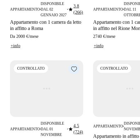
DISPONIBILE
DISPONI
3.8
star
APPARTAMENTO
DAL 02
APPARTAMENTO
DAL 11
■
■
■
(266)
GENNAIO 2027
OTTOBR
Appartamento con 1 camera da letto
Appartamento con 1 cam
in affitto a Roma
in affitto nel Rione Mo
Da
2000 €
/
mese
2740 €
/
mese
+info
+info
CONTROLLATO
CONTROLLATO
DISPONIBILE
DISPONI
4.5
APPARTAMENTO
■
star
APPARTAMENTO
DAL 01
NOVEMB
■
■
(724)
NOVEMBRE
Appartamento in affitto