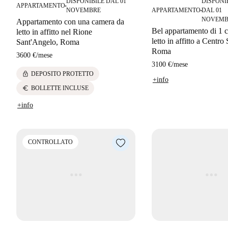
DISPONIBILE DAL 01
DISPONI
APPARTAMENTO
■
NOVEMBRE
APPARTAMENTO
DAL 01
■
NOVEMB
Appartamento con una camera da
Bel appartamento di 1 
letto in affitto nel Rione
letto in affitto a Centro 
Sant'Angelo, Roma
Roma
3600 €
/
mese
3100 €
/
mese
lock
DEPOSITO PROTETTO
+info
euro
BOLLETTE INCLUSE
+info
CONTROLLATO