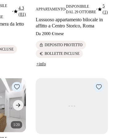
BILE
5
DISPONIBILE
4.3
star
APPARTAMENTO
star
■
■
DAL 29 OTTOBRE
(1)
■
(81)
RE
Lussuoso appartamento bilocale in
era da letto
affitto a Centro Storico, Roma
Da
2000 €
/
mese
lock
DEPOSITO PROTETTO
INCLUSE
euro
BOLLETTE INCLUSE
+info
1/20