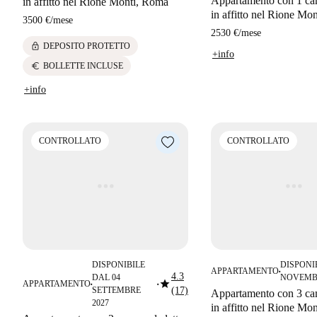
Appartamento con 1 cam
in affitto nel Rione Monti, Roma
in affitto nel Rione Mo
3500 €
/
mese
2530 €
/
mese
lock
DEPOSITO PROTETTO
+info
euro
BOLLETTE INCLUSE
+info
CONTROLLATO
CONTROLLATO
DISPONIBILE
DISPONI
APPARTAMENTO
■
4.3
DAL 04
NOVEMB
star
APPARTAMENTO
■
■
SETTEMBRE
(17)
Appartamento con 3 cam
2027
in affitto nel Rione Mo