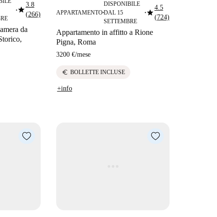
BILE
DISPONIBILE
3.8
4.5
star
star
■
APPARTAMENTO
DAL 15
(266)
■
■
(724)
RE
SETTEMBRE
camera da
Appartamento in affitto a Rione
Storico,
Pigna, Roma
3200 €
/
mese
euro
BOLLETTE INCLUSE
+info