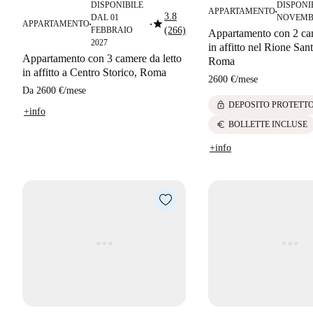
DISPONIBILE
DISPONI
APPARTAMENTO
■
3.8
DAL 01
NOVEMB
star
APPARTAMENTO
■
■
FEBBRAIO
(266)
Appartamento con 2 cam
2027
in affitto nel Rione San
Appartamento con 3 camere da letto
Roma
in affitto a Centro Storico, Roma
2600 €
/
mese
Da
2600 €
/
mese
lock
DEPOSITO PROTETT
+info
euro
BOLLETTE INCLUSE
+info