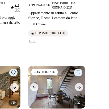
BILE
DISPONIBILE DAL 01
4.3
APPARTAMENTO
■
star
GENNAIO 2027
■
(19)
Appartamento in affitto a Centro
i Foraggi,
Storico, Roma 1 camera da letto
mera da letto
1750 €
/
mese
lock
DEPOSITO PROTETTO
+info
CONTROLLATO
1/10
1/22