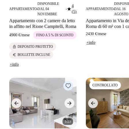
DISPONIBILE
DISPONI
4
star
APPARTAMENTO
DAL 04
APPARTAMENTO
DAL 16
■
■
■
(5)
NOVEMBRE
AGOSTO
Appartamento con 2 camere da letto
Appartamento in Via de
in affitto nel Rione Campitelli, Roma
Roma di 60 m² con 1 ca
2430 €
/
mese
4900 €
/
mese
FINO A 5 % DI SCONTO
+info
lock
DEPOSITO PROTETTO
euro
BOLLETTE INCLUSE
+info
CONTROLLATO
1/23