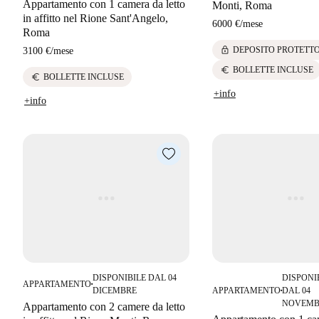
Appartamento con 1 camera da letto
Monti, Roma
in affitto nel Rione Sant'Angelo,
6000 €
/
mese
Roma
lock
DEPOSITO PROTETT
3100 €
/
mese
euro
BOLLETTE INCLUSE
euro
BOLLETTE INCLUSE
+info
+info
DISPONIBILE DAL 04
DISPONI
APPARTAMENTO
■
DICEMBRE
APPARTAMENTO
DAL 04
■
NOVEMB
Appartamento con 2 camere da letto