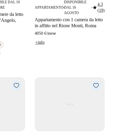
BILE DAL 10
DISPONIBILE
4.3
star
RE
APPARTAMENTO
DAL 16
■
■
(19)
AGOSTO
ere da letto
Appartamento con 1 camera da letto
t'Angelo,
in affitto nel Rione Monti, Roma
4050 €
/
mese
+info
O