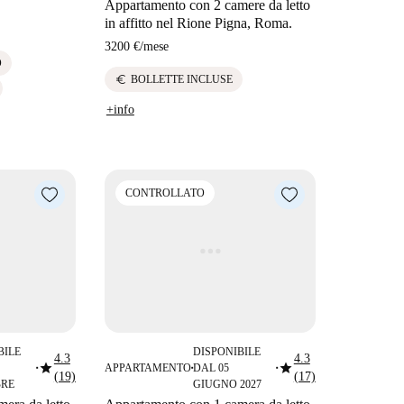
Appartamento con 2 camere da letto
in affitto nel Rione Pigna, Roma.
3200 €
/
mese
O
euro
BOLLETTE INCLUSE
+info
CONTROLLATO
BILE
DISPONIBILE
4.3
4.3
star
star
APPARTAMENTO
DAL 05
■
■
■
(19)
(17)
RE
GIUGNO 2027