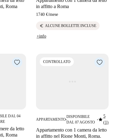
era da letto
Appartamento con 1 camera da letto
nti, Roma
in affitto a Roma
1740 €
/
mese
euro
ALCUNE BOLLETTE INCLUSE
+info
CONTROLLATO
BILE DAL 04
5
DISPONIBILE
star
APPARTAMENTO
■
■
RE
DAL 07 AGOSTO
(1)
ere da letto
Appartamento con 1 camera da letto
nti, Roma
in affitto nel Rione Monti, Roma.