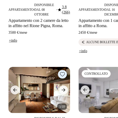
DISPONIBILE
DISPONI
3.8
star
APPARTAMENTO
DAL 08
APPARTAMENTO
DAL 16
■
■
■
(266)
OTTOBRE
DICEMB
Appartamento con 2 camere da letto
Appartamento con 1 cam
in affitto nel Rione Pigna, Roma.
in affitto a Roma.
3500 €
/
mese
2450 €
/
mese
+info
euro
ALCUNE BOLLETTE 
+info
CONTROLLATO
1/10