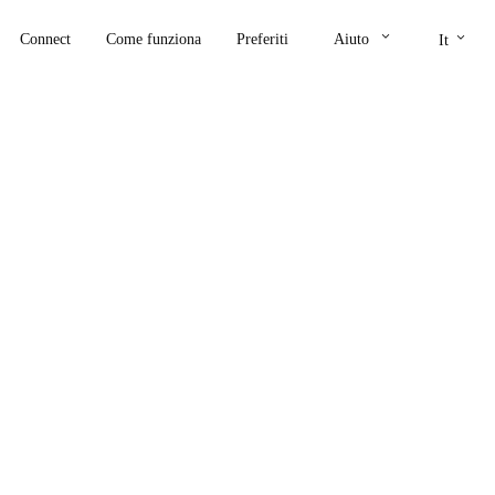
keyboard_arrow_down
keyboard_arrow_down
Connect
Come funziona
Preferiti
Aiuto
It