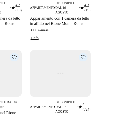
BILE
DISPONIBILE
4.3
4.3
star
star
APPARTAMENTO
DAL 16
■
■
■
(19)
(19)
E
AGOSTO
era da letto
Appartamento con 1 camera da letto
nti, Roma.
in affitto nel Rione Monti, Roma.
3000 €
/
mese
+info
BILE DAL 02
DISPONIBILE
4.5
star
RE
APPARTAMENTO
DAL 07
■
■
(724)
AGOSTO
 nel Rione