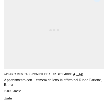
star
5 (4)
APPARTAMENTO
DISPONIBILE DAL 02 DICEMBRE
■
■
Appartamento con 1 camera da letto in affitto nel Rione Parione,
Roma
1900 €
/
mese
+info