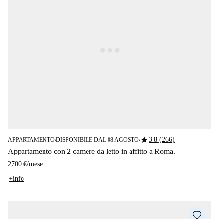
star
3.8 (266)
APPARTAMENTO
DISPONIBILE DAL 08 AGOSTO
■
■
Appartamento con 2 camere da letto in affitto a Roma.
2700 €
/
mese
+info