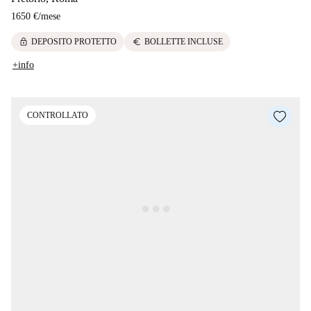
1650 €
/
mese
lock
euro
DEPOSITO PROTETTO
BOLLETTE INCLUSE
+info
CONTROLLATO