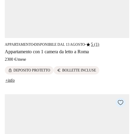
star
5 (1)
APPARTAMENTO
DISPONIBILE DAL 13 AGOSTO
■
■
Appartamento con 1 camera da letto a Roma
2300 €
/
mese
lock
euro
DEPOSITO PROTETTO
BOLLETTE INCLUSE
+info