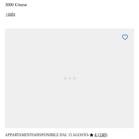
3000 €
/
mese
+info
star
4 (240)
APPARTAMENTO
DISPONIBILE DAL 15 AGOSTO
■
■