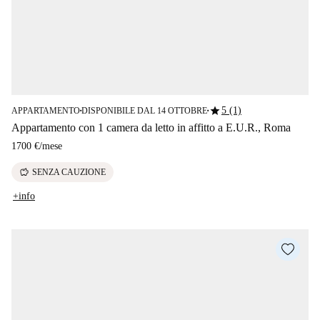
star
5 (1)
APPARTAMENTO
DISPONIBILE DAL 14 OTTOBRE
■
■
Appartamento con 1 camera da letto in affitto a E.U.R., Roma
1700 €
/
mese
savings
SENZA CAUZIONE
+info