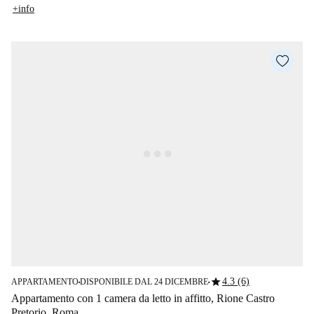
+info
star
4.3 (6)
APPARTAMENTO
DISPONIBILE DAL 24 DICEMBRE
■
■
Appartamento con 1 camera da letto in affitto, Rione Castro
Pretorio, Roma