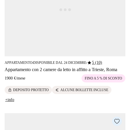
star
5 (10)
APPARTAMENTO
DISPONIBILE DAL 24 DICEMBRE
■
■
Appartamento con 2 camere da letto in affitto a Trieste, Roma
1900 €
/
mese
FINO A 5 % DI SCONTO
lock
euro
DEPOSITO PROTETTO
ALCUNE BOLLETTE INCLUSE
+info