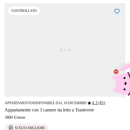
CONTROLLATO
star
4.3 (81)
APPARTAMENTO
DISPONIBILE DAL 16 DICEMBRE
■
■
Appartamento con 3 camere da letto a Trastevere
3800 €
/
mese
SCELTA MIGLIORE