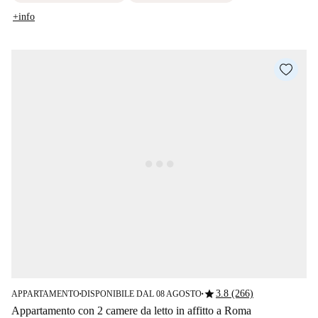
+info
star
3.8 (266)
APPARTAMENTO
DISPONIBILE DAL 08 AGOSTO
■
■
Appartamento con 2 camere da letto in affitto a Roma