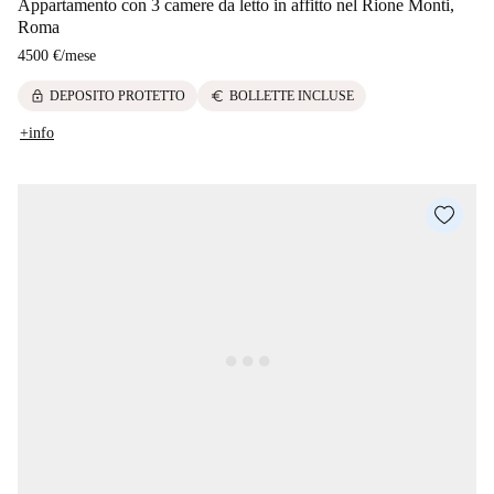
Appartamento con 3 camere da letto in affitto nel Rione Monti,
Roma
4500 €
/
mese
lock
euro
DEPOSITO PROTETTO
BOLLETTE INCLUSE
+info