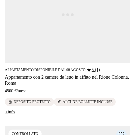
star
5 (1)
APPARTAMENTO
DISPONIBILE DAL 08 AGOSTO
■
■
Appartamento con 2 camere da letto in affitto nel Rione Colonna,
Roma
4500 €
/
mese
lock
euro
DEPOSITO PROTETTO
ALCUNE BOLLETTE INCLUSE
+info
CONTROLLATO