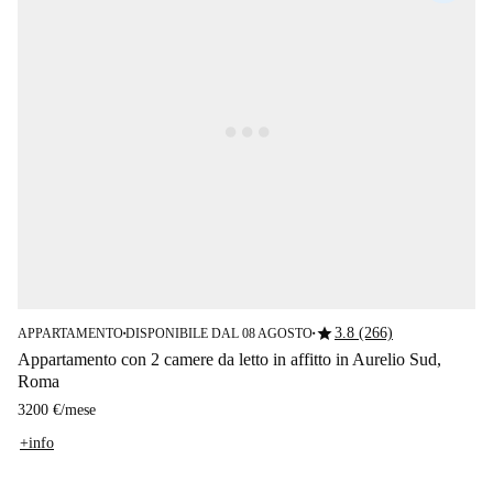
star
3.8 (266)
APPARTAMENTO
DISPONIBILE DAL 08 AGOSTO
■
■
Appartamento con 2 camere da letto in affitto in Aurelio Sud,
Roma
3200 €
/
mese
+info