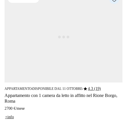
star
4.3 (19)
APPARTAMENTO
DISPONIBILE DAL 11 OTTOBRE
■
■
Appartamento con 1 camera da letto in affitto nel Rione Borgo,
Roma
2700 €
/
mese
+info