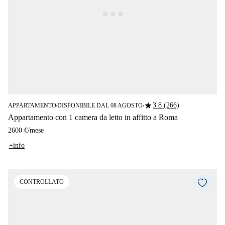
star
3.8 (266)
APPARTAMENTO
DISPONIBILE DAL 08 AGOSTO
■
■
Appartamento con 1 camera da letto in affitto a Roma
2600 €
/
mese
+info
CONTROLLATO