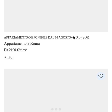
star
3.8 (266)
APPARTAMENTO
DISPONIBILE DAL 08 AGOSTO
■
■
Appartamento a Roma
Da
2100 €
/
mese
+info