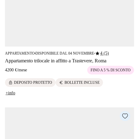
star
4 (5)
APPARTAMENTO
DISPONIBILE DAL 04 NOVEMBRE
■
■
Appartamento trilocale in affitto a Trastevere, Roma
4200 €
/
mese
FINO A 5 % DI SCONTO
lock
euro
DEPOSITO PROTETTO
BOLLETTE INCLUSE
+info