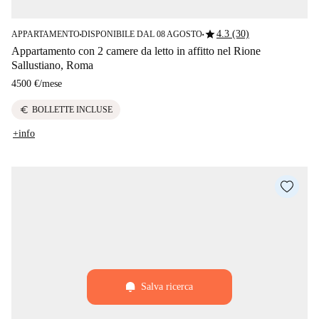
star
4.3 (30)
APPARTAMENTO
DISPONIBILE DAL 08 AGOSTO
■
■
Appartamento con 2 camere da letto in affitto nel Rione
Sallustiano, Roma
4500 €
/
mese
euro
BOLLETTE INCLUSE
+info
Salva ricerca