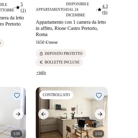
5
DISPONIBILE
BILE
star
4.3
star
■
APPARTAMENTO
DAL 24
OTTOBRE
(1)
■
■
(6)
DICEMBRE
era da letto
Appartamento con 1 camera da letto
tro Pretorio
in affitto, Rione Castro Pretorio,
Roma
1650 €
/
mese
O
lock
DEPOSITO PROTETTO
euro
BOLLETTE INCLUSE
+info
CONTROLLATO
1/16
1/14