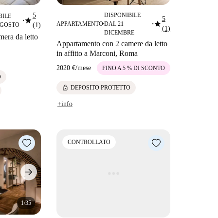
5
DISPONIBILE
BILE
star
5
star
■
APPARTAMENTO
DAL 21
AGOSTO
(1)
■
■
(1)
DICEMBRE
era da letto
Appartamento con 2 camere da letto
in affitto a Marconi, Roma
2020 €
/
mese
FINO A 5 % DI SCONTO
O
lock
DEPOSITO PROTETTO
+info
CONTROLLATO
1/35