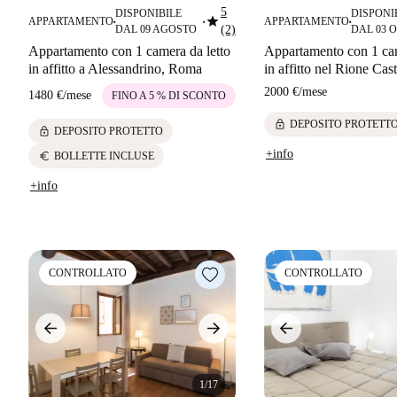
5
DISPONIBILE
DISPONI
star
APPARTAMENTO
APPARTAMENTO
■
■
■
DAL 09 AGOSTO
(2)
DAL 03 
Appartamento con 1 camera da letto
Appartamento con 1 cam
in affitto a Alessandrino, Roma
in affitto nel Rione Cas
2000 €
/
mese
1480 €
/
mese
FINO A 5 % DI SCONTO
lock
DEPOSITO PROTETT
lock
DEPOSITO PROTETTO
+info
euro
BOLLETTE INCLUSE
+info
CONTROLLATO
CONTROLLATO
1/17