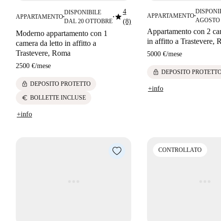
4
DISPONI
DISPONIBILE
star
APPARTAMENTO
APPARTAMENTO
■
■
■
AGOSTO
DAL 20 OTTOBRE
(8)
Appartamento con 2 cam
Moderno appartamento con 1
in affitto a Trastevere,
camera da letto in affitto a
Trastevere, Roma
5000 €
/
mese
2500 €
/
mese
lock
DEPOSITO PROTETT
lock
DEPOSITO PROTETTO
+info
euro
BOLLETTE INCLUSE
+info
CONTROLLATO