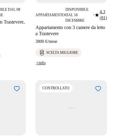
BILE DAL 08
DISPONIBILE
4.3
star
RE
APPARTAMENTO
DAL 16
■
■
(81)
DICEMBRE
in Trastevere,
Appartamento con 3 camere da letto
a Trastevere
3800 €
/
mese
SCELTA MIGLIORE
+info
CONTROLLATO