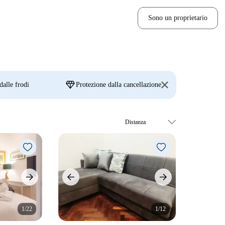
Sono un proprietario
diamond
dalle frodi
Protezione dalla cancellazione
1/22
1/12