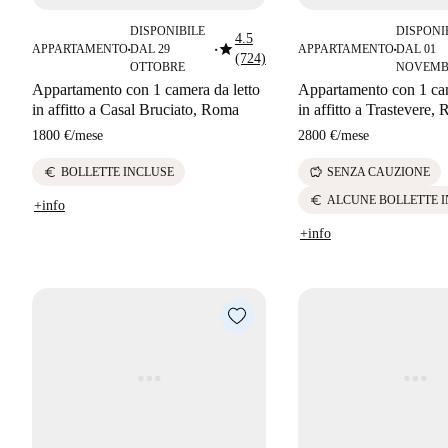
DISPONIBILE
DISPONI
4.5
star
APPARTAMENTO
DAL 29
APPARTAMENTO
DAL 01
■
■
■
(724)
OTTOBRE
NOVEMB
Appartamento con 1 camera da letto
Appartamento con 1 cam
in affitto a Casal Bruciato, Roma
in affitto a Trastevere,
1800 €
/
mese
2800 €
/
mese
euro
savings
BOLLETTE INCLUSE
SENZA CAUZIONE
euro
ALCUNE BOLLETTE 
+info
+info