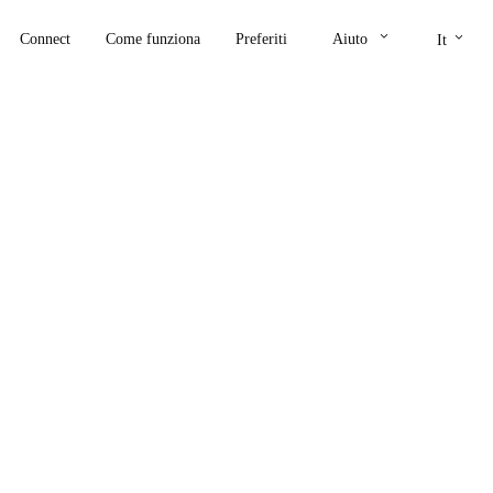
keyboard_arrow_down
keyboard_arrow_down
Connect
Come funziona
Preferiti
Aiuto
It