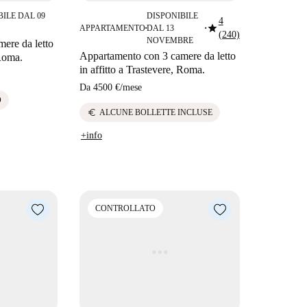
BILE DAL 09
DISPONIBILE
4
star
APPARTAMENTO
DAL 13
■
■
(240)
NOVEMBRE
ere da letto
Appartamento con 3 camere da letto
 Roma.
in affitto a Trastevere, Roma.
Da
4500 €
/
mese
O
euro
ALCUNE BOLLETTE INCLUSE
+info
CONTROLLATO