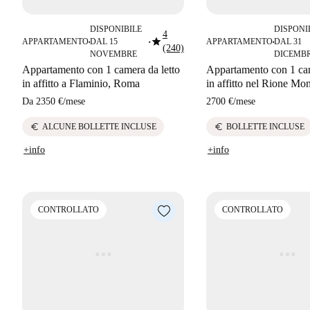
DISPONIBILE
DISPONI
4
star
APPARTAMENTO
DAL 15
APPARTAMENTO
DAL 31
■
■
■
(240)
NOVEMBRE
DICEMB
Appartamento con 1 camera da letto
Appartamento con 1 cam
in affitto a Flaminio, Roma
in affitto nel Rione Mo
Da
2350 €
/
mese
2700 €
/
mese
euro
euro
ALCUNE BOLLETTE INCLUSE
BOLLETTE INCLUSE
+info
+info
CONTROLLATO
CONTROLLATO