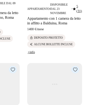
BILE DAL 09
DISPONIBILE
5
star
APPARTAMENTO
DAL 23
■
■
(31)
era da letto
NOVEMBRE
lino, Roma
Appartamento con 1 camera da letto
in affitto a Balduina, Roma
1400 €
/
mese
O
lock
DEPOSITO PROTETTO
INCLUSE
euro
ALCUNE BOLLETTE INCLUSE
+info