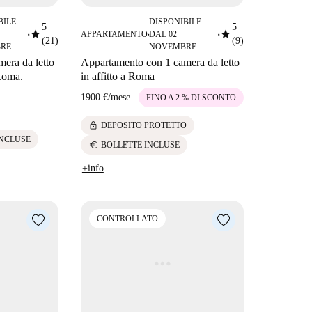
BILE
DISPONIBILE
5
5
star
star
APPARTAMENTO
DAL 02
■
■
■
(21)
(9)
RE
NOVEMBRE
era da letto
Appartamento con 1 camera da letto
 Roma.
in affitto a Roma
1900 €
/
mese
FINO A 2 % DI SCONTO
lock
DEPOSITO PROTETTO
INCLUSE
euro
BOLLETTE INCLUSE
+info
CONTROLLATO