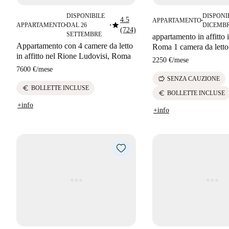
DISPONIBILE
DISPONI
4.5
APPARTAMENTO
■
star
APPARTAMENTO
DAL 26
DICEMB
■
■
(724)
SETTEMBRE
appartamento in affitto 
Appartamento con 4 camere da letto
Roma 1 camera da letto
in affitto nel Rione Ludovisi, Roma
2250 €
/
mese
7600 €
/
mese
savings
SENZA CAUZIONE
euro
BOLLETTE INCLUSE
euro
BOLLETTE INCLUSE
+info
+info