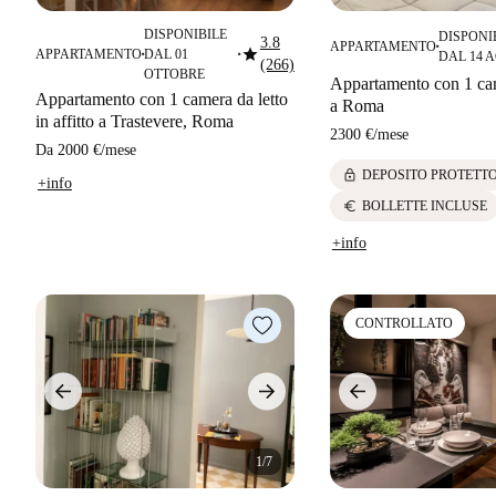
DISPONIBILE
DISPONI
3.8
APPARTAMENTO
star
■
APPARTAMENTO
DAL 01
DAL 14 
■
■
(266)
OTTOBRE
Appartamento con 1 cam
Appartamento con 1 camera da letto
a Roma
in affitto a Trastevere, Roma
2300 €
/
mese
Da
2000 €
/
mese
lock
DEPOSITO PROTETT
+info
euro
BOLLETTE INCLUSE
+info
CONTROLLATO
1/7