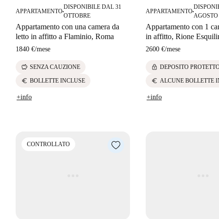
DISPONIBILE DAL 31
DISPONI
APPARTAMENTO
APPARTAMENTO
■
■
OTTOBRE
AGOSTO
Appartamento con una camera da
Appartamento con 1 cam
letto in affitto a Flaminio, Roma
in affitto, Rione Esqui
1840 €
/
mese
2600 €
/
mese
savings
lock
SENZA CAUZIONE
DEPOSITO PROTETT
euro
euro
BOLLETTE INCLUSE
ALCUNE BOLLETTE 
+info
+info
CONTROLLATO