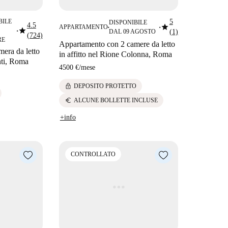
BILE
5
DISPONIBILE
4.5
star
APPARTAMENTO
star
■
■
DAL 09 AGOSTO
(1)
■
(724)
RE
Appartamento con 2 camere da letto
era da letto
in affitto nel Rione Colonna, Roma
nti, Roma
4500 €
/
mese
lock
DEPOSITO PROTETTO
euro
ALCUNE BOLLETTE INCLUSE
+info
CONTROLLATO