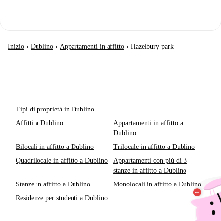
Inizio
›
Dublino
›
Appartamenti in affitto
›
Hazelbury park
Tipi di proprietà in Dublino
Affitti a Dublino
Appartamenti in affitto a
Dublino
Bilocali in affitto a Dublino
Trilocale in affitto a Dublino
Quadrilocale in affitto a Dublino
Appartamenti con più di 3
stanze in affitto a Dublino
Stanze in affitto a Dublino
Monolocali in affitto a Dublino
Residenze per studenti a Dublino