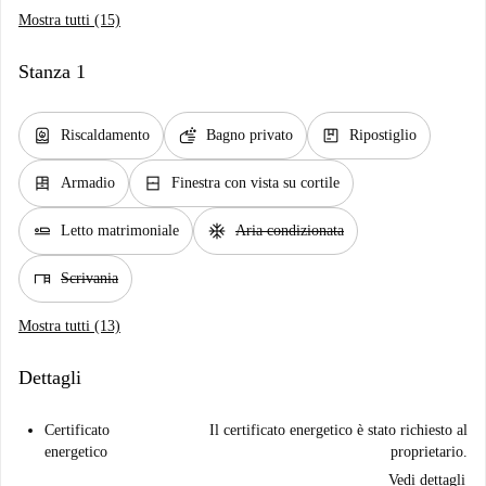
Mostra tutti (15)
Stanza 1
water_heater
soap
package
Riscaldamento
Bagno privato
Ripostiglio
dresser
window_closed
Armadio
Finestra con vista su cortile
airline_seat_flat
ac_unit
Letto matrimoniale
Aria condizionata
desk
Scrivania
Mostra tutti (13)
Dettagli
Certificato
Il certificato energetico è stato richiesto al
energetico
proprietario.
Vedi dettagli