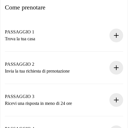
Come prenotare
PASSAGGIO 1
Trova la tua casa
Processo di prenotazione 100% online.
Case e Proprietari verificati.
Hai tutte le informazioni necessarie in anticipo.
PASSAGGIO 2
Invia la tua richiesta di prenotazione
Invia dettagli base del tuo profilo e metodo di pagamento.
Ricorda che non ti addebiteremo nulla finché il proprietario
non accetta.
PASSAGGIO 3
Ricevi una risposta in meno di 24 ore
Il proprietario ha fino a 24 ore per confermare.
Se accettata, ti addebiteremo il pagamento e ti metteremo in