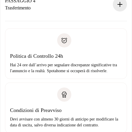
contatto con il proprietario.
PASSAGGIO 4
Se rifiutata: non ti addebiteremo nulla e ti proporremo
Trasferimento
alternative.
Concorda con il proprietario i dettagli del tuo arrivo, ritiro
Documenti richiesti se la proprietà è “
Spotahome plus
”.
delle chiavi, ecc.
Documento d'identità o Passaporto
Spotahome trasferirà il primo pagamento al proprietario
Prova di solvibilità
solo se non segnali problemi.
Domiciliazione del pagamento
Politica di Controllo 24h
Hai 24 ore dall’arrivo per segnalare discrepanze significative tra
l'annuncio e la realtà. Spotahome si occuperà di risolverle.
Condizioni di Preavviso
Devi avvisare con almeno 30 giorni di anticipo per modificare la
data di uscita, salvo diversa indicazione del contratto.