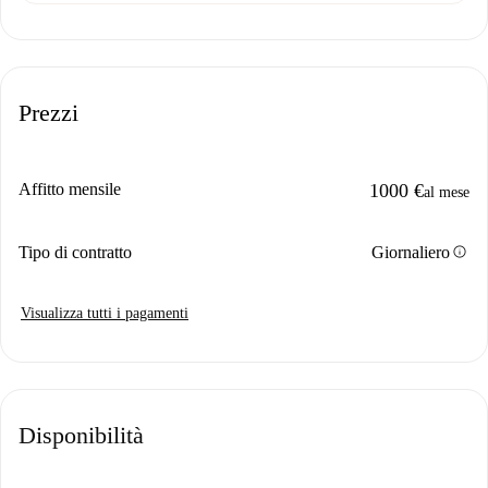
Prezzi
Affitto mensile
1000 €
al mese
info
Tipo di contratto
Giornaliero
Visualizza tutti i pagamenti
Disponibilità