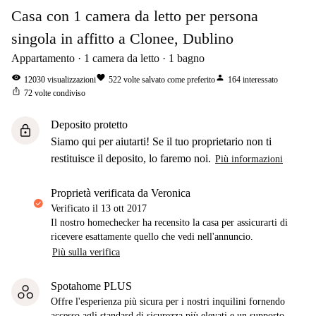
Casa con 1 camera da letto per persona
singola in affitto a Clonee, Dublino
Appartamento
1
camera da letto
1
bagno
visibility
favorite
person
12030
visualizzazioni
522
volte salvato come preferito
164
interessato
ios_share
72
volte condiviso
Deposito protetto
lock
Siamo qui per aiutarti! Se il tuo proprietario non ti
restituisce il deposito, lo faremo noi.
Più informazioni
proprietà verificata da Veronica
Verificato il
13 ott 2017
Il nostro homechecker ha recensito la casa per assicurarti di
ricevere esattamente quello che vedi nell'annuncio.
Più sulla verifica
Spotahome PLUS
Offre l'esperienza più sicura per i nostri inquilini fornendo
accesso agli standard di sicurezza più elevati e un supporto