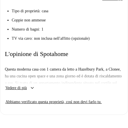
Tipo di proprietà: casa
Coppie non ammesse
Numero di bagni: 1
TV via cavo: non inclusa nell'affitto (opzionale)
L'opinione di Spotahome
Questa moderna casa con 1 camera da letto a Hazelbury Park, a Clonee,
ha una cucina open space e una zona giorno ed è dotata di riscaldamento
a gas. Si tratta di un appartamento indipendente situato nel cortile sul
keyboard_arrow_down
Vedere di più
retro della casa del proprietario, ma è completamente autonomo e ha un
ingresso privato. È per occupazione singola. Le coppie non saranno
Abbiamo verificato questa proprietà, così non devi farlo tu.
accettate.
La casa si trova in una bella zona residenziale che dista 40-45 minuti di
autobus dal centro città. I negozi locali si trovano a 7 minuti a piedi e
troverete anche un centro commerciale e diversi parchi nelle vicinanze.