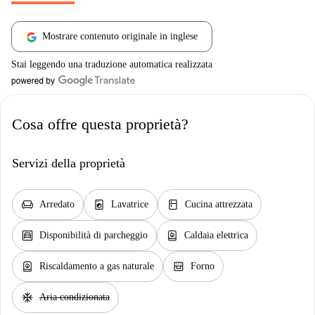
Mostrare contenuto originale in inglese
Stai leggendo una traduzione automatica realizzata
Cosa offre questa proprietà?
Servizi della proprietà
chair
local_laundry_service
kitchen
Arredato
Lavatrice
Cucina attrezzata
garage
water_heater
Disponibilità di parcheggio
Caldaia elettrica
water_heater
oven_gen
Riscaldamento a gas naturale
Forno
ac_unit
Aria condizionata