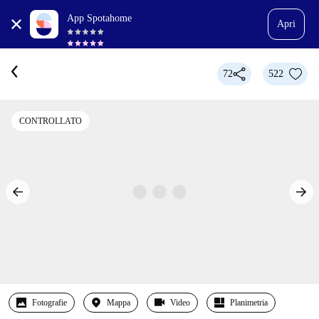
App Spotahome
Apri
72
522
CONTROLLATO
Fotografie
Mappa
Video
Planimetria