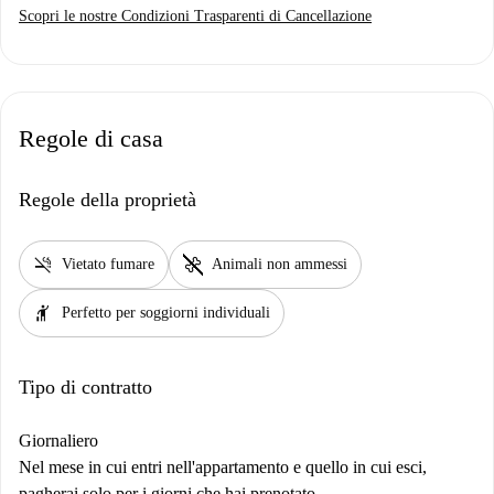
Scopri le nostre Condizioni Trasparenti di Cancellazione
Regole di casa
Regole della proprietà
smoke_free
pet_supplies
Vietato fumare
Animali non ammessi
hail
Perfetto per soggiorni individuali
Tipo di contratto
Giornaliero
Nel mese in cui entri nell'appartamento e quello in cui esci,
pagherai solo per i giorni che hai prenotato.