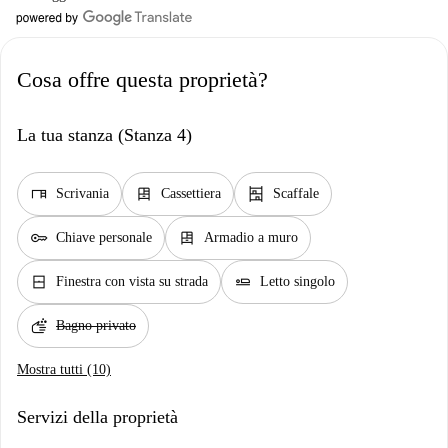
Cosa offre questa proprietà?
La tua stanza (Stanza 4)
desk
dresser
shelves
Scrivania
Cassettiera
Scaffale
key
dresser
Chiave personale
Armadio a muro
window_closed
airline_seat_flat
Finestra con vista su strada
Letto singolo
soap
Bagno privato
Mostra tutti (10)
Servizi della proprietà