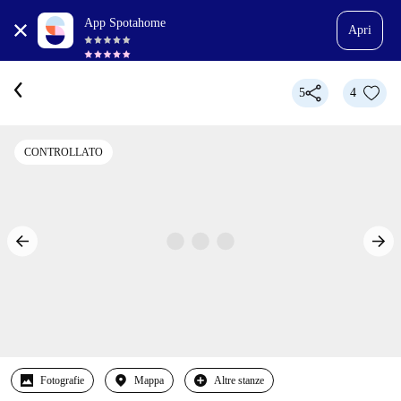
App Spotahome
Apri
5
4
CONTROLLATO
Fotografie
Mappa
Altre stanze