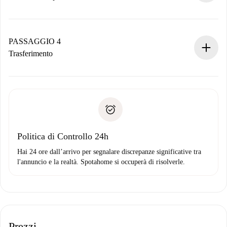
Il proprietario ha fino a 24 ore per confermare.
Se accettata, ti addebiteremo il pagamento e ti metteremo in
contatto con il proprietario.
PASSAGGIO 4
Se rifiutata: non ti addebiteremo nulla e ti proporremo
Trasferimento
alternative.
Concorda con il proprietario i dettagli del tuo arrivo, ritiro
Documenti richiesti se la proprietà è “
Spotahome plus
”.
delle chiavi, ecc.
Documento d'identità o Passaporto
Spotahome trasferirà il primo pagamento al proprietario
Prova di solvibilità
solo se non segnali problemi.
Domiciliazione del pagamento
Politica di Controllo 24h
Hai 24 ore dall’arrivo per segnalare discrepanze significative tra
l'annuncio e la realtà. Spotahome si occuperà di risolverle.
Prezzi