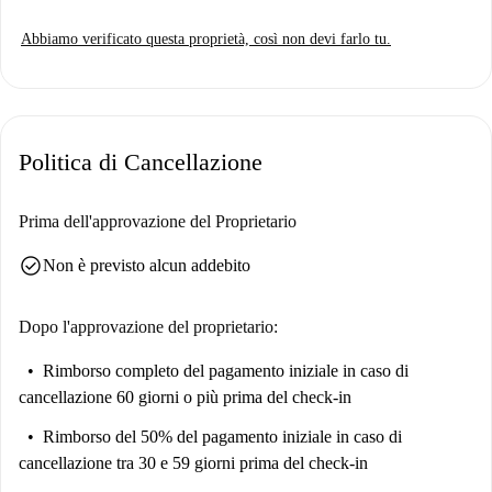
per il relax e una TV per l'intrattenimento. Dotato di servizi come
Abbiamo verificato questa proprietà, così non devi farlo tu.
ascensore, servizio di portineria/reception e sistema di riscaldamento
dell'acqua a gas naturale, offre un'esperienza di vita confortevole.
Inoltre, questa proprietà è stata verificata personalmente da Spotahome
per la vostra tranquillità.
Politica di Cancellazione
Situato in Av. de la Paz, questo appartamento offre un'eccellente
vicinanza alle attrazioni e ai servizi locali. Ristoranti come il Virginia
Bar, il Bar San Mateo Café e il Café Clásico sono a pochi passi,
Prima dell'approvazione del Proprietario
rendendolo ideale per gli amanti della cucina. I mercati nelle vicinanze,
check_circle
Non è previsto alcun addebito
come Primaprix Logroño e Mercadona, soddisfano tutte le vostre
esigenze di shopping. Non perdetevi l'Agenda 2030, un'importante
attrazione turistica nelle vicinanze. Godetevi il vostro soggiorno in
Dopo l'approvazione del proprietario:
questo vivace quartiere con Spotahome!
Rimborso completo del pagamento iniziale
in caso di
cancellazione 60 giorni o più prima del check-in
Rimborso del 50% del pagamento iniziale
in caso di
cancellazione tra 30 e 59 giorni prima del check-in