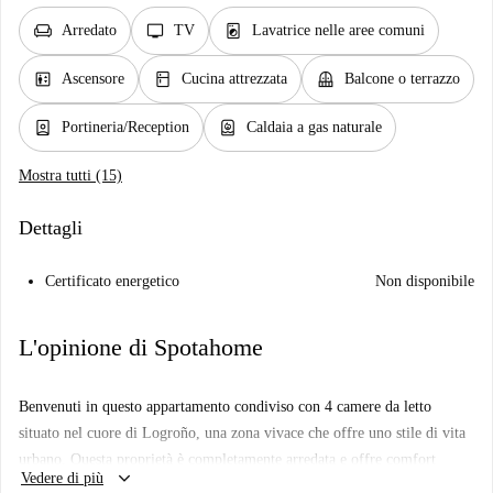
chair
tv
local_laundry_service
Arredato
TV
Lavatrice nelle aree comuni
elevator
kitchen
balcony
Ascensore
Cucina attrezzata
Balcone o terrazzo
person_book
water_heater
Portineria/Reception
Caldaia a gas naturale
Mostra tutti (15)
Dettagli
Certificato energetico
Non disponibile
L'opinione di Spotahome
Benvenuti in questo appartamento condiviso con 4 camere da letto
situato nel cuore di Logroño, una zona vivace che offre uno stile di vita
urbano. Questa proprietà è completamente arredata e offre comfort
keyboard_arrow_down
Vedere di più
moderni come una cucina completamente attrezzata, un balcone/terrazzo