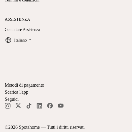
Termini e condizioni
ASSISTENZA
Contattare Assistenza
keyboard_arrow_down
Italiano
Metodi di pagamento
Scarica l'app
Seguici
©
2026
Spotahome —
Tutti i diritti riservati