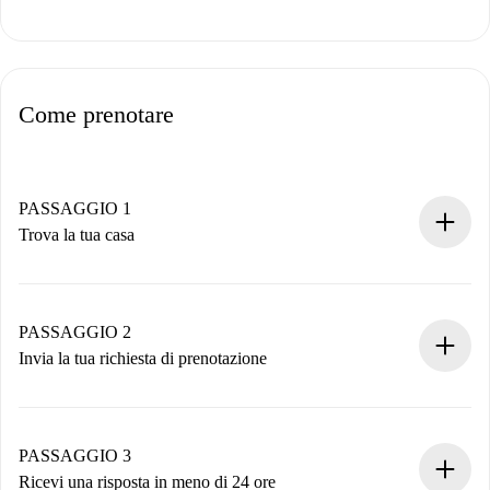
Come prenotare
PASSAGGIO 1
Trova la tua casa
Processo di prenotazione 100% online.
Case e Proprietari verificati.
Hai tutte le informazioni necessarie in anticipo.
PASSAGGIO 2
Invia la tua richiesta di prenotazione
Invia dettagli base del tuo profilo e metodo di pagamento.
Ricorda che non ti addebiteremo nulla finché il proprietario
non accetta.
PASSAGGIO 3
Ricevi una risposta in meno di 24 ore