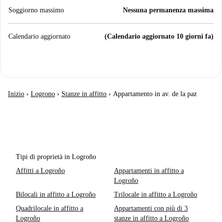
Soggiorno massimo
Nessuna permanenza massima
Calendario aggiornato
(Calendario aggiornato 10 giorni fa)
Inizio
›
Logrono
›
Stanze in affitto
›
Appartamento in av. de la paz
Tipi di proprietà in Logroño
Affitti a Logroño
Appartamenti in affitto a
Logroño
Bilocali in affitto a Logroño
Trilocale in affitto a Logroño
Quadrilocale in affitto a
Appartamenti con più di 3
Logroño
stanze in affitto a Logroño