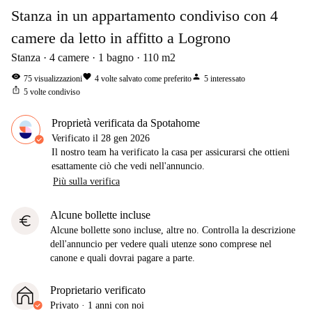
Stanza in un appartamento condiviso con 4
camere da letto in affitto a Logrono
Stanza
4
camere
1
bagno
110
m2
visibility
favorite
person
75
visualizzazioni
4
volte salvato come preferito
5
interessato
ios_share
5
volte condiviso
Proprietà verificata da Spotahome
Verificato il
28 gen 2026
Il nostro team ha verificato la casa per assicurarsi che ottieni
esattamente ciò che vedi nell'annuncio.
Più sulla verifica
Alcune bollette incluse
euro
Alcune bollette sono incluse, altre no. Controlla la descrizione
dell'annuncio per vedere quali utenze sono comprese nel
canone e quali dovrai pagare a parte.
Proprietario verificato
Privato
·
1 anni
con noi