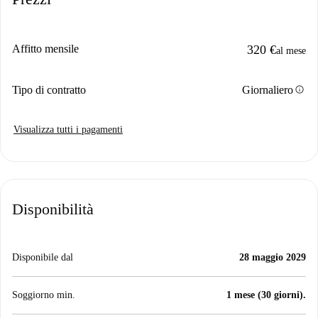
Affitto mensile
320 €
al mese
info
Tipo di contratto
Giornaliero
Visualizza tutti i pagamenti
Disponibilità
Disponibile dal
28 maggio 2029
Soggiorno min.
1 mese (30 giorni).