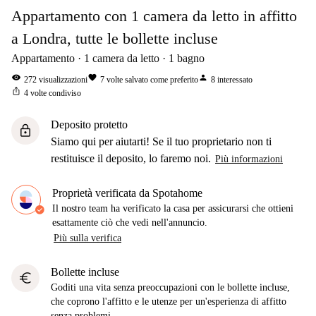
Appartamento con 1 camera da letto in affitto
a Londra, tutte le bollette incluse
Appartamento
1
camera da letto
1
bagno
visibility
favorite
person
272
visualizzazioni
7
volte salvato come preferito
8
interessato
ios_share
4
volte condiviso
Deposito protetto
lock
Siamo qui per aiutarti! Se il tuo proprietario non ti
restituisce il deposito, lo faremo noi.
Più informazioni
Proprietà verificata da Spotahome
Il nostro team ha verificato la casa per assicurarsi che ottieni
esattamente ciò che vedi nell'annuncio.
Più sulla verifica
Bollette incluse
euro
Goditi una vita senza preoccupazioni con le bollette incluse,
che coprono l'affitto e le utenze per un'esperienza di affitto
senza problemi.