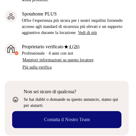
Spotahome PLUS
Offre l'esperienza più sicura per i nostri inquilini fornendo
accesso agli standard di sicurezza più elevati e un supporto
aggiuntivo durante la locazione.
Vedi di più
star
Proprietario verificato
4 (26)
Professionale
·
4 anni
con noi
Maggiori informazioni su questo locatore
Più sulla verifica
Non sei sicuro di qualcosa?
sentiment_very_satisfied
Se hai dubbi o domande su questo annuncio, siamo qui
per aiutarti.
Contatta il Nostro Team