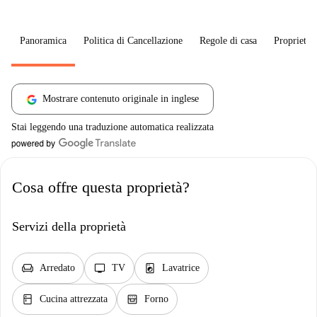
Panoramica
Politica di Cancellazione
Regole di casa
Proprietar
Mostrare contenuto originale in inglese
Stai leggendo una traduzione automatica realizzata
Cosa offre questa proprietà?
Servizi della proprietà
chair
tv
local_laundry_service
Arredato
TV
Lavatrice
kitchen
oven_gen
Cucina attrezzata
Forno