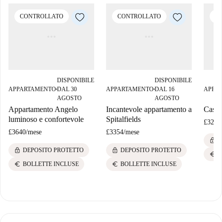
CONTROLLATO
CONTROLLATO
C
DISPONIBILE
DISPONIBILE
APPARTAMENTO
DAL 30
APPARTAMENTO
DAL 16
APPA
■
■
AGOSTO
AGOSTO
Appartamento Angelo
Incantevole appartamento a
Casa 
luminoso e confortevole
Spitalfields
£3248
£3640
/
mese
£3354
/
mese
lock
D
lock
lock
DEPOSITO PROTETTO
DEPOSITO PROTETTO
euro
B
euro
euro
BOLLETTE INCLUSE
BOLLETTE INCLUSE