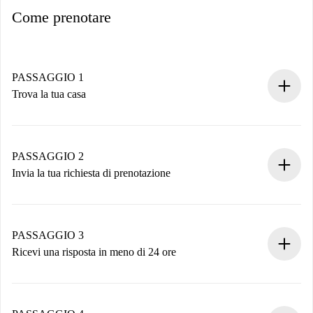
Come prenotare
PASSAGGIO 1
Trova la tua casa
Processo di prenotazione 100% online.
Case e Proprietari verificati.
Hai tutte le informazioni necessarie in anticipo.
PASSAGGIO 2
Invia la tua richiesta di prenotazione
Invia dettagli base del tuo profilo e metodo di pagamento.
Ricorda che non ti addebiteremo nulla finché il proprietario
non accetta.
PASSAGGIO 3
Ricevi una risposta in meno di 24 ore
Il proprietario ha fino a 24 ore per confermare.
Se accettata, ti addebiteremo il pagamento e ti metteremo in