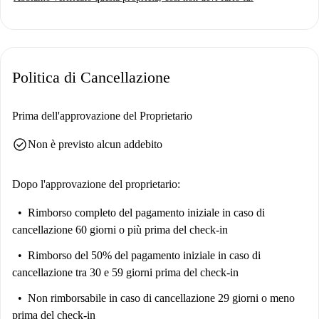
Spotahome ha verificato personalmente questa proprietà, garantendo un
alloggio confortevole e controllato.
Situato a Londra, l'appartamento gode di una posizione strategica vicino
a importanti punti di interesse, tra cui il College of Nutrition & Health e
Politica di Cancellazione
le università di Oslo, raggiungibili a piedi in pochi minuti. Nelle
vicinanze, potrai trovare diversi ristoranti come Sushi Tokoro, Pisu
Sapori Italiani e Pham House, che offrono rispettivamente cucina
Prima dell'approvazione del Proprietario
americana, italiana e mediterranea. Approfitta al massimo di questa
check_circle
Non è previsto alcun addebito
posizione privilegiata a Londra con una scelta eclettica nelle vicinanze.
Dopo l'approvazione del proprietario:
Rimborso completo del pagamento iniziale
in caso di
cancellazione 60 giorni o più prima del check-in
Rimborso del 50% del pagamento iniziale
in caso di
cancellazione tra 30 e 59 giorni prima del check-in
Non rimborsabile
in caso di cancellazione 29 giorni o meno
prima del check-in