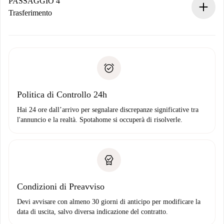
contatto con il proprietario.
PASSAGGIO 4
Se rifiutata: non ti addebiteremo nulla e ti proporremo
Trasferimento
alternative.
Concorda con il proprietario i dettagli del tuo arrivo, ritiro
Documenti richiesti se la proprietà è “
Spotahome plus
”.
delle chiavi, ecc.
Documento d'identità o Passaporto
Spotahome trasferirà il primo pagamento al proprietario
Prova di solvibilità
solo se non segnali problemi.
Domiciliazione del pagamento
Politica di Controllo 24h
Hai 24 ore dall’arrivo per segnalare discrepanze significative tra
l'annuncio e la realtà. Spotahome si occuperà di risolverle.
Condizioni di Preavviso
Devi avvisare con almeno 30 giorni di anticipo per modificare la
data di uscita, salvo diversa indicazione del contratto.