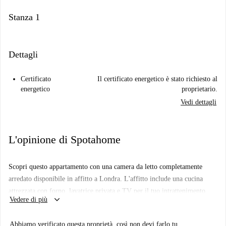
Stanza 1
Dettagli
Certificato
Il certificato energetico è stato richiesto al
energetico
proprietario.
Vedi dettagli
L'opinione di Spotahome
Scopri questo appartamento con una camera da letto completamente
arredato disponibile in affitto a Londra. L'affitto include una cucina
attrezzata con forno, lavatrice privata e TV per il tuo intrattenimento.
keyboard_arrow_down
Vedere di più
Tutte le utenze (elettricità, gas, acqua e Wi-Fi) sono incluse. Coppie,
famiglie, professionisti, studenti ed Erasmus sono benvenuti e
Abbiamo verificato questa proprietà, così non devi farlo tu.