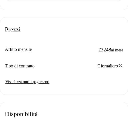
Prezzi
Affitto mensile
£3248
al mese
info
Tipo di contratto
Giornaliero
Visualizza tutti i pagamenti
Disponibilità