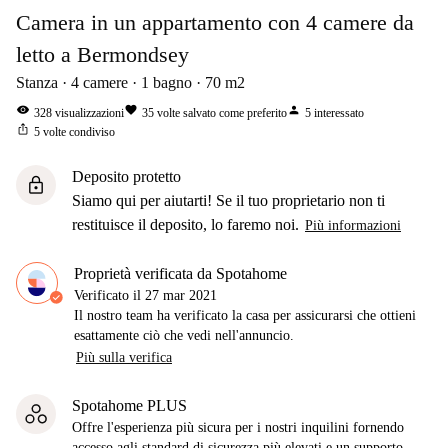
Camera in un appartamento con 4 camere da
letto a Bermondsey
Stanza
4
camere
1
bagno
70
m2
visibility
favorite
person
328
visualizzazioni
35
volte salvato come preferito
5
interessato
ios_share
5
volte condiviso
Deposito protetto
lock
Siamo qui per aiutarti! Se il tuo proprietario non ti
restituisce il deposito, lo faremo noi.
Più informazioni
Proprietà verificata da Spotahome
Verificato il
27 mar 2021
Il nostro team ha verificato la casa per assicurarsi che ottieni
esattamente ciò che vedi nell'annuncio.
Più sulla verifica
Spotahome PLUS
Offre l'esperienza più sicura per i nostri inquilini fornendo
accesso agli standard di sicurezza più elevati e un supporto