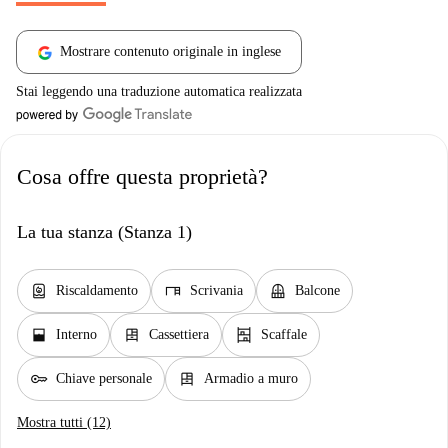
Mostrare contenuto originale in inglese
Stai leggendo una traduzione automatica realizzata
Cosa offre questa proprietà?
La tua stanza (Stanza 1)
water_heater
desk
balcony
Riscaldamento
Scrivania
Balcone
window_open
dresser
shelves
Interno
Cassettiera
Scaffale
key
dresser
Chiave personale
Armadio a muro
Mostra tutti (12)