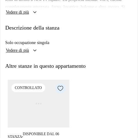
completamente attrezzata, forno, lavatrice, balcone e altro ancora. Si
keyboard_arrow_down
Vedere di più
trova vicino alla stazione della metropolitana di Bermondsey ea pochi
passi dal fiume Tamigi.
Descrizione della stanza
Solo occupazione singola
keyboard_arrow_down
Vedere di più
Altre stanze in questo appartamento
CONTROLLATO
DISPONIBILE DAL 06
STANZA
■