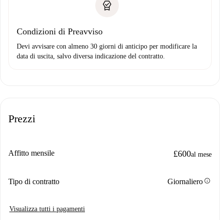
Condizioni di Preavviso
Devi avvisare con almeno 30 giorni di anticipo per modificare la
data di uscita, salvo diversa indicazione del contratto.
Prezzi
Affitto mensile
£600
al mese
info
Tipo di contratto
Giornaliero
Visualizza tutti i pagamenti