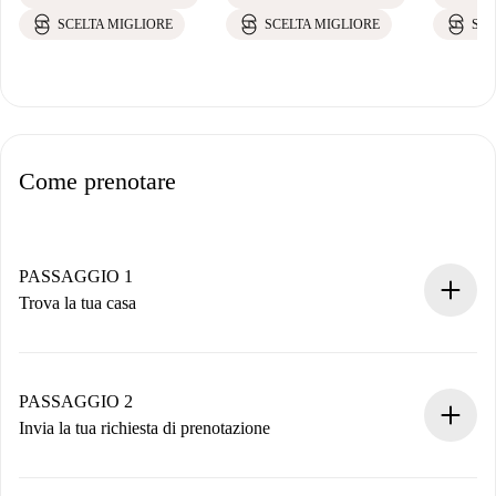
SCELTA MIGLIORE
SCELTA MIGLIORE
SCE
Come prenotare
PASSAGGIO 1
Trova la tua casa
Processo di prenotazione 100% online.
Case e Proprietari verificati.
Hai tutte le informazioni necessarie in anticipo.
PASSAGGIO 2
Invia la tua richiesta di prenotazione
Invia dettagli base del tuo profilo e metodo di pagamento.