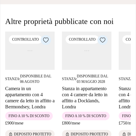
Altre proprietà pubblicate con noi
CONTROLLATO
CONTROLLATO
CONT
DISPONIBILE DAL
DISPONIBILE DAL
D
STANZA
STANZA
STANZA
■
■
■
06 AGOSTO
03 MAGGIO 2028
1
Camera in un
Stanza in appartamento
Stanza i
appartamento con 4
con 4 camere da letto in
con 4 cam
camere da letto in affitto a
affitto a Docklands,
affitto a
Bermondsey, Londra
Londra
Londra
FINO A 10 % DI SCONTO
FINO A 10 % DI SCONTO
FINO A 
£900
/
mese
£800
/
mese
£750
/
mes
lock
lock
lock
DEPOSITO PROTETTO
DEPOSITO PROTETTO
DEP