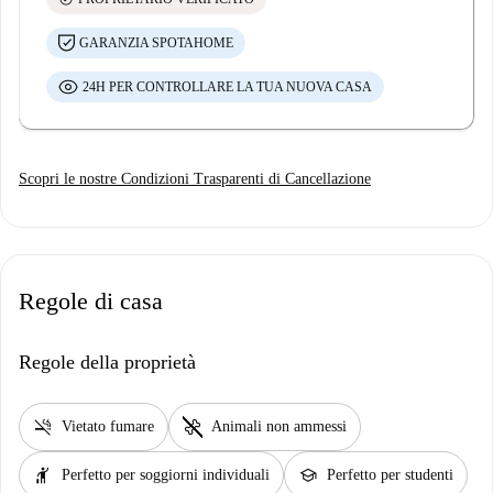
GARANZIA SPOTAHOME
24H PER CONTROLLARE LA TUA NUOVA CASA
Scopri le nostre Condizioni Trasparenti di Cancellazione
Regole di casa
Regole della proprietà
smoke_free
pet_supplies
Vietato fumare
Animali non ammessi
hail
school
Perfetto per soggiorni individuali
Perfetto per studenti