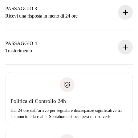
Ricorda che non ti addebiteremo nulla finché il proprietario
non accetta.
PASSAGGIO 3
Ricevi una risposta in meno di 24 ore
Il proprietario ha fino a 24 ore per confermare.
Se accettata, ti addebiteremo il pagamento e ti metteremo in
contatto con il proprietario.
PASSAGGIO 4
Se rifiutata: non ti addebiteremo nulla e ti proporremo
Trasferimento
alternative.
Concorda con il proprietario i dettagli del tuo arrivo, ritiro
Documenti richiesti se la proprietà è “
Spotahome plus
”.
delle chiavi, ecc.
Documento d'identità o Passaporto
Spotahome trasferirà il primo pagamento al proprietario
Prova di solvibilità
solo se non segnali problemi.
Domiciliazione del pagamento
Politica di Controllo 24h
Hai 24 ore dall’arrivo per segnalare discrepanze significative tra
l'annuncio e la realtà. Spotahome si occuperà di risolverle.