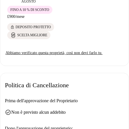
AGOSTO
FINO A 10 % DI SCONTO
£900
/
mese
lock
DEPOSITO PROTETTO
SCELTA MIGLIORE
Abbiamo verificato questa proprietà, così non devi farlo tu.
Politica di Cancellazione
Prima dell'approvazione del Proprietario
check_circle
Non è previsto alcun addebito
Dopo l'approvazione del proprietario: