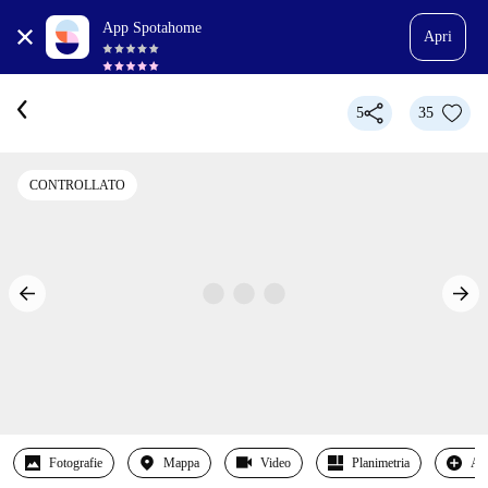
App Spotahome
Apri
5
35
CONTROLLATO
Fotografie
Mappa
Video
Planimetria
Alt