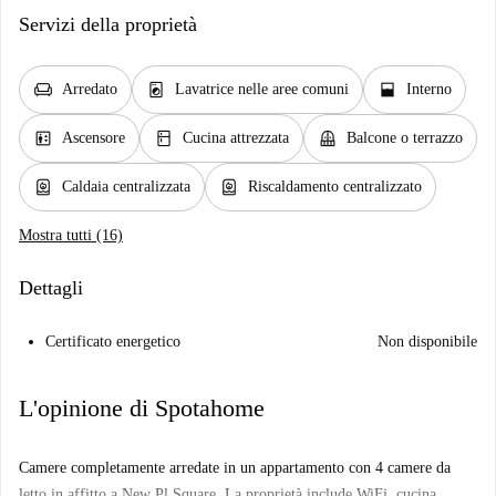
Servizi della proprietà
chair
local_laundry_service
window_open
Arredato
Lavatrice nelle aree comuni
Interno
elevator
kitchen
balcony
Ascensore
Cucina attrezzata
Balcone o terrazzo
water_heater
water_heater
Caldaia centralizzata
Riscaldamento centralizzato
Mostra tutti (16)
Dettagli
Certificato energetico
Non disponibile
L'opinione di Spotahome
Camere completamente arredate in un appartamento con 4 camere da
letto in affitto a New Pl Square. La proprietà include WiFi, cucina