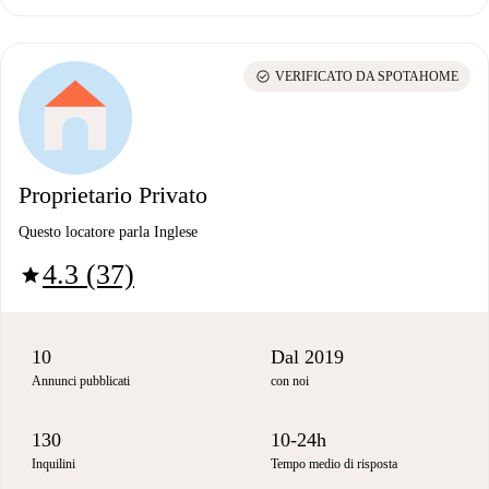
check_circle
VERIFICATO DA SPOTAHOME
Proprietario Privato
Questo locatore parla Inglese
4.3 (37)
star
10
Dal 2019
Annunci pubblicati
con noi
130
10-24h
Inquilini
Tempo medio di risposta