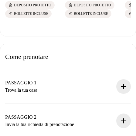
lock
lock
lock
DEPOSITO PROTETTO
DEPOSITO PROTETTO
D
euro
euro
euro
BOLLETTE INCLUSE
BOLLETTE INCLUSE
B
Come prenotare
PASSAGGIO 1
Trova la tua casa
Processo di prenotazione 100% online.
Case e Proprietari verificati.
Hai tutte le informazioni necessarie in anticipo.
PASSAGGIO 2
Invia la tua richiesta di prenotazione