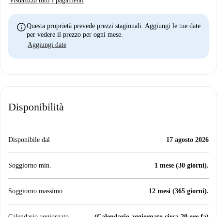
Visualizza tutti i pagamenti
info
Questa proprietà prevede prezzi stagionali. Aggiungi le tue date
per vedere il prezzo per ogni mese.
Aggiungi date
Disponibilità
Disponibile dal
17 agosto 2026
Soggiorno min.
1 mese (30 giorni).
Soggiorno massimo
12 mesi (365 giorni).
Calendario aggiornato
(Calendario aggiornato circa 20 ore fa)