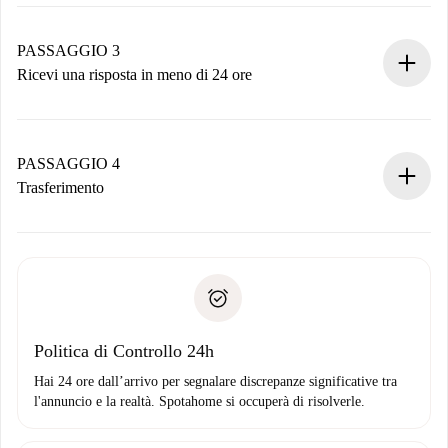
Invia dettagli base del tuo profilo e metodo di pagamento.
Ricorda che non ti addebiteremo nulla finché il proprietario
non accetta.
PASSAGGIO 3
Ricevi una risposta in meno di 24 ore
Il proprietario ha fino a 24 ore per confermare.
Se accettata, ti addebiteremo il pagamento e ti metteremo in
contatto con il proprietario.
PASSAGGIO 4
Se rifiutata: non ti addebiteremo nulla e ti proporremo
Trasferimento
alternative.
Concorda con il proprietario i dettagli del tuo arrivo, ritiro
Documenti richiesti se la proprietà è “
Spotahome plus
”.
delle chiavi, ecc.
Documento d'identità o Passaporto
Spotahome trasferirà il primo pagamento al proprietario
Prova di solvibilità
solo se non segnali problemi.
Domiciliazione del pagamento
Politica di Controllo 24h
Hai 24 ore dall’arrivo per segnalare discrepanze significative tra
l'annuncio e la realtà. Spotahome si occuperà di risolverle.