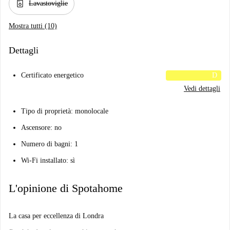
dishwasher_gen
Lavastoviglie
Mostra tutti (10)
Dettagli
Certificato energetico
D
Vedi dettagli
Tipo di proprietà: monolocale
Ascensore: no
Numero di bagni: 1
Wi-Fi installato: sì
L'opinione di Spotahome
La casa per eccellenza di Londra