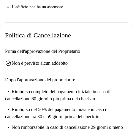
L'edificio non ha un ascensore.
È perfetto per coloro che vogliono soggiornare in una bella zona di
Londra. Passeggia attraverso splendidi giardini vicini. Forse anche
visitare un palazzo.
Politica di Cancellazione
Prima dell'approvazione del Proprietario
check_circle
Non è previsto alcun addebito
Dopo l'approvazione del proprietario:
Rimborso completo del pagamento iniziale
in caso di
cancellazione 60 giorni o più prima del check-in
Rimborso del 50% del pagamento iniziale
in caso di
cancellazione tra 30 e 59 giorni prima del check-in
Non rimborsabile
in caso di cancellazione 29 giorni o meno