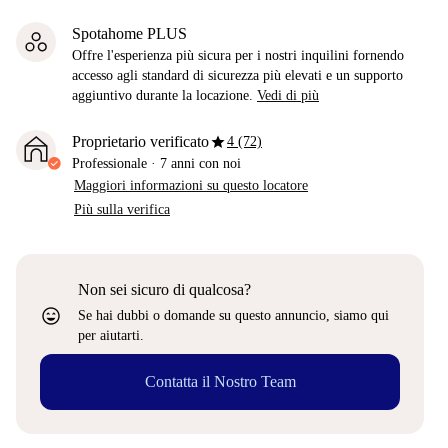
Spotahome PLUS
Offre l'esperienza più sicura per i nostri inquilini fornendo
accesso agli standard di sicurezza più elevati e un supporto
aggiuntivo durante la locazione.
Vedi di più
star
Proprietario verificato
4 (72)
Professionale
·
7 anni
con noi
Maggiori informazioni su questo locatore
Più sulla verifica
Non sei sicuro di qualcosa?
sentiment_very_satisfied
Se hai dubbi o domande su questo annuncio, siamo qui
per aiutarti.
Contatta il Nostro Team