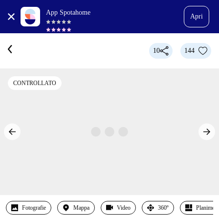
App Spotahome
Apri
10
144
CONTROLLATO
Fotografie
Mappa
Video
360º
Planimetr