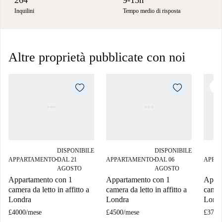
264
9-15h
Inquilini
Tempo medio di risposta
Altre proprietà pubblicate con noi
C
DISPONIBILE
DISPONIBILE
APPARTAMENTO
DAL 21
APPARTAMENTO
DAL 06
APPA
■
■
AGOSTO
AGOSTO
Appartamento con 1
Appartamento con 1
Appar
camera da letto in affitto a
camera da letto in affitto a
camera
Londra
Londra
Lond
£4000
/
mese
£4500
/
mese
£3750