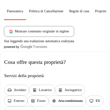
Panoramica
Politica di Cancellazione
Regole di casa
Proprietar
Mostrare contenuto originale in inglese
Stai leggendo una traduzione automatica realizzata
Cosa offre questa proprietà?
Servizi della proprietà
chair
local_laundry_service
local_laundry_service
Arredato
Lavatrice
Asciugatrice
image
oven_gen
ac_unit
tv
Esterno
Forno
Aria condizionata
TV