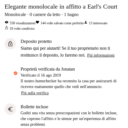
Elegante monolocale in affitto a Earl's Court
Monolocale
0
camere da letto
1
bagno
visibility
favorite
person
558
visualizzazioni
144
volte salvato come preferito
13
interessato
ios_share
10
volte condiviso
Deposito protetto
lock
Siamo qui per aiutarti! Se il tuo proprietario non ti
restituisce il deposito, lo faremo noi.
Più informazioni
proprietà verificata da Jonatan
Verificato il
16 ago 2019
Il nostro homechecker ha recensito la casa per assicurarti di
ricevere esattamente quello che vedi nell'annuncio.
Più sulla verifica
Bollette incluse
euro
Goditi una vita senza preoccupazioni con le bollette incluse,
che coprono l'affitto e le utenze per un'esperienza di affitto
senza problemi.