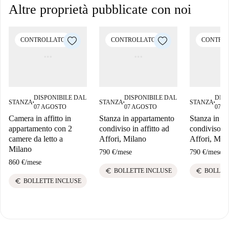
Altre proprietà pubblicate con noi
CONTROLLATO
CONTROLLATO
CONTRO
DISPONIBILE DAL
DISPONIBILE DAL
DISP
STANZA
STANZA
STANZA
■
■
■
07 AGOSTO
07 AGOSTO
07 
Camera in affitto in
Stanza in appartamento
Stanza in a
appartamento con 2
condiviso in affitto ad
condiviso in
camere da letto a
Affori, Milano
Affori, Mil
Milano
790 €
/
mese
790 €
/
mese
860 €
/
mese
euro
euro
BOLLETTE INCLUSE
BOLLET
euro
BOLLETTE INCLUSE