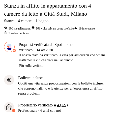
Stanza in affitto in appartamento con 4
camere da letto a Città Studi, Milano
Stanza
4
camere
1
bagno
visibility
favorite
person
900
visualizzazioni
108
volte salvato come preferito
19
interessato
ios_share
3
volte condiviso
Proprietà verificata da Spotahome
Verificato il
14 ott 2020
Il nostro team ha verificato la casa per assicurarsi che ottieni
esattamente ciò che vedi nell'annuncio.
Più sulla verifica
Bollette incluse
euro
Goditi una vita senza preoccupazioni con le bollette incluse,
che coprono l'affitto e le utenze per un'esperienza di affitto
senza problemi.
star
Proprietario verificato
4 (127)
Professionale
·
6 anni
con noi