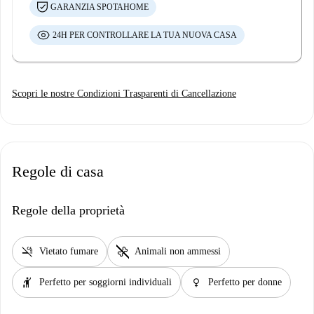
GARANZIA SPOTAHOME
24H PER CONTROLLARE LA TUA NUOVA CASA
Scopri le nostre Condizioni Trasparenti di Cancellazione
Regole di casa
Regole della proprietà
smoke_free
pet_supplies
Vietato fumare
Animali non ammessi
hail
female
Perfetto per soggiorni individuali
Perfetto per donne