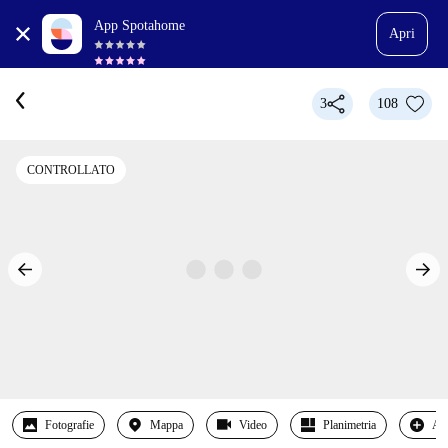
App Spotahome
Apri
3
108
CONTROLLATO
Fotografie
Mappa
Video
Planimetria
Alt