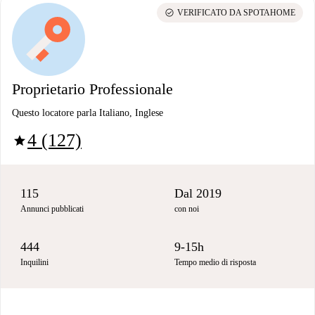
check_circle
VERIFICATO DA SPOTAHOME
Proprietario Professionale
Questo locatore parla Italiano, Inglese
4 (127)
star
115
Dal 2019
Annunci pubblicati
con noi
444
9-15h
Inquilini
Tempo medio di risposta