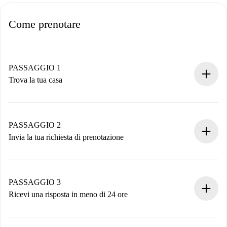
Come prenotare
PASSAGGIO 1
Trova la tua casa
Processo di prenotazione 100% online.
Case e Proprietari verificati.
Hai tutte le informazioni necessarie in anticipo.
PASSAGGIO 2
Invia la tua richiesta di prenotazione
Invia dettagli base del tuo profilo e metodo di pagamento.
Ricorda che non ti addebiteremo nulla finché il proprietario
non accetta.
PASSAGGIO 3
Ricevi una risposta in meno di 24 ore
Il proprietario ha fino a 24 ore per confermare.
Se accettata, ti addebiteremo il pagamento e ti metteremo in