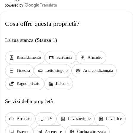
Cosa offre questa proprietà?
La tua stanza (Stanza 1)
water_heater
desk
dresser
Riscaldamento
Scrivania
Armadio
window_closed
airline_seat_flat
ac_unit
Finestra
Letto singolo
Aria condizionata
soap
balcony
Bagno privato
Balcone
Servizi della proprietà
chair
tv
dishwasher_gen
local_laundry_service
Arredato
TV
Lavastoviglie
Lavatrice
image
elevator
kitchen
Esterno
Ascensore
Cucina attrezzata