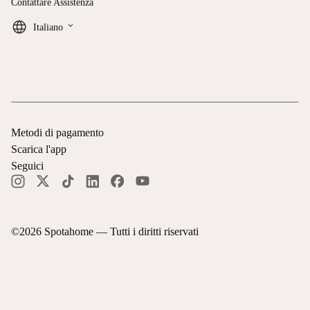
Contattare Assistenza
keyboard_arrow_down
Italiano
Metodi di pagamento
Scarica l'app
Seguici
©
2026
Spotahome —
Tutti i diritti riservati