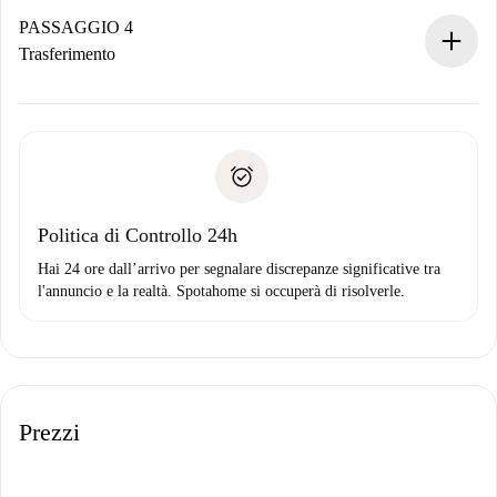
contatto con il proprietario.
PASSAGGIO 4
Se rifiutata: non ti addebiteremo nulla e ti proporremo
Trasferimento
alternative.
Concorda con il proprietario i dettagli del tuo arrivo, ritiro
Documenti richiesti se la proprietà è “
Spotahome plus
”.
delle chiavi, ecc.
Documento d'identità o Passaporto
Spotahome trasferirà il primo pagamento al proprietario
Prova di solvibilità
solo se non segnali problemi.
Domiciliazione del pagamento
Politica di Controllo 24h
Hai 24 ore dall’arrivo per segnalare discrepanze significative tra
l'annuncio e la realtà. Spotahome si occuperà di risolverle.
Prezzi