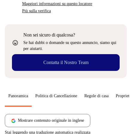
Maggiori informazioni su questo locatore
Più sulla verifica
Non sei sicuro di qualcosa?
sentiment_very_satisfied
Se hai dubbi o domande su questo annuncio, siamo qui
per aiutarti.
Contatta il Nostro Team
Panoramica
Politica di Cancellazione
Regole di casa
Proprietar
Mostrare contenuto originale in inglese
Stai leggendo una traduzione automatica realizzata