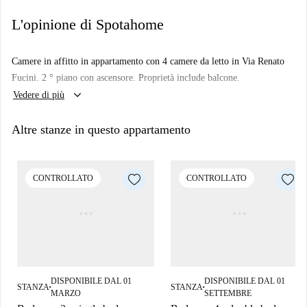
L'opinione di Spotahome
Camere in affitto in appartamento con 4 camere da letto in Via Renato
Fucini. 2 ° piano con ascensore. Proprietà include balcone.
keyboard_arrow_down
Vedere di più
Altre stanze in questo appartamento
CONTROLLATO
CONTROLLATO
DISPONIBILE DAL 01
DISPONIBILE DAL 01
STANZA
STANZA
■
■
MARZO
SETTEMBRE