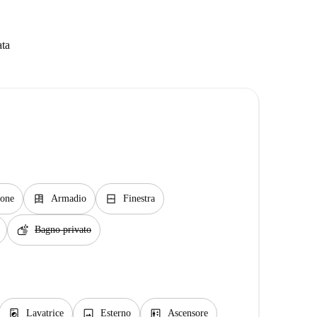
ata
dresser
window_closed
cone
Armadio
Finestra
soap
Bagno privato
local_laundry_service
image
elevator
Lavatrice
Esterno
Ascensore