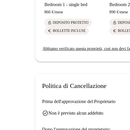
Bedroom 1 - single bed
Bedroom 2 
860 €
/
mese
890 €
/
mese
lock
lock
DEPOSITO PROTETTO
DEPOS
euro
euro
BOLLETTE INCLUSE
BOLLE
Abbiamo verificato questa proprietà, così non devi fa
Politica di Cancellazione
Prima dell'approvazione del Proprietario
check_circle
Non è previsto alcun addebito
Dopo l'approvazione del proprietario: