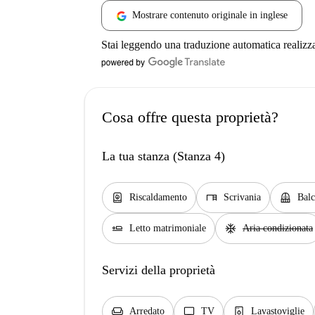
Mostrare contenuto originale in inglese
Stai leggendo una traduzione automatica realizz
Cosa offre questa proprietà?
La tua stanza (Stanza 4)
water_heater
desk
balcony
Riscaldamento
Scrivania
Bal
airline_seat_flat
ac_unit
Letto matrimoniale
Aria condizionata
Servizi della proprietà
chair
tv
dishwasher_gen
Arredato
TV
Lavastoviglie