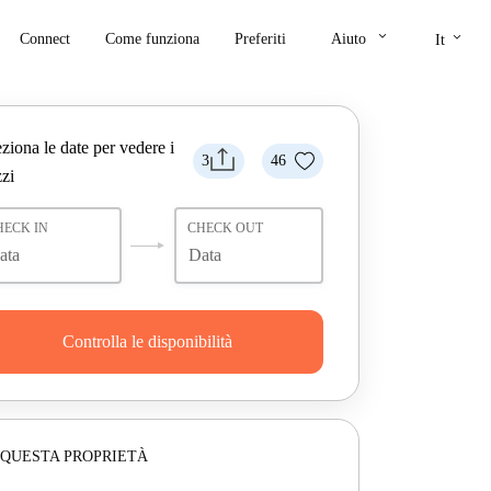
keyboard_arrow_down
keyboard_arrow_down
Connect
Come funziona
Preferiti
Aiuto
It
ziona le date per vedere i
3
46
zi
HECK IN
CHECK OUT
Controlla le disponibilità
 QUESTA PROPRIETÀ