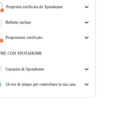
Proprietà verificata da Spotahome
Il nostro team ha verificato la casa per assicurarsi che
ottieni esattamente ciò che vedi nell'annuncio.
Bollette incluse
Più sulla verifica
Goditi una vita senza preoccupazioni con le bollette
incluse, che coprono l'affitto e le utenze per
Proprietario verificato
un'esperienza di affitto senza problemi.
Professionale
·
6 anni
con noi
Maggiori informazioni su questo locatore
PRE CON SPOTAHOME
Più sulla verifica
Garanzia di Spotahome
Se il proprietario di casa cancella la tua prenotazione
con breve preavviso, noi A) ti pagheremo un hotel e
24 ore di tempo per controllare la tua casa
ti aiuteremo a trovare un'altra nuova sistemazione, o
Se l'appartamento non è come te lo aspettavi
B) ti rimborseremo totalmente
dall'annuncio, faccelo sapere entro le prime 24 ore
dall'entrata e ci impegneremo per trovare una
soluzione.