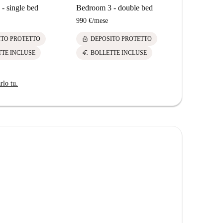
- single bed
Bedroom 3 - double bed
990 €
/
mese
lock
ITO PROTETTO
DEPOSITO PROTETTO
euro
TTE INCLUSE
BOLLETTE INCLUSE
rlo tu.