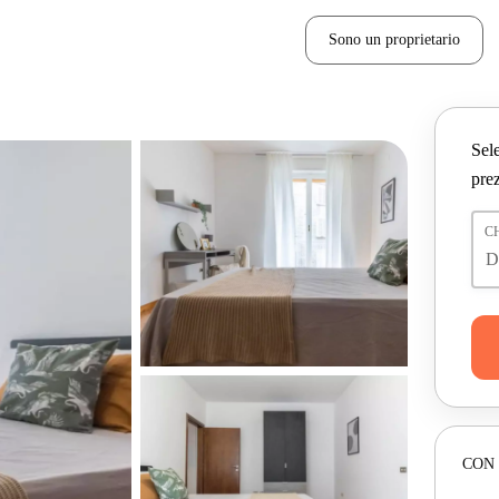
Sono un proprietario
Sele
prez
C
CON