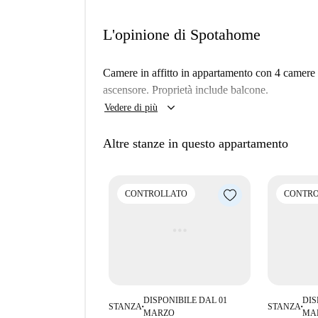
L'opinione di Spotahome
Camere in affitto in appartamento con 4 camere 
ascensore. Proprietà include balcone.
keyboard_arrow_down
Vedere di più
Altre stanze in questo appartamento
CONTROLLATO
CONTRO
DISPONIBILE DAL 01
DIS
STANZA
STANZA
■
■
MARZO
MA