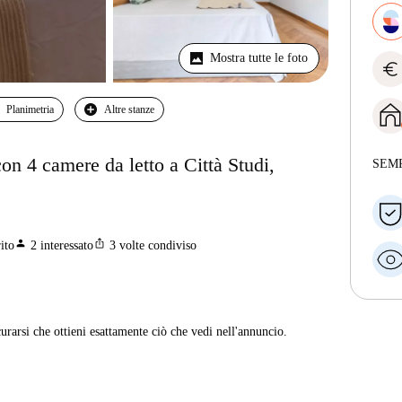
Mostra tutte le foto
euro
Planimetria
Altre stanze
con 4 camere da letto a Città Studi,
SEM
person
ios_share
ito
2
interessato
3
volte condiviso
curarsi che ottieni esattamente ciò che vedi nell'annuncio.