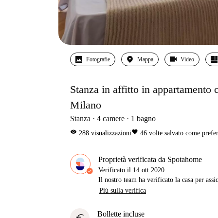
Fotografie
Mappa
Video
Stanza in affitto in appartamento 
Milano
Stanza
4
camere
1
bagno
visibility
favorite
288
visualizzazioni
46
volte salvato come prefer
Proprietà verificata da Spotahome
Verificato il
14 ott 2020
Il nostro team ha verificato la casa per assi
Più sulla verifica
Bollette incluse