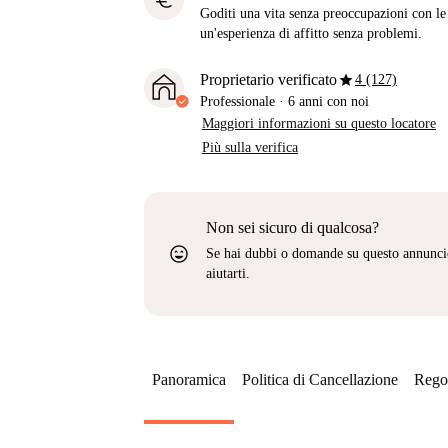
euro
Goditi una vita senza preoccupazioni con le b
un'esperienza di affitto senza problemi.
star
Proprietario verificato
4 (127)
Professionale
·
6 anni
con noi
Maggiori informazioni su questo locatore
Più sulla verifica
Non sei sicuro di qualcosa?
sentiment_very_satisfied
Se hai dubbi o domande su questo annunci
aiutarti.
Panoramica
Politica di Cancellazione
Regol