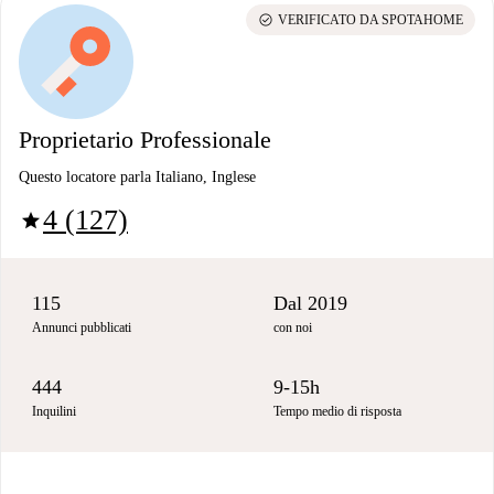
check_circle
VERIFICATO DA SPOTAHOME
Proprietario Professionale
Questo locatore parla Italiano, Inglese
4 (127)
star
115
Dal 2019
Annunci pubblicati
con noi
444
9-15h
Inquilini
Tempo medio di risposta