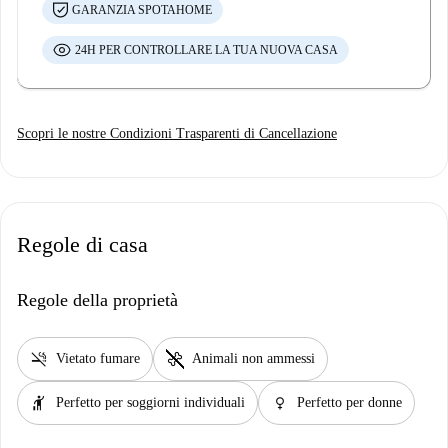
GARANZIA SPOTAHOME
24H PER CONTROLLARE LA TUA NUOVA CASA
Scopri le nostre Condizioni Trasparenti di Cancellazione
Regole di casa
Regole della proprietà
smoke_free
pet_supplies
Vietato fumare
Animali non ammessi
hail
female
Perfetto per soggiorni individuali
Perfetto per donne