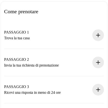
Come prenotare
PASSAGGIO 1
Trova la tua casa
Processo di prenotazione 100% online.
Case e Proprietari verificati.
Hai tutte le informazioni necessarie in anticipo.
PASSAGGIO 2
Invia la tua richiesta di prenotazione
Invia dettagli base del tuo profilo e metodo di pagamento.
Ricorda che non ti addebiteremo nulla finché il proprietario
non accetta.
PASSAGGIO 3
Ricevi una risposta in meno di 24 ore
Il proprietario ha fino a 24 ore per confermare.
Se accettata, ti addebiteremo il pagamento e ti metteremo in