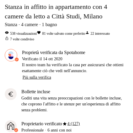
Stanza in affitto in appartamento con 4
camere da letto a Città Studi, Milano
Stanza
4
camere
1
bagno
visibility
favorite
person
538
visualizzazioni
81
volte salvato come preferito
22
interessato
ios_share
7
volte condiviso
Proprietà verificata da Spotahome
Verificato il
14 ott 2020
Il nostro team ha verificato la casa per assicurarsi che ottieni
esattamente ciò che vedi nell'annuncio.
Più sulla verifica
Bollette incluse
euro
Goditi una vita senza preoccupazioni con le bollette incluse,
che coprono l'affitto e le utenze per un'esperienza di affitto
senza problemi.
star
Proprietario verificato
4 (127)
Professionale
·
6 anni
con noi