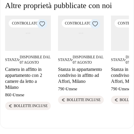
Altre proprietà pubblicate con noi
CONTROLLATO
CONTROLLATO
CONTRO
DISPONIBILE DAL
DISPONIBILE DAL
DISP
STANZA
STANZA
STANZA
■
■
■
07 AGOSTO
07 AGOSTO
07 
Camera in affitto in
Stanza in appartamento
Stanza in a
appartamento con 2
condiviso in affitto ad
condiviso in
camere da letto a
Affori, Milano
Affori, Mil
Milano
790 €
/
mese
790 €
/
mese
860 €
/
mese
euro
euro
BOLLETTE INCLUSE
BOLLET
euro
BOLLETTE INCLUSE