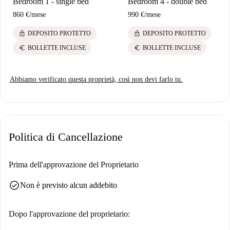
Bedroom 1 - single bed
Bedroom 4 - double bed
860 €
/
mese
990 €
/
mese
lock
lock
DEPOSITO PROTETTO
DEPOSITO PROTETTO
euro
euro
BOLLETTE INCLUSE
BOLLETTE INCLUSE
Abbiamo verificato questa proprietà, così non devi farlo tu.
Politica di Cancellazione
Prima dell'approvazione del Proprietario
check_circle
Non è previsto alcun addebito
Dopo l'approvazione del proprietario: