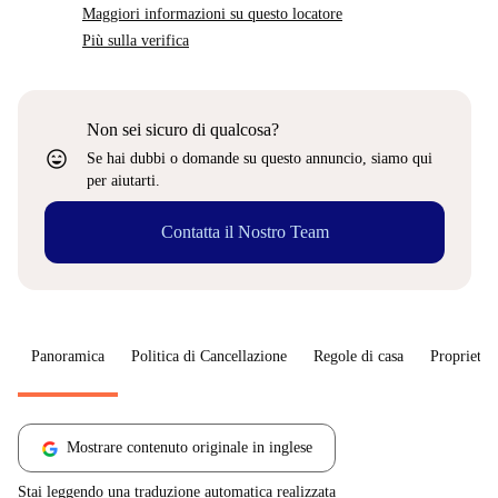
Maggiori informazioni su questo locatore
Più sulla verifica
Non sei sicuro di qualcosa?
sentiment_very_satisfied
Se hai dubbi o domande su questo annuncio, siamo qui
per aiutarti.
Contatta il Nostro Team
Panoramica
Politica di Cancellazione
Regole di casa
Proprietar
Mostrare contenuto originale in inglese
Stai leggendo una traduzione automatica realizzata