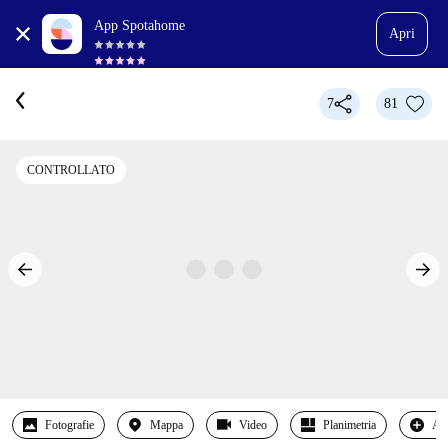
App Spotahome
Apri
7
81
CONTROLLATO
Fotografie
Mappa
Video
Planimetria
Alt