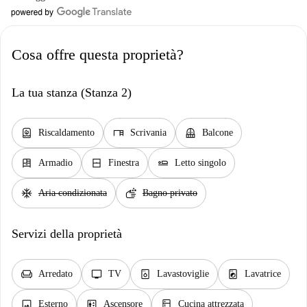
Cosa offre questa proprietà?
La tua stanza (Stanza 2)
water_heater
desk
balcony
Riscaldamento
Scrivania
Balcone
dresser
window_closed
airline_seat_flat
Armadio
Finestra
Letto singolo
ac_unit
soap
Aria condizionata
Bagno privato
Servizi della proprietà
chair
tv
dishwasher_gen
local_laundry_service
Arredato
TV
Lavastoviglie
Lavatrice
image
elevator
kitchen
Esterno
Ascensore
Cucina attrezzata