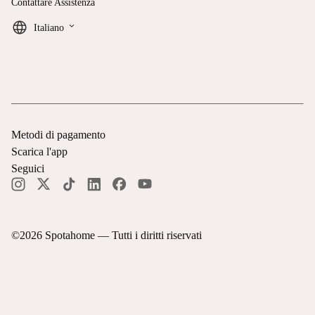
Contattare Assistenza
keyboard_arrow_down
Italiano
Metodi di pagamento
Scarica l'app
Seguici
©
2026
Spotahome —
Tutti i diritti riservati