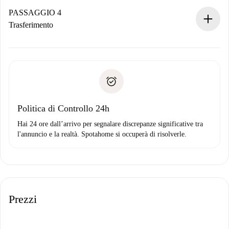
contatto con il proprietario.
PASSAGGIO 4
Se rifiutata: non ti addebiteremo nulla e ti proporremo
Trasferimento
alternative.
Concorda con il proprietario i dettagli del tuo arrivo, ritiro
Documenti richiesti se la proprietà è “
Spotahome plus
”.
delle chiavi, ecc.
Documento d'identità o Passaporto
Spotahome trasferirà il primo pagamento al proprietario
Prova di solvibilità
solo se non segnali problemi.
Domiciliazione del pagamento
Politica di Controllo 24h
Hai 24 ore dall’arrivo per segnalare discrepanze significative tra
l'annuncio e la realtà. Spotahome si occuperà di risolverle.
Prezzi