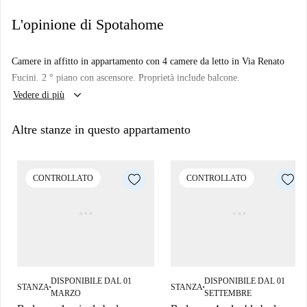
L'opinione di Spotahome
Camere in affitto in appartamento con 4 camere da letto in Via Renato
Fucini. 2 ° piano con ascensore. Proprietà include balcone.
keyboard_arrow_down
Vedere di più
Altre stanze in questo appartamento
CONTROLLATO
CONTROLLATO
DISPONIBILE DAL 01
DISPONIBILE DAL 01
STANZA
STANZA
■
■
MARZO
SETTEMBRE