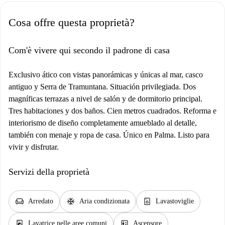
Cosa offre questa proprietà?
Com'è vivere qui secondo il padrone di casa
Exclusivo ático con vistas panorámicas y únicas al mar, casco
antiguo y Serra de Tramuntana. Situación privilegiada. Dos
magníficas terrazas a nivel de salón y de dormitorio principal.
Tres habitaciones y dos baños. Cien metros cuadrados. Reforma e
interiorismo de diseño completamente amueblado al detalle,
también con menaje y ropa de casa. Único en Palma. Listo para
vivir y disfrutar.
Servizi della proprietà
chair
ac_unit
dishwasher_gen
Arredato
Aria condizionata
Lavastoviglie
local_laundry_service
elevator
Lavatrice nelle aree comuni
Ascensore