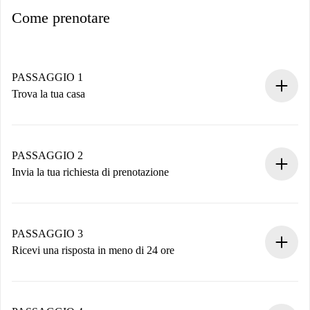
Come prenotare
PASSAGGIO 1
Trova la tua casa
Processo di prenotazione 100% online.
Case e Proprietari verificati.
Hai tutte le informazioni necessarie in anticipo.
PASSAGGIO 2
Invia la tua richiesta di prenotazione
Invia dettagli base del tuo profilo e metodo di pagamento.
Ricorda che non ti addebiteremo nulla finché il proprietario
non accetta.
PASSAGGIO 3
Ricevi una risposta in meno di 24 ore
Il proprietario ha fino a 24 ore per confermare.
Se accettata, ti addebiteremo il pagamento e ti metteremo in