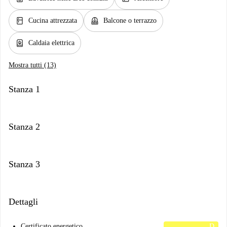
kitchen
balcony
Cucina attrezzata
Balcone o terrazzo
water_heater
Caldaia elettrica
Mostra tutti (13)
Stanza 1
Stanza 2
Stanza 3
Dettagli
Certificato energetico
D