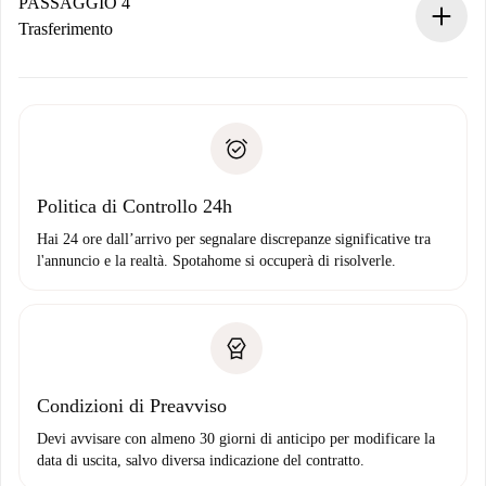
contatto con il proprietario.
PASSAGGIO 4
Se rifiutata: non ti addebiteremo nulla e ti proporremo
Trasferimento
alternative.
Concorda con il proprietario i dettagli del tuo arrivo, ritiro
Documenti richiesti se la proprietà è “
Spotahome plus
”.
delle chiavi, ecc.
Documento d'identità o Passaporto
Spotahome trasferirà il primo pagamento al proprietario
Prova di solvibilità
solo se non segnali problemi.
Domiciliazione del pagamento
Politica di Controllo 24h
Hai 24 ore dall’arrivo per segnalare discrepanze significative tra
l'annuncio e la realtà. Spotahome si occuperà di risolverle.
Condizioni di Preavviso
Devi avvisare con almeno 30 giorni di anticipo per modificare la
data di uscita, salvo diversa indicazione del contratto.