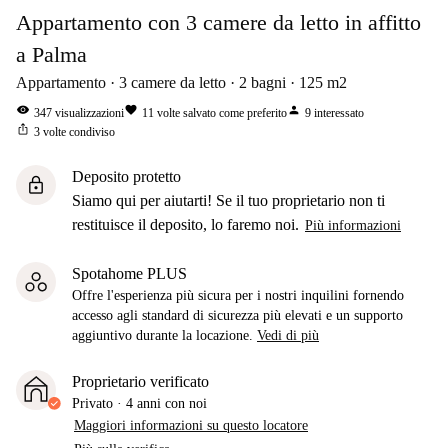
Appartamento con 3 camere da letto in affitto
a Palma
Appartamento
3
camere da letto
2
bagni
125
m2
visibility
favorite
person
347
visualizzazioni
11
volte salvato come preferito
9
interessato
ios_share
3
volte condiviso
Deposito protetto
lock
Siamo qui per aiutarti! Se il tuo proprietario non ti
restituisce il deposito, lo faremo noi.
Più informazioni
Spotahome PLUS
Offre l'esperienza più sicura per i nostri inquilini fornendo
accesso agli standard di sicurezza più elevati e un supporto
aggiuntivo durante la locazione.
Vedi di più
Proprietario verificato
Privato
·
4 anni
con noi
Maggiori informazioni su questo locatore