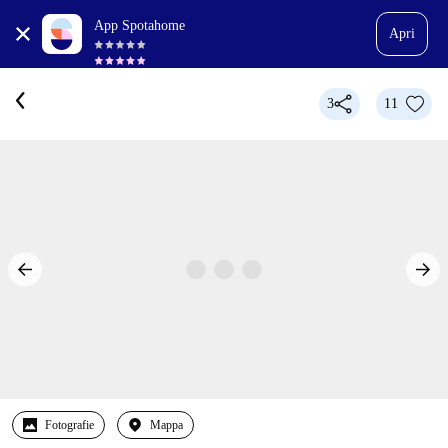
App Spotahome
Apri
3
11
Fotografie
Mappa