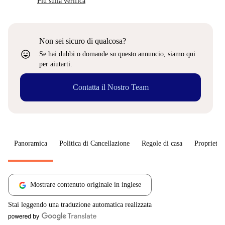
Più sulla verifica
Non sei sicuro di qualcosa?
sentiment_very_satisfied
Se hai dubbi o domande su questo annuncio, siamo qui
per aiutarti.
Contatta il Nostro Team
Panoramica
Politica di Cancellazione
Regole di casa
Proprietar
Mostrare contenuto originale in inglese
Stai leggendo una traduzione automatica realizzata