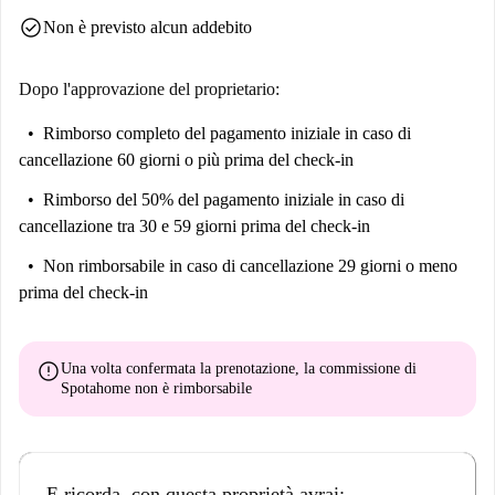
mediterranee alla Bodega La Rambla. Non perderti i luoghi di interesse
check_circle
Non è previsto alcun addebito
nelle vicinanze, come il Convento de Santa Magdalena e l'Arco de
l'Almudaina, raggiungibili a piedi.
Dopo l'approvazione del proprietario:
Rimborso completo del pagamento iniziale
in caso di
cancellazione 60 giorni o più prima del check-in
Rimborso del 50% del pagamento iniziale
in caso di
cancellazione tra 30 e 59 giorni prima del check-in
Non rimborsabile
in caso di cancellazione 29 giorni o meno
prima del check-in
error
Una volta confermata la prenotazione, la commissione di
Spotahome
non è rimborsabile
E ricorda, con questa proprietà avrai: