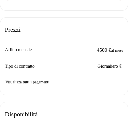
Prezzi
Affitto mensile
4500 €
al mese
info
Tipo di contratto
Giornaliero
Visualizza tutti i pagamenti
Disponibilità