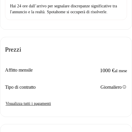
Hai 24 ore dall’arrivo per segnalare discrepanze significative tra
l'annuncio e la realtà. Spotahome si occuperà di risolverle.
Prezzi
Affitto mensile
1000 €
al mese
info
Tipo di contratto
Giornaliero
Visualizza tutti i pagamenti