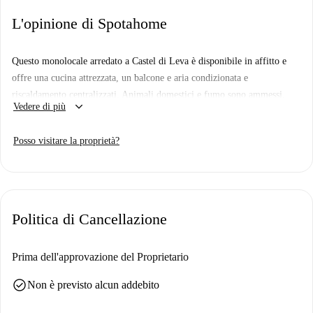
L'opinione di Spotahome
Questo monolocale arredato a Castel di Leva è disponibile in affitto e
offre una cucina attrezzata, un balcone e aria condizionata e
riscaldamento centralizzati. Animali domestici e fumo sono ammessi,
keyboard_arrow_down
Vedere di più
garantendo una soluzione abitativa flessibile. Le utenze, tra cui acqua,
gas e Wi-Fi, sono già incluse.
Posso visitare la proprietà?
Situato nel vivace quartiere di Castel di Leva, l'immobile è circondato da
numerosi ristoranti, come Upper Restaurant e Pizzarossa, raggiungibili a
piedi. Potrete gustare la cucina italiana in locali vicini come Osteria
Sanmarzano e Sottocasa Pizzeria Cucina Tata. Inoltre, nelle vicinanze si
Politica di Cancellazione
trovano anche Gelateria Caffè Toffee e opzioni di fast food come
Invictus Sapori Italiani.
Prima dell'approvazione del Proprietario
check_circle
Non è previsto alcun addebito