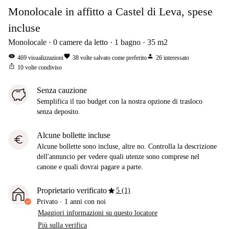
Monolocale in affitto a Castel di Leva, spese
incluse
Monolocale
0
camere da letto
1
bagno
35
m2
visibility
favorite
person
469
visualizzazioni
38
volte salvato come preferito
26
interessato
ios_share
10
volte condiviso
Senza cauzione
Semplifica il tuo budget con la nostra opzione di trasloco
senza deposito.
Alcune bollette incluse
euro
Alcune bollette sono incluse, altre no. Controlla la descrizione
dell'annuncio per vedere quali utenze sono comprese nel
canone e quali dovrai pagare a parte.
star
Proprietario verificato
5 (1)
Privato
·
1 anni
con noi
Maggiori informazioni su questo locatore
Più sulla verifica