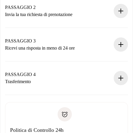
Hai tutte le informazioni necessarie in anticipo.
PASSAGGIO 2
Invia la tua richiesta di prenotazione
Invia dettagli base del tuo profilo e metodo di pagamento.
Ricorda che non ti addebiteremo nulla finché il proprietario
non accetta.
PASSAGGIO 3
Ricevi una risposta in meno di 24 ore
Il proprietario ha fino a 24 ore per confermare.
Se accettata, ti addebiteremo il pagamento e ti metteremo in
contatto con il proprietario.
PASSAGGIO 4
Se rifiutata: non ti addebiteremo nulla e ti proporremo
Trasferimento
alternative.
Concorda con il proprietario i dettagli del tuo arrivo, ritiro
Documenti richiesti se la proprietà è “
Spotahome plus
”.
delle chiavi, ecc.
Documento d'identità o Passaporto
Spotahome trasferirà il primo pagamento al proprietario
Prova di solvibilità
solo se non segnali problemi.
Domiciliazione del pagamento
Politica di Controllo 24h