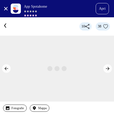
App Spotahome
Apri
10
38
Fotografie
Mappa