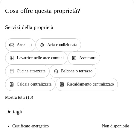
Cosa offre questa proprietà?
Servizi della proprietà
chair
ac_unit
Arredato
Aria condizionata
local_laundry_service
elevator
Lavatrice nelle aree comuni
Ascensore
kitchen
balcony
Cucina attrezzata
Balcone o terrazzo
water_heater
water_heater
Caldaia centralizzata
Riscaldamento centralizzato
Mostra tutti (13)
Dettagli
Certificato energetico
Non disponibile