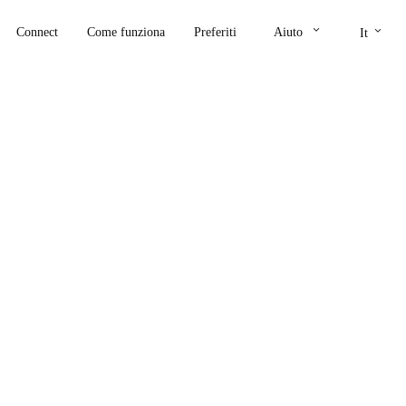
keyboard_arrow_down
keyboard_arrow_down
Connect
Come funziona
Preferiti
Aiuto
It