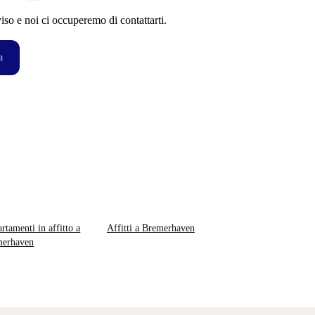
so e noi ci occuperemo di contattarti.
a
rtamenti in affitto a
Affitti a Bremerhaven
merhaven