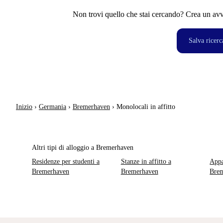
Non trovi quello che stai cercando? Crea un avvi
Salva ricerc
Inizio
›
Germania
›
Bremerhaven
›
Monolocali in affitto
Altri tipi di alloggio a Bremerhaven
Residenze per studenti a
Stanze in affitto a
Appa
Bremerhaven
Bremerhaven
Bre