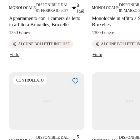
5
DISPONIBILE DAL
DISPONIBI
star
MONOLOCALE
MONOLOCALE
■
■
■
01 FEBBRAIO 2027
(34)
01 MARZO 2
Appartamento con 1 camera da letto
Monolocale in affitto a 
in affitto a Bruxelles, Bruxelles
Bruxelles
1350 €
/
mese
1300 €
/
mese
euro
euro
ALCUNE BOLLETTE INCLUSE
ALCUNE BOLLETTE I
+info
+info
CONTROLLATO
5
DISPONIBILE DAL
DISPONIBI