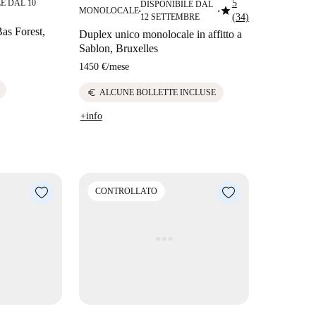
E DAL 10
5
DISPONIBILE DAL
star
MONOLOCALE
■
■
12 SETTEMBRE
(34)
Bas Forest,
Duplex unico monolocale in affitto a
Sablon, Bruxelles
1450 €
/
mese
euro
ALCUNE BOLLETTE INCLUSE
+info
CONTROLLATO