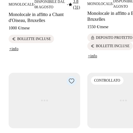
3.8
DISPONIBIL
DISPONIBILE DAL
star
MONOLOCALE
MONOLOCALE
■
■
■
AGOSTO
08 AGOSTO
(31)
Monolocale in affitto a 
Monolocale in affitto a Chant
Bruxelles
d'Oiseau, Bruxelles
1550 €
/
mese
1000 €
/
mese
lock
DEPOSITO PROTETTO
euro
BOLLETTE INCLUSE
euro
BOLLETTE INCLUSE
+info
+info
CONTROLLATO