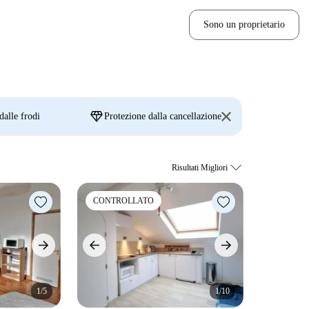
Sono un proprietario
diamond
dalle frodi
Protezione dalla cancellazione
CONTROLLATO
1/5
1/10