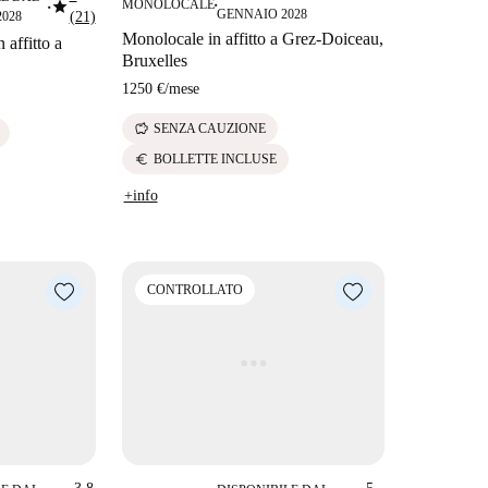
star
MONOLOCALE
■
■
GENNAIO 2028
2028
(21)
Monolocale in affitto a Grez-Doiceau,
 affitto a
Bruxelles
1250 €
/
mese
savings
SENZA CAUZIONE
euro
BOLLETTE INCLUSE
+info
CONTROLLATO