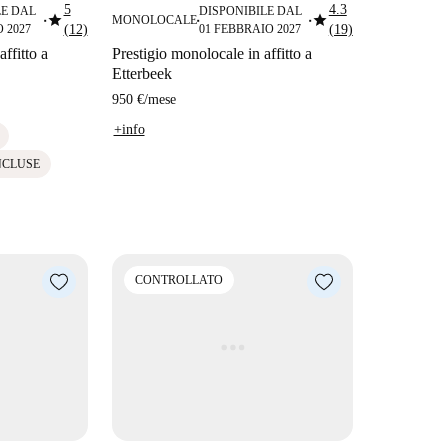
5
4.3
LE DAL
DISPONIBILE DAL
star
star
MONOLOCALE
■
■
■
 2027
(12)
01 FEBBRAIO 2027
(19)
ffitto a
Prestigio monolocale in affitto a
Etterbeek
950 €
/
mese
+info
NCLUSE
CONTROLLATO