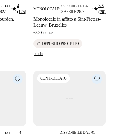
4
3.8
LE DAL
DISPONIBILE DAL
star
star
MONOLOCALE
■
■
■
027
(175)
03 APRILE 2028
(20)
Jourdan,
Monolocale in affitto a Sint-Pieters-
Leeuw, Bruxelles
650 €
/
mese
lock
DEPOSITO PROTETTO
+info
CONTROLLATO
4
DISPONIBILE DAL 01
LE DAL