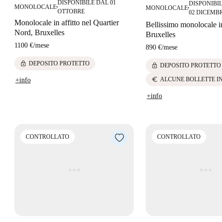
DISPONIBILE DAL 01
DISPONIBI
MONOLOCALE
MONOLOCALE
■
■
OTTOBRE
02 DICEMB
Monolocale in affitto nel Quartier
Bellissimo monolocale in
Nord, Bruxelles
Bruxelles
1100 €
/
mese
890 €
/
mese
lock
DEPOSITO PROTETTO
lock
DEPOSITO PROTETTO
euro
ALCUNE BOLLETTE I
+info
+info
CONTROLLATO
CONTROLLATO