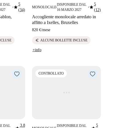
5
5
LE DAL
DISPONIBILE DAL
star
star
MONOLOCALE
■
■
■
027
(34)
16 MARZO 2027
(12)
Sablon,
Accogliente monolocale arredato in
affitto a Ixelles, Bruxelles
820 €
/
mese
euro
NCLUSE
ALCUNE BOLLETTE INCLUSE
+info
CONTROLLATO
3.8
5
LE DAL
DISPONIBILE DAL