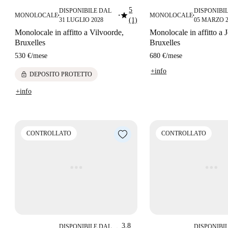
5
DISPONIBILE DAL
DISPONIBI
star
MONOLOCALE
MONOLOCALE
■
■
■
31 LUGLIO 2028
(1)
05 MARZO 2
Monolocale in affitto a Vilvoorde,
Monolocale in affitto a 
Bruxelles
Bruxelles
530 €
/
mese
680 €
/
mese
+info
lock
DEPOSITO PROTETTO
+info
CONTROLLATO
CONTROLLATO
3.8
DISPONIBILE DAL
DISPONIBI