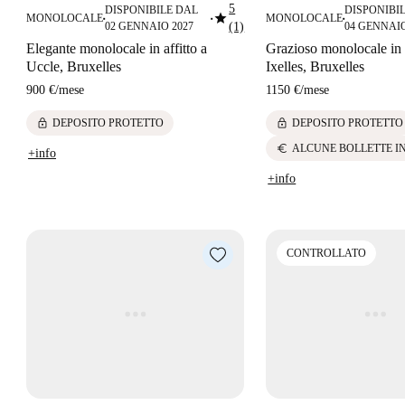
5
DISPONIBILE DAL
DISPONIBI
star
MONOLOCALE
MONOLOCALE
■
■
■
02 GENNAIO 2027
(1)
04 GENNAIO
Elegante monolocale in affitto a
Grazioso monolocale in a
Uccle, Bruxelles
Ixelles, Bruxelles
900 €
/
mese
1150 €
/
mese
lock
lock
DEPOSITO PROTETTO
DEPOSITO PROTETTO
euro
ALCUNE BOLLETTE I
+info
+info
CONTROLLATO