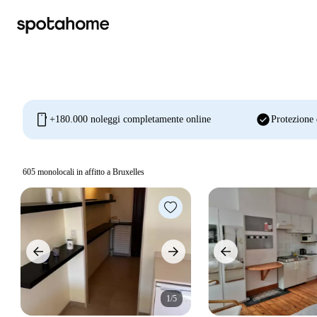
mobile
check_circle
+180.000 noleggi completamente online
Protezione 
605
monolocali in affitto a Bruxelles
1/5