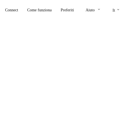
keyboard_arrow_down
keyboard_arrow_down
Connect
Come funziona
Preferiti
Aiuto
It