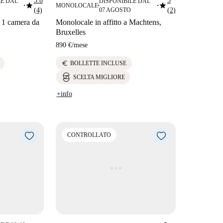
3.8
5
LE DAL
DISPONIBILE DAL
star
star
MONOLOCALE
■
■
■
(4)
07 AGOSTO
(2)
 1 camera da
Monolocale in affitto a Machtens,
Bruxelles
890 €
/
mese
euro
BOLLETTE INCLUSE
SCELTA MIGLIORE
+info
CONTROLLATO