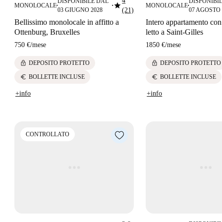
4
DISPONIBILE DAL
DISPONIBI
star
MONOLOCALE
MONOLOCALE
■
■
■
03 GIUGNO 2028
(21)
07 AGOSTO
Bellissimo monolocale in affitto a
Intero appartamento con
Ottenburg, Bruxelles
letto a Saint-Gilles
750 €
/
mese
1850 €
/
mese
lock
lock
DEPOSITO PROTETTO
DEPOSITO PROTETTO
euro
euro
BOLLETTE INCLUSE
BOLLETTE INCLUSE
+info
+info
CONTROLLATO