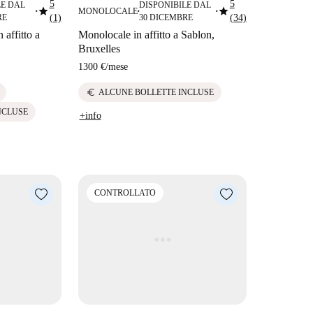
5
5
LE DAL
DISPONIBILE DAL
star
star
MONOLOCALE
■
■
■
RE
(1)
30 DICEMBRE
(34)
 affitto a
Monolocale in affitto a Sablon,
Bruxelles
1300 €
/
mese
euro
ALCUNE BOLLETTE INCLUSE
NCLUSE
+info
CONTROLLATO