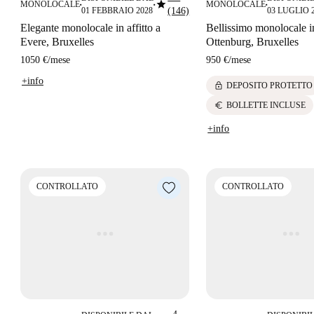
star
MONOLOCALE
MONOLOCALE
■
■
■
01 FEBBRAIO 2028
(146)
03 LUGLIO 
Elegante monolocale in affitto a
Bellissimo monolocale in
Evere, Bruxelles
Ottenburg, Bruxelles
1050 €
/
mese
950 €
/
mese
+info
lock
DEPOSITO PROTETTO
euro
BOLLETTE INCLUSE
+info
CONTROLLATO
CONTROLLATO