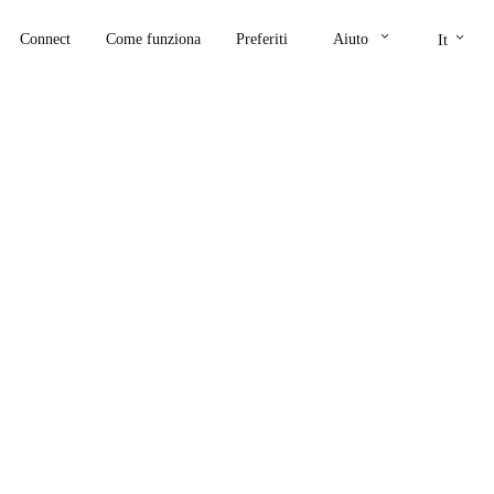
keyboard_arrow_down
keyboard_arrow_down
Connect
Come funziona
Preferiti
Aiuto
It