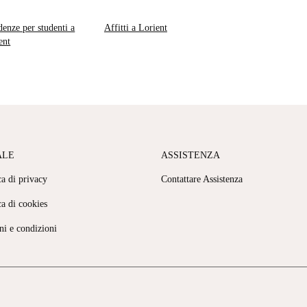
denze per studenti a
Affitti a Lorient
ent
ALE
ASSISTENZA
ca di privacy
Contattare Assistenza
ca di cookies
ni e condizioni