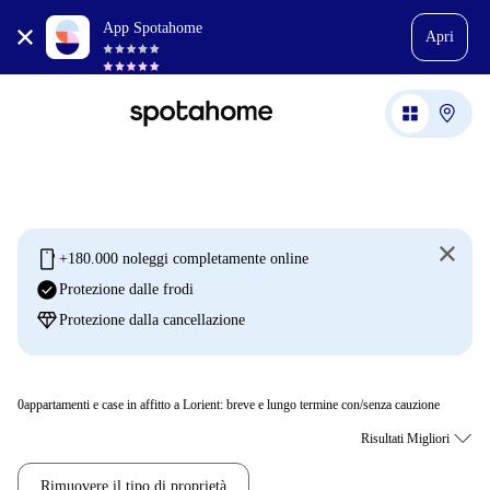
App Spotahome
Apri
mobile
+180.000 noleggi completamente online
check_circle
Protezione dalle frodi
diamond
Protezione dalla cancellazione
0
appartamenti e case in affitto a Lorient: breve e lungo termine con/senza cauzione
Rimuovere il tipo di proprietà