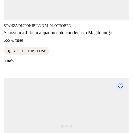
STANZA
DISPONIBILE DAL 01 OTTOBRE
■
Stanza in affitto in appartamento condiviso a Magdeburgo
555 €
/
mese
euro
BOLLETTE INCLUSE
+info