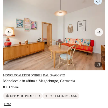
1/8
MONOLOCALE
DISPONIBILE DAL 06 AGOSTO
■
Monolocale in affitto a Magdeburgo, Germania
890 €
/
mese
lock
euro
DEPOSITO PROTETTO
BOLLETTE INCLUSE
+info