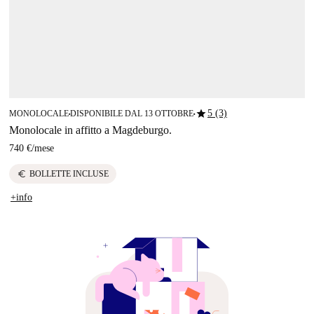
star
5 (3)
MONOLOCALE
DISPONIBILE DAL 13 OTTOBRE
■
■
Monolocale in affitto a Magdeburgo.
740 €
/
mese
euro
BOLLETTE INCLUSE
+info