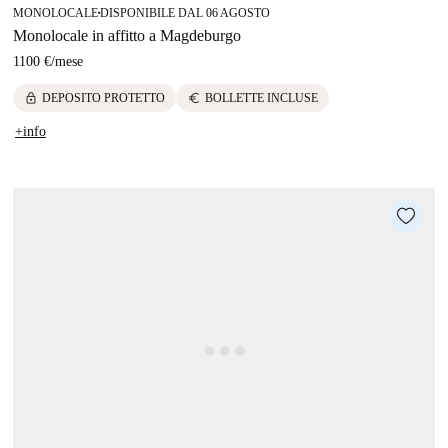
MONOLOCALE
DISPONIBILE DAL 06 AGOSTO
■
Monolocale in affitto a Magdeburgo
1100 €
/
mese
lock
euro
DEPOSITO PROTETTO
BOLLETTE INCLUSE
+info