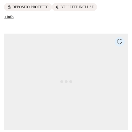
lock
euro
DEPOSITO PROTETTO
BOLLETTE INCLUSE
+info