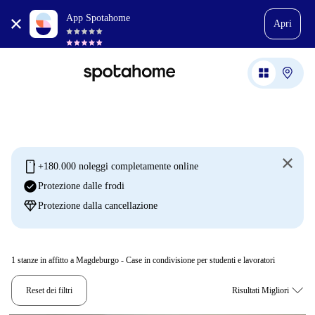
App Spotahome
Apri
mobile
+180.000 noleggi completamente online
check_circle
Protezione dalle frodi
diamond
Protezione dalla cancellazione
1
stanze in affitto a Magdeburgo - Case in condivisione per studenti e lavoratori
Reset dei filtri