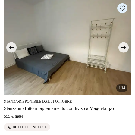
1/14
STANZA
DISPONIBILE DAL 01 OTTOBRE
■
Stanza in affitto in appartamento condiviso a Magdeburgo
555 €
/
mese
euro
BOLLETTE INCLUSE