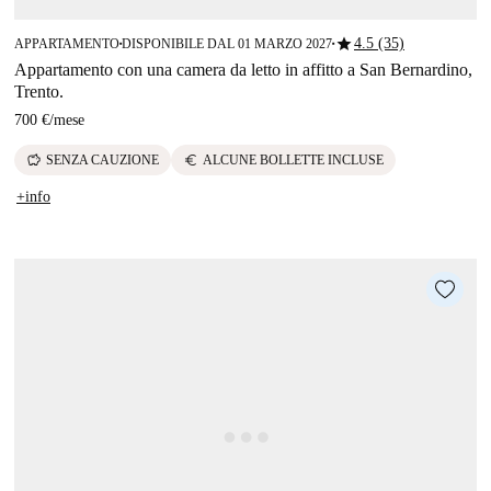
star
4.5 (35)
APPARTAMENTO
DISPONIBILE DAL 01 MARZO 2027
■
■
Appartamento con una camera da letto in affitto a San Bernardino,
Trento.
700 €
/
mese
savings
euro
SENZA CAUZIONE
ALCUNE BOLLETTE INCLUSE
+info