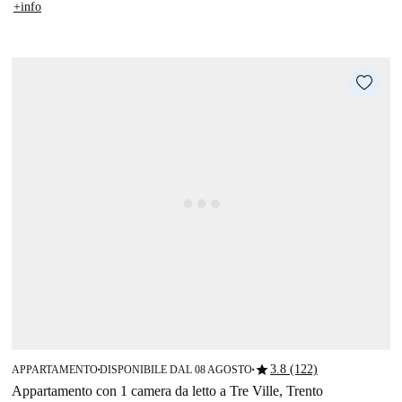
+info
star
3.8 (122)
APPARTAMENTO
DISPONIBILE DAL 08 AGOSTO
■
■
Appartamento con 1 camera da letto a Tre Ville, Trento