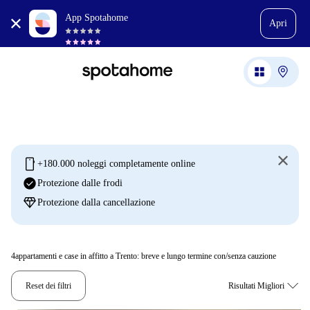
App Spotahome
Apri
mobile
+180.000 noleggi completamente online
check_circle
Protezione dalle frodi
diamond
Protezione dalla cancellazione
4
appartamenti e case in affitto a Trento: breve e lungo termine con/senza cauzione
Reset dei filtri