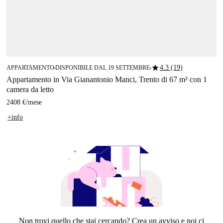
star
4.3 (19)
APPARTAMENTO
DISPONIBILE DAL 19 SETTEMBRE
■
■
Appartamento in Via Gianantonio Manci, Trento di 67 m² con 1
camera da letto
2408 €
/
mese
+info
Non trovi quello che stai cercando? Crea un avviso e noi ci