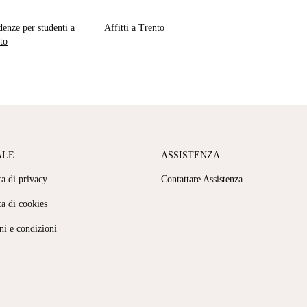
denze per studenti a
Affitti a Trento
to
ALE
ASSISTENZA
ca di privacy
Contattare Assistenza
ca di cookies
ni e condizioni