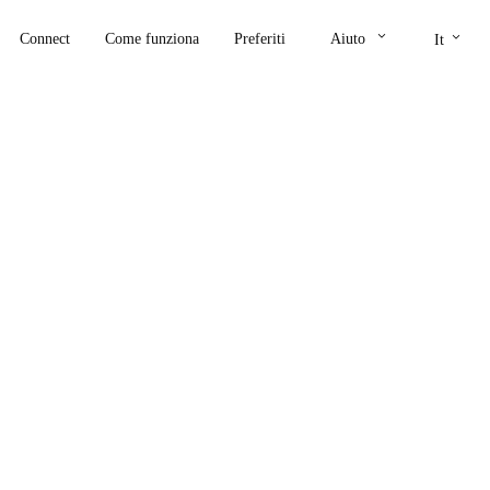
keyboard_arrow_down
keyboard_arrow_down
Connect
Come funziona
Preferiti
Aiuto
It