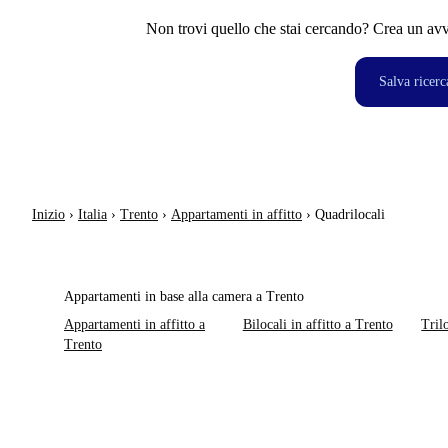
Non trovi quello che stai cercando? Crea un avvi
Salva ricerc
Inizio
›
Italia
›
Trento
›
Appartamenti in affitto
›
Quadrilocali
Appartamenti in base alla camera a Trento
Appartamenti in affitto a
Bilocali in affitto a Trento
Tril
Trento