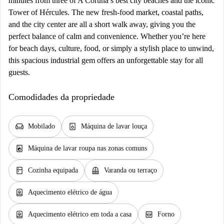
minutes from three of A Coruña’s best city beaches and the iconic
Tower of Hércules. The new fresh‑food market, coastal paths,
and the city center are all a short walk away, giving you the
perfect balance of calm and convenience. Whether you’re here
for beach days, culture, food, or simply a stylish place to unwind,
this spacious industrial gem offers an unforgettable stay for all
guests.
Comodidades da propriedade
chair
dishwasher_gen
Mobilado
Máquina de lavar louça
local_laundry_service
Máquina de lavar roupa nas zonas comuns
kitchen
balcony
Cozinha equipada
Varanda ou terraço
water_heater
Aquecimento elétrico de água
water_heater
oven_gen
Aquecimento elétrico em toda a casa
Forno