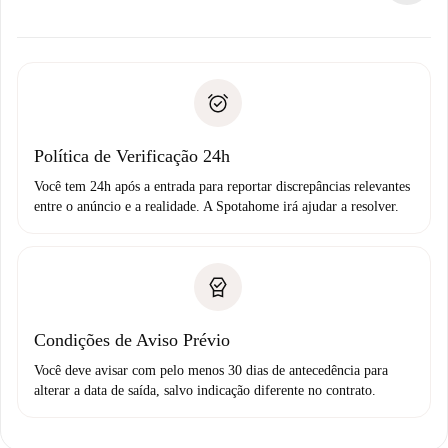
alternativas.
Combine os detalhes da chegada com o proprietário,
Documentos necessários para “
Spotahome plus
”.
entrega das chaves, etc.
Documento de identidade ou Passaporte
A Spotahome só transferirá o primeiro pagamento se você
Comprovante de solvência
não comunicar nenhum problema.
Débito direto bancário
Política de Verificação 24h
Você tem 24h após a entrada para reportar discrepâncias relevantes
entre o anúncio e a realidade. A Spotahome irá ajudar a resolver.
Condições de Aviso Prévio
Você deve avisar com pelo menos 30 dias de antecedência para
alterar a data de saída, salvo indicação diferente no contrato.