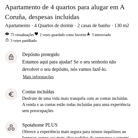
Apartamento de 4 quartos para alugar em A
Coruña, despesas incluídas
Apartamento
4
Quartos de dormir
2
casas de banho
130
m2
visibility
favorite
person
75
visualizações
2
vezes guardado como favorito
3
interessado
ios_share
3
vezes partilhado
Depósito protegido
lock
Estamos aqui para ajudar! Se o seu senhorio não
devolver o seu depósito, nós vamos fazê-lo.
Mais informações
Contas incluídas
euro
Desfrute de uma vida mais tranquila com as contas incluídas.
A renda e as contas estão todas incluídas para uma experiência
sem preocupações
Spotahome PLUS
Oferece a experiência mais segura para nossos inquilinos ao
fornecer acesso aos mais altos padrões de segurança e suporte