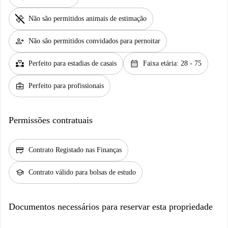
pet_supplies
Não são permitidos animais de estimação
person_add
Não são permitidos convidados para pernoitar
partner_heart
calendar_month
Perfeito para estadias de casais
Faixa etária: 28 - 75
business_center
Perfeito para profissionais
Permissões contratuais
credit_score
Contrato Registado nas Finanças
school
Contrato válido para bolsas de estudo
Documentos necessários para reservar esta propriedade