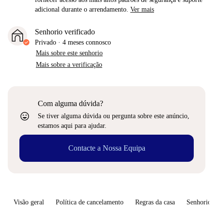
adicional durante o arrendamento.
Ver mais
Senhorio verificado
Privado
·
4 meses
connosco
Mais sobre este senhorio
Mais sobre a verificação
Com alguma dúvida?
sentiment_very_satisfied
Se tiver alguma dúvida ou pergunta sobre este anúncio,
estamos aqui para ajudar.
Contacte a Nossa Equipa
Visão geral
Política de cancelamento
Regras da casa
Senhorio