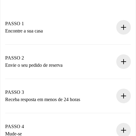
PASSO 1
Encontre a sua casa
Processo de reserva 100% online.
Casas e Proprietários verificados.
Você tem todas as informações necessárias
PASSO 2
antecipadamente.
Envie o seu pedido de reserva
Envie detalhes básicos do seu perfil e método de
pagamento.
Não cobramos nada até que o proprietário confirme.
PASSO 3
Receba resposta em menos de 24 horas
O proprietário tem até 24 horas para confirmar.
Se aceita, faremos a cobrança e conectaremos você ao
proprietário.
PASSO 4
Se recusada: não cobraremos nada e ofereceremos
Mude-se