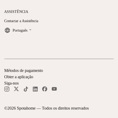
ASSISTÊNCIA
Contactar a Assistência
keyboard_arrow_down
Português
Métodos de pagamento
Obter a aplicação
Siga-nos
©
2026
Spotahome —
Todos os direitos reservados