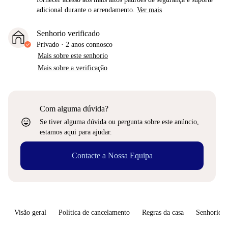
adicional durante o arrendamento.
Ver mais
Senhorio verificado
Privado
·
2 anos
connosco
Mais sobre este senhorio
Mais sobre a verificação
Com alguma dúvida?
sentiment_very_satisfied
Se tiver alguma dúvida ou pergunta sobre este anúncio,
estamos aqui para ajudar.
Contacte a Nossa Equipa
Visão geral
Política de cancelamento
Regras da casa
Senhorio