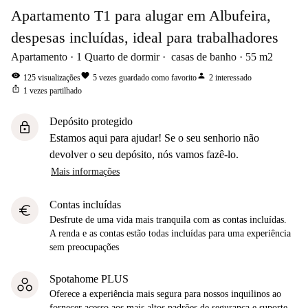
Apartamento T1 para alugar em Albufeira,
despesas incluídas, ideal para trabalhadores
Apartamento
1
Quarto de dormir
casas de banho
55
m2
visibility
favorite
person
125
visualizações
5
vezes guardado como favorito
2
interessado
ios_share
1
vezes partilhado
Depósito protegido
lock
Estamos aqui para ajudar! Se o seu senhorio não
devolver o seu depósito, nós vamos fazê-lo.
Mais informações
Contas incluídas
euro
Desfrute de uma vida mais tranquila com as contas incluídas.
A renda e as contas estão todas incluídas para uma experiência
sem preocupações
Spotahome PLUS
Oferece a experiência mais segura para nossos inquilinos ao
fornecer acesso aos mais altos padrões de segurança e suporte