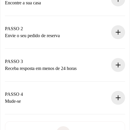
Encontre a sua casa
Processo de reserva 100% online.
Casas e Proprietários verificados.
Você tem todas as informações necessárias
PASSO 2
antecipadamente.
Envie o seu pedido de reserva
Envie detalhes básicos do seu perfil e método de
pagamento.
Não cobramos nada até que o proprietário confirme.
PASSO 3
Receba resposta em menos de 24 horas
O proprietário tem até 24 horas para confirmar.
Se aceita, faremos a cobrança e conectaremos você ao
proprietário.
PASSO 4
Se recusada: não cobraremos nada e ofereceremos
Mude-se
alternativas.
Combine os detalhes da chegada com o proprietário,
Documentos necessários para “
Spotahome plus
”.
entrega das chaves, etc.
Documento de identidade ou Passaporte
A Spotahome só transferirá o primeiro pagamento se você
Comprovante de solvência