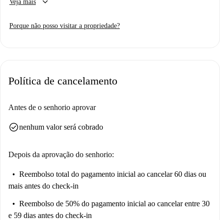
keyboard_arrow_down
Veja mais
louça. A cozinha é completa e bem mobilada, permitindo fácil
preparação de refeições. O apartamento inclui contas de água, luz, gás e
Porque não posso visitar a propriedade?
Wi-Fi com limite global. A propriedade é ideal para trabalhadores e
permite casais e animais de estimação, embora existam algumas
restrições para animais de estimação; no entanto, não é permitido fumar.
O apartamento está situado em Albufeira, proporcionando proximidade
Política de cancelamento
conveniente a várias comodidades e atrações da região. As opções
gastronômicas incluem o Restaurante Favinha e o Moo Frozen Yogurt
Bar, ambos a uma curta distância a pé. Esta localização oferece um estilo
Antes de o senhorio aprovar
de vida vibrante com acesso a serviços e atividades nas proximidades,
check_circle
nenhum valor será cobrado
aprimorando sua experiência de vida.
Depois da aprovação do senhorio:
Reembolso total do pagamento inicial
ao cancelar 60 dias ou
mais antes do check-in
Reembolso de 50% do pagamento inicial
ao cancelar entre 30
e 59 dias antes do check-in