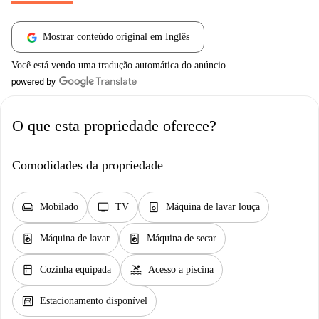
Mostrar conteúdo original em Inglês
Você está vendo uma tradução automática do anúncio
O que esta propriedade oferece?
Comodidades da propriedade
chair
tv
dishwasher_gen
Mobilado
TV
Máquina de lavar louça
local_laundry_service
local_laundry_service
Máquina de lavar
Máquina de secar
kitchen
pool
Cozinha equipada
Acesso a piscina
garage
Estacionamento disponível