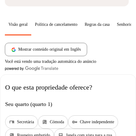
Visão geral
Política de cancelamento
Regras da casa
Senhorio
Mostrar conteúdo original em Inglês
Você está vendo uma tradução automática do anúncio
O que esta propriedade oferece?
Seu quarto (quarto 1)
desk
dresser
key
Secretária
Cómoda
Chave independente
dresser
window_closed
Roupeiro embutido
Janela com vista para a rua