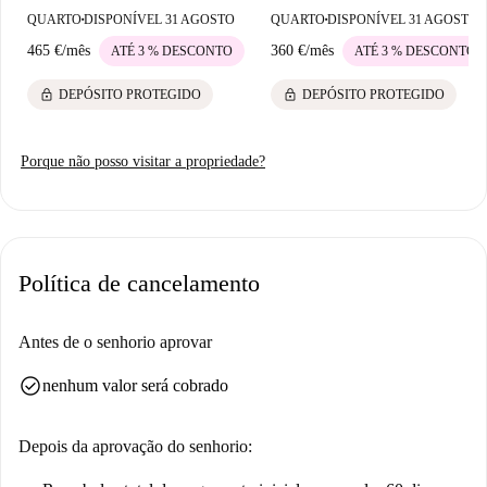
turísticas como a Pérgola e a Abstracción Total de Isidro Blasco também
QUARTO
DISPONÍVEL 31 AGOSTO
QUARTO
DISPONÍVEL 31 AGOSTO
■
■
são facilmente acessíveis para relaxamento e exploração. Além disso, a
465 €
/
mês
360 €
/
mês
ATÉ 3 % DESCONTO
ATÉ 3 % DESCONTO
conveniência do dia a dia é garantida com o supermercado BonÀrea
Super Madrid nas proximidades.
lock
lock
DEPÓSITO PROTEGIDO
DEPÓSITO PROTEGIDO
Porque não posso visitar a propriedade?
Política de cancelamento
Antes de o senhorio aprovar
check_circle
nenhum valor será cobrado
Depois da aprovação do senhorio: