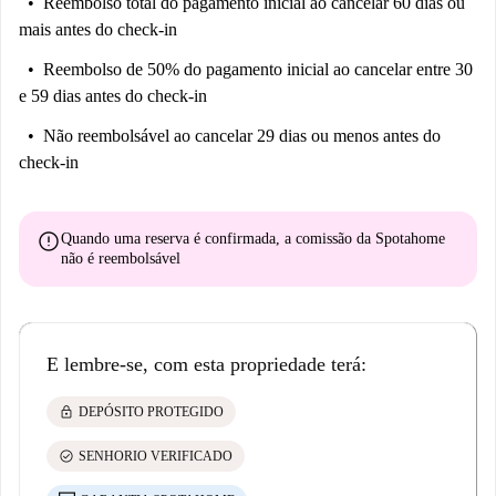
Reembolso total do pagamento inicial
ao cancelar 60 dias ou
mais antes do check-in
Reembolso de 50% do pagamento inicial
ao cancelar entre 30
e 59 dias antes do check-in
Não reembolsável
ao cancelar 29 dias ou menos antes do
check-in
error
Quando uma reserva é confirmada, a comissão da Spotahome
não é reembolsável
E lembre-se, com esta propriedade terá:
lock
DEPÓSITO PROTEGIDO
check_circle
SENHORIO VERIFICADO