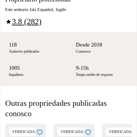
Este senhorio fala Espanhol, Inglês
3.8 (282)
star
118
Desde 2018
Anúncios publicados
Connosco
1005
9-15h
Inquilinos
Tempo médio de resposta
Outras propriedades publicadas
conosco
VERIFICADA
VERIFICADA
VERIFICADA