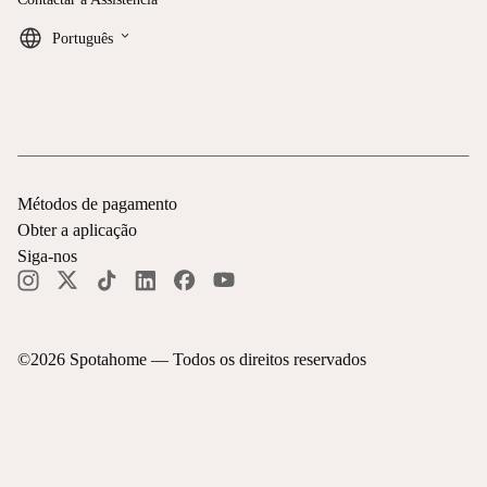
keyboard_arrow_down
Português
Métodos de pagamento
Obter a aplicação
Siga-nos
©
2026
Spotahome —
Todos os direitos reservados