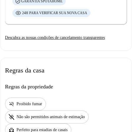
GARANTIA SPOTAHOME
24H PARA VERIFICAR SUA NOVA CASA
Descubra as nossas condições de cancelamento transparentes
Regras da casa
Regras da propriedade
smoke_free
Proibido fumar
pet_supplies
Não são permitidos animais de estimação
partner_heart
Perfeito para estadias de casais