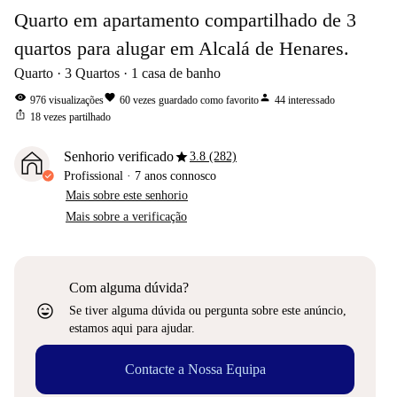
Quarto em apartamento compartilhado de 3
quartos para alugar em Alcalá de Henares.
Quarto
3
Quartos
1
casa de banho
visibility
favorite
person
976
visualizações
60
vezes guardado como favorito
44
interessado
ios_share
18
vezes partilhado
star
Senhorio verificado
3.8 (282)
Profissional
·
7 anos
connosco
Mais sobre este senhorio
Mais sobre a verificação
Com alguma dúvida?
sentiment_very_satisfied
Se tiver alguma dúvida ou pergunta sobre este anúncio,
estamos aqui para ajudar.
Contacte a Nossa Equipa