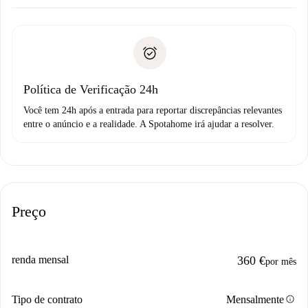
Combine os detalhes da chegada com o proprietário,
Documentos necessários para “
Spotahome plus
”.
entrega das chaves, etc.
Documento de identidade ou Passaporte
A Spotahome só transferirá o primeiro pagamento se você
Comprovante de solvência
não comunicar nenhum problema.
Débito direto bancário
Política de Verificação 24h
Você tem 24h após a entrada para reportar discrepâncias relevantes
entre o anúncio e a realidade. A Spotahome irá ajudar a resolver.
Preço
renda mensal
360 €
por mês
info
Tipo de contrato
Mensalmente