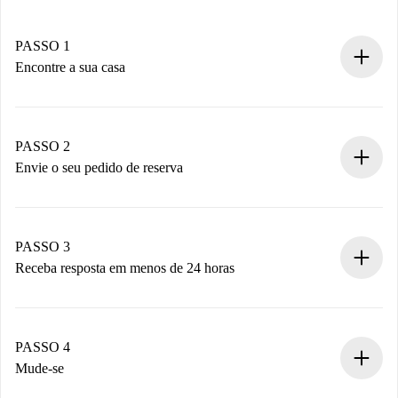
PASSO 1
Encontre a sua casa
Processo de reserva 100% online.
Casas e Proprietários verificados.
Você tem todas as informações necessárias
PASSO 2
antecipadamente.
Envie o seu pedido de reserva
Envie detalhes básicos do seu perfil e método de
pagamento.
Não cobramos nada até que o proprietário confirme.
PASSO 3
Receba resposta em menos de 24 horas
O proprietário tem até 24 horas para confirmar.
Se aceita, faremos a cobrança e conectaremos você ao
proprietário.
PASSO 4
Se recusada: não cobraremos nada e ofereceremos
Mude-se
alternativas.