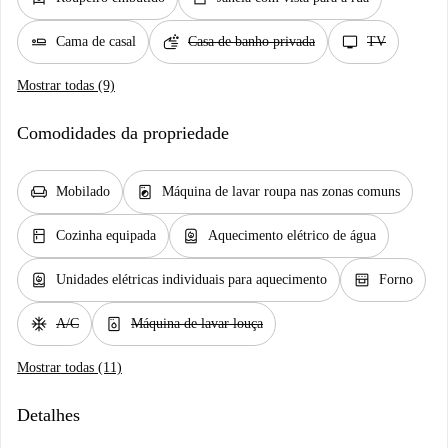
airline_seat_flat
soap
tv
Cama de casal
Casa de banho privada
TV
Mostrar todas (9)
Comodidades da propriedade
chair
local_laundry_service
Mobilado
Máquina de lavar roupa nas zonas comuns
kitchen
water_heater
Cozinha equipada
Aquecimento elétrico de água
water_heater
oven_gen
Unidades elétricas individuais para aquecimento
Forno
ac_unit
dishwasher_gen
A/C
Máquina de lavar louça
Mostrar todas (11)
Detalhes