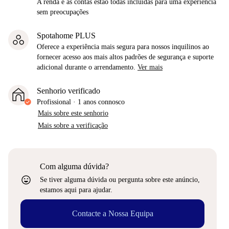
A renda e as contas estão todas incluídas para uma experiência
sem preocupações
Spotahome PLUS
Oferece a experiência mais segura para nossos inquilinos ao
fornecer acesso aos mais altos padrões de segurança e suporte
adicional durante o arrendamento.
Ver mais
Senhorio verificado
Profissional
·
1 anos
connosco
Mais sobre este senhorio
Mais sobre a verificação
Com alguma dúvida?
sentiment_very_satisfied
Se tiver alguma dúvida ou pergunta sobre este anúncio,
estamos aqui para ajudar.
Contacte a Nossa Equipa