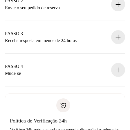
Você tem todas as informações necessárias
PASSO 2
antecipadamente.
Envie o seu pedido de reserva
Envie detalhes básicos do seu perfil e método de
pagamento.
Não cobramos nada até que o proprietário confirme.
PASSO 3
Receba resposta em menos de 24 horas
O proprietário tem até 24 horas para confirmar.
Se aceita, faremos a cobrança e conectaremos você ao
proprietário.
PASSO 4
Se recusada: não cobraremos nada e ofereceremos
Mude-se
alternativas.
Combine os detalhes da chegada com o proprietário,
Documentos necessários para “
Spotahome plus
”.
entrega das chaves, etc.
Documento de identidade ou Passaporte
A Spotahome só transferirá o primeiro pagamento se você
Comprovante de solvência
não comunicar nenhum problema.
Débito direto bancário
Política de Verificação 24h
Você tem 24h após a entrada para reportar discrepâncias relevantes