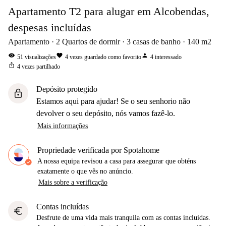
Apartamento T2 para alugar em Alcobendas,
despesas incluídas
Apartamento
2
Quartos de dormir
3
casas de banho
140
m2
visibility
favorite
person
51
visualizações
4
vezes guardado como favorito
4
interessado
ios_share
4
vezes partilhado
Depósito protegido
lock
Estamos aqui para ajudar! Se o seu senhorio não
devolver o seu depósito, nós vamos fazê-lo.
Mais informações
Propriedade verificada por Spotahome
A nossa equipa revisou a casa para assegurar que obténs
exatamente o que vês no anúncio.
Mais sobre a verificação
Contas incluídas
euro
Desfrute de uma vida mais tranquila com as contas incluídas.