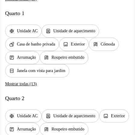
Quarto 1
ac_unit
water_heater
Unidade AC
Unidade de aquecimento
soap
image
dresser
Casa de banho privada
Exterior
Cómoda
package
dresser
Arrumação
Roupeiro embutido
window_closed
Janela com vista para jardim
Mostrar todas (13)
Quarto 2
ac_unit
water_heater
image
Unidade AC
Unidade de aquecimento
Exterior
package
dresser
Arrumação
Roupeiro embutido