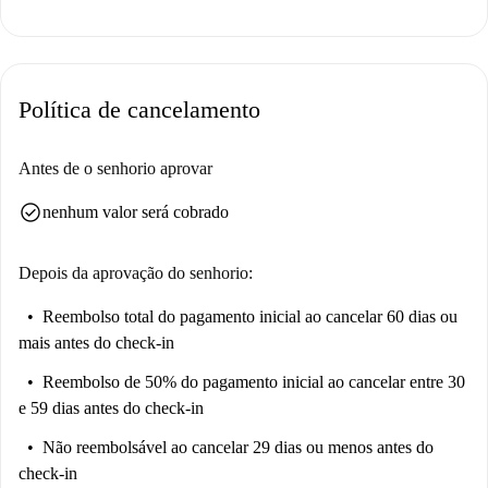
garantindo confiança e qualidade.
Situado em Alcobendas, encontrará excelentes opções de lazer e
restauração nas proximidades. Restaurantes que servem cozinha
Política de cancelamento
mediterrânica, como o Bienmesabe Moraleja, estão nas proximidades,
juntamente com outros restaurantes de topo como a Trattoria Casella e o
Boss. Para as suas necessidades de mercearia, o mercado Supercor
Antes de o senhorio aprovar
Exprés fica a uma curta caminhada. Desfrute da conveniência e da
check_circle
nenhum valor será cobrado
vibrante atmosfera comunitária que esta área tem para oferecer.
Depois da aprovação do senhorio:
Reembolso total do pagamento inicial
ao cancelar 60 dias ou
mais antes do check-in
Reembolso de 50% do pagamento inicial
ao cancelar entre 30
e 59 dias antes do check-in
Não reembolsável
ao cancelar 29 dias ou menos antes do
check-in