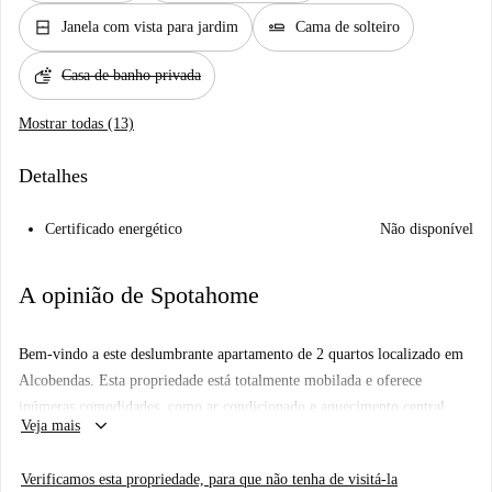
window_closed
airline_seat_flat
Janela com vista para jardim
Cama de solteiro
soap
Casa de banho privada
Mostrar todas (13)
Detalhes
Certificado energético
Não disponível
A opinião de Spotahome
Bem-vindo a este deslumbrante apartamento de 2 quartos localizado em
Alcobendas. Esta propriedade está totalmente mobilada e oferece
inúmeras comodidades, como ar condicionado e aquecimento central,
keyboard_arrow_down
Veja mais
varanda, piscina, estacionamento e uma cozinha totalmente equipada
com máquina de lavar louça, forno e máquina de lavar roupa partilhada.
Verificamos esta propriedade, para que não tenha de visitá-la
As contas estão incluídas e o apartamento é verificado pela Spotahome,