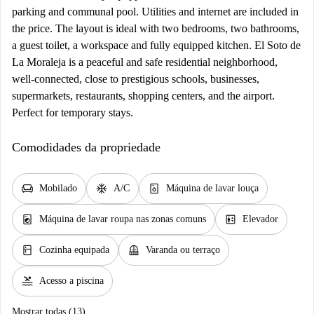
parking and communal pool. Utilities and internet are included in
the price. The layout is ideal with two bedrooms, two bathrooms,
a guest toilet, a workspace and fully equipped kitchen. El Soto de
La Moraleja is a peaceful and safe residential neighborhood,
well-connected, close to prestigious schools, businesses,
supermarkets, restaurants, shopping centers, and the airport.
Perfect for temporary stays.
Comodidades da propriedade
chair
ac_unit
dishwasher_gen
Mobilado
A/C
Máquina de lavar louça
local_laundry_service
elevator
Máquina de lavar roupa nas zonas comuns
Elevador
kitchen
balcony
Cozinha equipada
Varanda ou terraço
pool
Acesso a piscina
Mostrar todas (13)