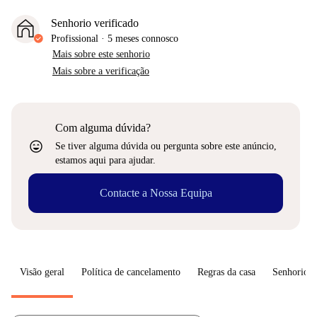
Senhorio verificado
Profissional
·
5 meses
connosco
Mais sobre este senhorio
Mais sobre a verificação
Com alguma dúvida?
sentiment_very_satisfied
Se tiver alguma dúvida ou pergunta sobre este anúncio,
estamos aqui para ajudar.
Contacte a Nossa Equipa
Visão geral
Política de cancelamento
Regras da casa
Senhorio