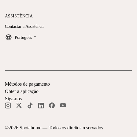
ASSISTÊNCIA
Contactar a Assistência
keyboard_arrow_down
Português
Métodos de pagamento
Obter a aplicação
Siga-nos
©
2026
Spotahome —
Todos os direitos reservados