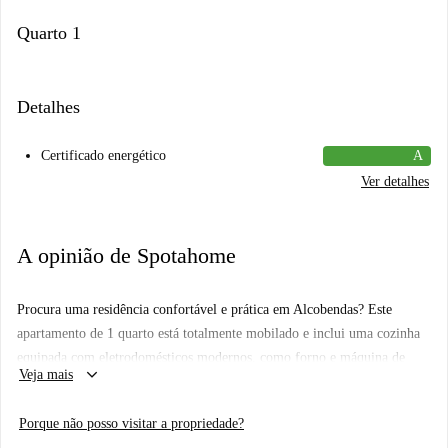
Quarto 1
Detalhes
Certificado energético
A
Ver detalhes
A opinião de Spotahome
Procura uma residência confortável e prática em Alcobendas? Este
apartamento de 1 quarto está totalmente mobilado e inclui uma cozinha
equipada com eletrodomésticos modernos, como forno e máquina de
keyboard_arrow_down
Veja mais
lavar louça. O imóvel dispõe de aquecimento central e ar condicionado,
garantindo um ambiente agradável durante todo o ano. O acesso Wi-Fi
Porque não posso visitar a propriedade?
de alta velocidade torna este apartamento ainda mais adequado para