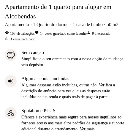
Apartamento de 1 quarto para alugar em
Alcobendas
Apartamento
1
Quarto de dormir
1
casa de banho
50
m2
visibility
favorite
person
167
visualizações
14
vezes guardado como favorito
9
interessado
ios_share
3
vezes partilhado
Sem caução
Simplifique o seu orçamento com a nossa opção de mudança
sem depósito.
Algumas contas incluídas
euro
Algumas despesas estão incluídas, outras não. Verifica a
descrição do anúncio para ver quais as despesas estão
incluídas na tua renda e quais terás de pagar à parte.
Spotahome PLUS
Oferece a experiência mais segura para nossos inquilinos ao
fornecer acesso aos mais altos padrões de segurança e suporte
adicional durante o arrendamento.
Ver mais