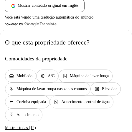
Mostrar conteúdo original em Inglês
Você está vendo uma tradução automática do anúncio
O que esta propriedade oferece?
Comodidades da propriedade
chair
ac_unit
dishwasher_gen
Mobilado
A/C
Máquina de lavar louça
local_laundry_service
elevator
Máquina de lavar roupa nas zonas comuns
Elevador
kitchen
water_heater
Cozinha equipada
Aquecimento central de água
water_heater
Aquecimento
Mostrar todas (12)