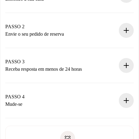
Processo de reserva 100% online.
Casas e Proprietários verificados.
Você tem todas as informações necessárias
PASSO 2
antecipadamente.
Envie o seu pedido de reserva
Envie detalhes básicos do seu perfil e método de
pagamento.
Não cobramos nada até que o proprietário confirme.
PASSO 3
Receba resposta em menos de 24 horas
O proprietário tem até 24 horas para confirmar.
Se aceita, faremos a cobrança e conectaremos você ao
proprietário.
PASSO 4
Se recusada: não cobraremos nada e ofereceremos
Mude-se
alternativas.
Combine os detalhes da chegada com o proprietário,
Documentos necessários para “
Spotahome plus
”.
entrega das chaves, etc.
Documento de identidade ou Passaporte
A Spotahome só transferirá o primeiro pagamento se você
Comprovante de solvência
não comunicar nenhum problema.