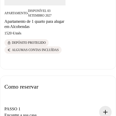
DISPONÍVEL 03
APARTAMENTO
■
SETEMBRO 2027
Apartamento de 1 quarto para alugar
em Alcobendas
1520 €
/
mês
lock
DEPÓSITO PROTEGIDO
euro
ALGUMAS CONTAS INCLUÍDAS
Como reservar
PASSO 1
Encontre a sua casa