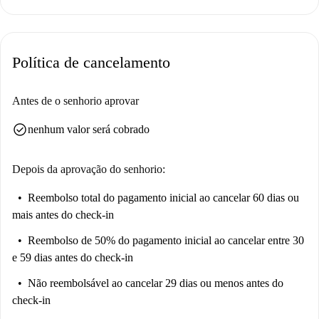
trabalho remoto ou lazer. Uma máquina de lavar roupa está disponível
nas áreas comuns do edifício.
Alcobendas é um bairro vibrante de Madrid, com uma variedade de
Política de cancelamento
restaurantes nas proximidades. Pode desfrutar de cozinha local e
internacional no Restaurante Arrocería Chef Paula, Sabor Segoviano e
Mesón Jeromín, todos a uma curta distância a pé. Explore um bairro
Antes de o senhorio aprovar
repleto de opções gastronómicas mediterrânicas e refeições rápidas,
check_circle
nenhum valor será cobrado
garantindo que terá sempre um lugar para desfrutar de comida de
qualidade a poucos passos de casa.
Depois da aprovação do senhorio:
Reembolso total do pagamento inicial
ao cancelar 60 dias ou
mais antes do check-in
Reembolso de 50% do pagamento inicial
ao cancelar entre 30
e 59 dias antes do check-in
Não reembolsável
ao cancelar 29 dias ou menos antes do
check-in