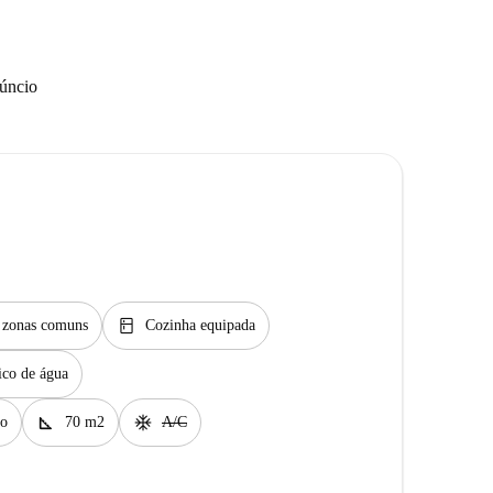
núncio
kitchen
s zonas comuns
Cozinha equipada
ico de água
square_foot
ac_unit
to
70 m2
A/C