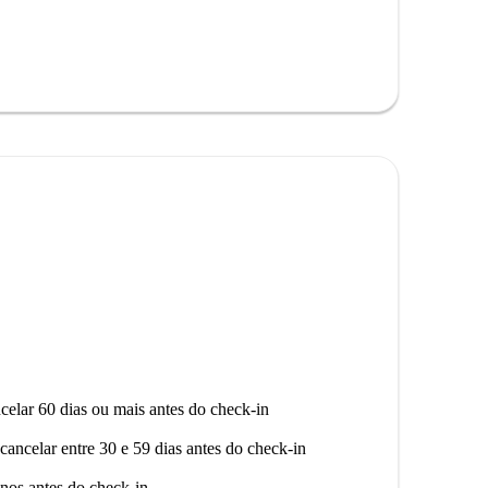
essoalmente pela Spotahome, mas os proprietários são
de.
e pontos turísticos importantes, como o Farol de
ronômicas como a Pizzaria Moretti e o Faros Gourmet.
rro oferece!
celar 60 dias ou mais antes do check-in
cancelar entre 30 e 59 dias antes do check-in
nos antes do check-in