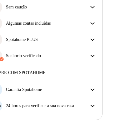
Sem caução
Simplifique o seu orçamento com a nossa opção de
mudança sem depósito.
Algumas contas incluídas
Algumas despesas estão incluídas, outras não.
Verifica a descrição do anúncio para ver quais as
Spotahome PLUS
despesas estão incluídas na tua renda e quais terás de
Oferece a experiência mais segura para nossos
pagar à parte.
inquilinos ao fornecer acesso aos mais altos padrões
Senhorio verificado
de segurança e suporte adicional durante o
Privado
·
1 anos
connosco
arrendamento.
Ver mais
Mais sobre este senhorio
PRE COM SPOTAHOME
Mais sobre a verificação
Garantia Spotahome
Se o proprietário cancelar a sua reserva com pouca
antecedência, nós iremos A) pagar um hotel e ajudá-
24 horas para verificar a sua nova casa
lo a encontrar novo alojamento, ou B) reembolsar o
Se a propriedade não corresponder ao prometido no
seu dinheiro na totalidade.
nosso anúncio, tem 24 horas depois de se mudar para
pedir para ser realojado.