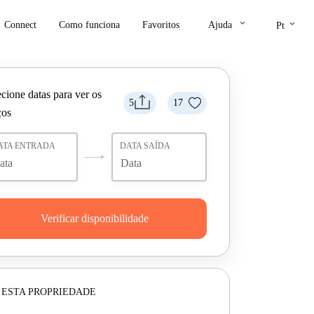
keyboard_arrow_down
keyboard_arrow_down
Connect
Como funciona
Favoritos
Ajuda
Pt
cione datas para ver os
5
17
ços
ATA ENTRADA
DATA SAÍDA
Verificar disponibilidade
 ESTA PROPRIEDADE