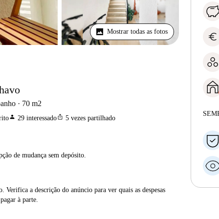
Mostrar todas as fotos
euro
lhavo
banho
70
m2
SEM
person
ios_share
ito
29
interessado
5
vezes partilhado
opção de mudança sem depósito.
. Verifica a descrição do anúncio para ver quais as despesas
 pagar à parte.