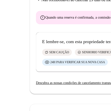
error
Quando uma reserva é confirmada, a comissã
E lembre-se, com esta propriedade ter
savings
check_circle
SEM CAUÇÃO
SENHORIO VERIFI
24H PARA VERIFICAR SUA NOVA CASA
Descubra as nossas condições de cancelamento transp