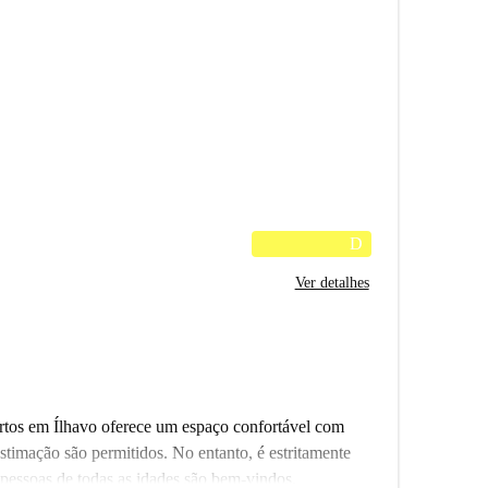
D
Ver detalhes
rtos em Ílhavo oferece um espaço confortável com
stimação são permitidos. No entanto, é estritamente
 pessoas de todas as idades são bem-vindos.