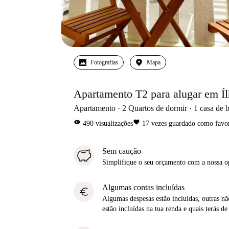
Fotografias
Mapa
Apartamento T2 para alugar em Í
Apartamento
2
Quartos de dormir
1
casa de 
visibility
favorite
490
visualizações
17
vezes guardado como favor
Sem caução
Simplifique o seu orçamento com a nossa 
Algumas contas incluídas
euro
Algumas despesas estão incluídas, outras não
estão incluídas na tua renda e quais terás de