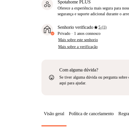
Spotahome PLUS
Oferece a experiência mais segura para noss
segurança e suporte adicional durante o ar
star
Senhorio verificado
5 (1)
Privado
·
1 anos
connosco
Mais sobre este senhorio
Mais sobre a verificação
Com alguma dúvida?
sentiment_very_satisfied
Se tiver alguma dúvida ou pergunta sobre 
aqui para ajudar.
Visão geral
Política de cancelamento
Regra