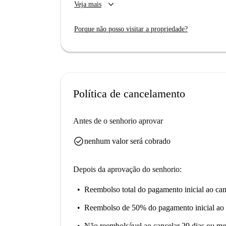
keyboard_arrow_down
Veja mais
Atualmente, o apartamento não foi verificado p
rigorosamente selecionados para sua tranquilida
Porque não posso visitar a propriedade?
Situado em Ílhavo, este apartamento fica perto d
Aveiro e o Farol da Barra, além de opções gast
Explore e aproveite as comodidades que este bai
Política de cancelamento
Antes de o senhorio aprovar
check_circle
nenhum valor será cobrado
Depois da aprovação do senhorio:
Reembolso total do pagamento inicial
ao can
Reembolso de 50% do pagamento inicial
ao 
Não reembolsável
ao cancelar 29 dias ou me