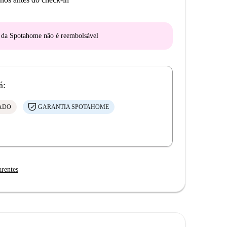
o da Spotahome
não é reembolsável
á:
CADO
GARANTIA SPOTAHOME
arentes