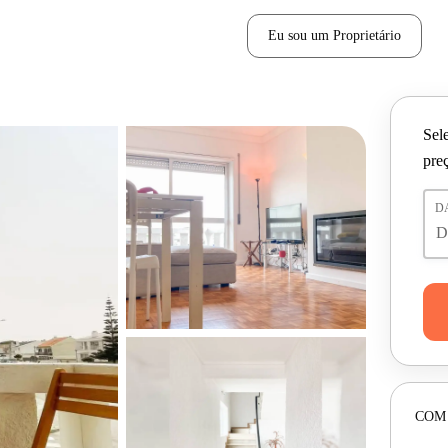
Eu sou um Proprietário
Sele
pre
D
COM