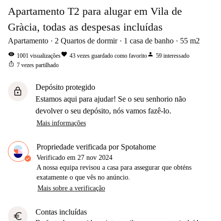
Apartamento T2 para alugar em Vila de
Gràcia, todas as despesas incluídas
Apartamento
2
Quartos de dormir
1
casa de banho
55
m2
visibility
favorite
person
1001
visualizações
43
vezes guardado como favorito
59
interessado
ios_share
7
vezes partilhado
Depósito protegido
lock
Estamos aqui para ajudar! Se o seu senhorio não
devolver o seu depósito, nós vamos fazê-lo.
Mais informações
Propriedade verificada por Spotahome
Verificado em
27 nov 2024
A nossa equipa revisou a casa para assegurar que obténs
exatamente o que vês no anúncio.
Mais sobre a verificação
Contas incluídas
euro