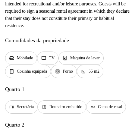
intended for recreational and/or leisure purposes. Guests will be
required to sign a seasonal rental agreement in which they declare
that their stay does not constitute their primary or habitual
residence.
Comodidades da propriedade
chair
tv
local_laundry_service
Mobilado
TV
Máquina de lavar
kitchen
oven_gen
square_foot
Cozinha equipada
Forno
55 m2
Quarto 1
desk
dresser
airline_seat_flat
Secretária
Roupeiro embutido
Cama de casal
Quarto 2