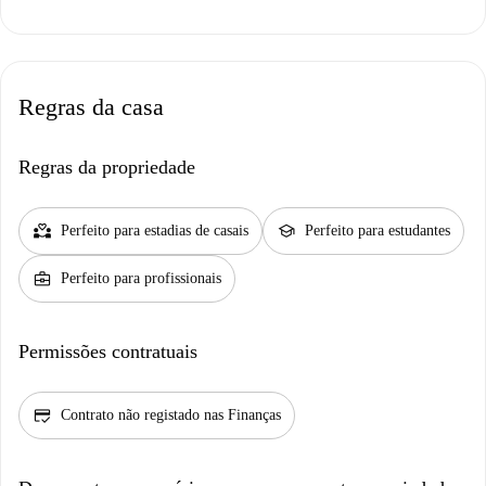
Regras da casa
Regras da propriedade
partner_heart
school
Perfeito para estadias de casais
Perfeito para estudantes
business_center
Perfeito para profissionais
Permissões contratuais
credit_score
Contrato não registado nas Finanças