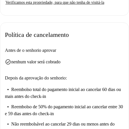
Verificamos esta propriedade, para que não tenha de visitá-la
verificou este imóvel.
Vila de Gràcia é um bairro vibrante, repleto de atrações como o Barri de
Gracia, Refugi Antiaeri, Escultura La Colometa e Barcelona Sensations.
Explore a Plaça De La Virreina e a Estatua Anna Frank, nas
Política de cancelamento
proximidades, e relaxe na Plaza Del Sol. A localização combina
conveniência e animação, graças à sua posição central e excelente acesso
aos pontos turísticos locais.
Antes de o senhorio aprovar
check_circle
nenhum valor será cobrado
Depois da aprovação do senhorio:
Reembolso total do pagamento inicial
ao cancelar 60 dias ou
mais antes do check-in
Reembolso de 50% do pagamento inicial
ao cancelar entre 30
e 59 dias antes do check-in
Não reembolsável
ao cancelar 29 dias ou menos antes do