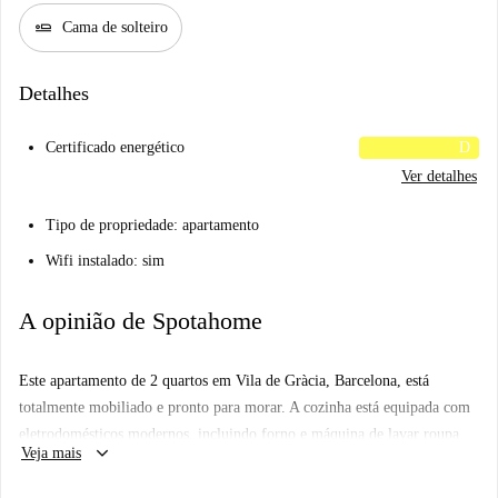
airline_seat_flat
Cama de solteiro
Detalhes
Certificado energético
D
Ver detalhes
Tipo de propriedade: apartamento
Wifi instalado: sim
A opinião de Spotahome
Este apartamento de 2 quartos em Vila de Gràcia, Barcelona, está
totalmente mobiliado e pronto para morar. A cozinha está equipada com
eletrodomésticos modernos, incluindo forno e máquina de lavar roupa
keyboard_arrow_down
Veja mais
privativa. As comodidades adicionais incluem TV e serviço de limpeza.
Eletricidade, água, gás e Wi-Fi estão incluídos no aluguel. A Spotahome