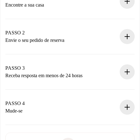
Encontre a sua casa
Processo de reserva 100% online.
Casas e Proprietários verificados.
Você tem todas as informações necessárias
PASSO 2
antecipadamente.
Envie o seu pedido de reserva
Envie detalhes básicos do seu perfil e método de
pagamento.
Não cobramos nada até que o proprietário confirme.
PASSO 3
Receba resposta em menos de 24 horas
O proprietário tem até 24 horas para confirmar.
Se aceita, faremos a cobrança e conectaremos você ao
proprietário.
PASSO 4
Se recusada: não cobraremos nada e ofereceremos
Mude-se
alternativas.
Combine os detalhes da chegada com o proprietário,
Documentos necessários para “
Spotahome plus
”.
entrega das chaves, etc.
Documento de identidade ou Passaporte
A Spotahome só transferirá o primeiro pagamento se você