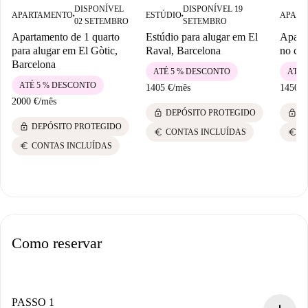
DISPONÍVEL
DISPONÍVEL 19
APARTAMENTO
ESTÚDIO
APART
■
■
02 SETEMBRO
SETEMBRO
Apartamento de 1 quarto
Estúdio para alugar em El
Aparta
para alugar em El Gòtic,
Raval, Barcelona
no cen
Barcelona
ATÉ 5 % DESCONTO
ATÉ 
ATÉ 5 % DESCONTO
1405 €
/
mês
1450 €
2000 €
/
mês
lock
lock
DEPÓSITO PROTEGIDO
D
lock
DEPÓSITO PROTEGIDO
euro
euro
CONTAS INCLUÍDAS
C
euro
CONTAS INCLUÍDAS
Como reservar
PASSO 1