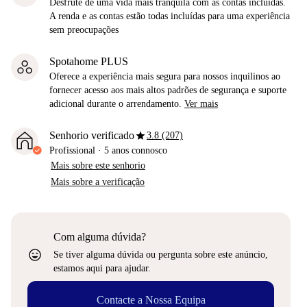
Desfrute de uma vida mais tranquila com as contas incluídas.
A renda e as contas estão todas incluídas para uma experiência
sem preocupações
Spotahome PLUS
Oferece a experiência mais segura para nossos inquilinos ao
fornecer acesso aos mais altos padrões de segurança e suporte
adicional durante o arrendamento.
Ver mais
star
Senhorio verificado
3.8 (207)
Profissional
·
5 anos
connosco
Mais sobre este senhorio
Mais sobre a verificação
Com alguma dúvida?
sentiment_very_satisfied
Se tiver alguma dúvida ou pergunta sobre este anúncio,
estamos aqui para ajudar.
Contacte a Nossa Equipa