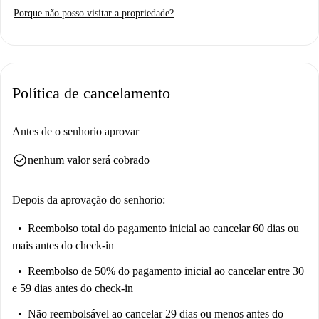
(eletricidade, água, gás e Wi-Fi) estão incluídas no aluguel. Os
Porque não posso visitar a propriedade?
proprietários da Spotahome são rigorosamente verificados, garantindo
um processo de aluguel seguro.
O apartamento está localizado no vibrante bairro de El Poble Sec, em
Barcelona, cercado por diversas atrações turísticas importantes. Desfrute
Política de cancelamento
da proximidade com a Casa de la Premsa, a Casa de los Caracoles e o
Passeig de Jean Claude Nicolas Forestier. Outros pontos de interesse
incluem a Font Màgica de Montjuïc, o Passeio das Fontes e as Quatre
Antes de o senhorio aprovar
Columnes.
check_circle
nenhum valor será cobrado
Depois da aprovação do senhorio:
Reembolso total do pagamento inicial
ao cancelar 60 dias ou
mais antes do check-in
Reembolso de 50% do pagamento inicial
ao cancelar entre 30
e 59 dias antes do check-in
Não reembolsável
ao cancelar 29 dias ou menos antes do