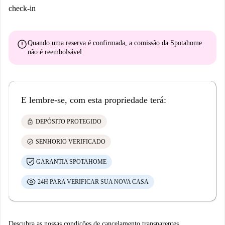
check-in
error
Quando uma reserva é confirmada, a comissão da Spotahome
não é reembolsável
E lembre-se, com esta propriedade terá:
lock
DEPÓSITO PROTEGIDO
check_circle
SENHORIO VERIFICADO
GARANTIA SPOTAHOME
24H PARA VERIFICAR SUA NOVA CASA
Descubra as nossas condições de cancelamento transparentes