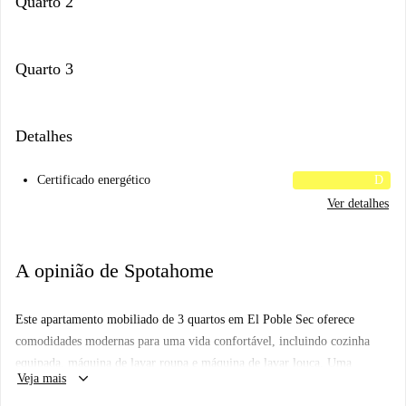
Quarto 2
Quarto 3
Detalhes
Certificado energético
D
Ver detalhes
A opinião de Spotahome
Este apartamento mobiliado de 3 quartos em El Poble Sec oferece
comodidades modernas para uma vida confortável, incluindo cozinha
equipada, máquina de lavar roupa e máquina de lavar louça. Uma
keyboard_arrow_down
Veja mais
varanda proporciona espaço adicional ao ar livre. Todas as contas