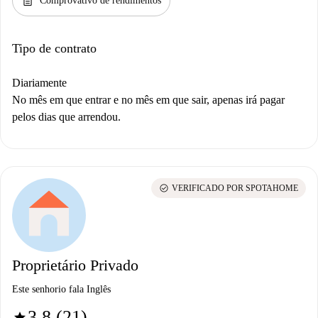
description
Comprovativo de rendimentos
Tipo de contrato
Diariamente
No mês em que entrar e no mês em que sair, apenas irá pagar
pelos dias que arrendou.
check_circle
VERIFICADO POR SPOTAHOME
Proprietário Privado
Este senhorio fala Inglês
3.8 (21)
star