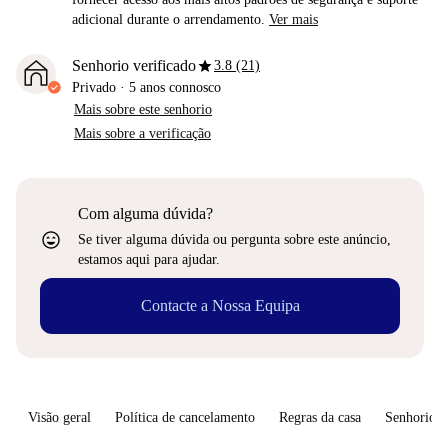
adicional durante o arrendamento.
Ver mais
star
Senhorio verificado
3.8 (21)
Privado
·
5 anos
connosco
Mais sobre este senhorio
Mais sobre a verificação
Com alguma dúvida?
sentiment_very_satisfied
Se tiver alguma dúvida ou pergunta sobre este anúncio,
estamos aqui para ajudar.
Contacte a Nossa Equipa
Visão geral
Política de cancelamento
Regras da casa
Senhorio