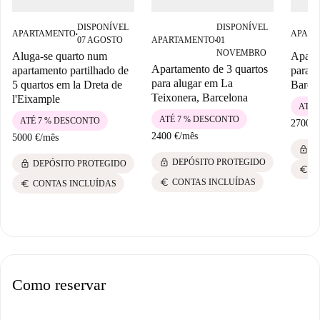
DISPONÍVEL
DISPONÍVEL
APARTAMENTO
APART
■
07 AGOSTO
APARTAMENTO
01
■
NOVEMBRO
Aluga-se quarto num
Aparta
Apartamento de 3 quartos
apartamento partilhado de
para a
para alugar em La
5 quartos em la Dreta de
Barce
Teixonera, Barcelona
l'Eixample
ATÉ 
ATÉ 7 % DESCONTO
ATÉ 7 % DESCONTO
2700 €
2400 €
/
mês
5000 €
/
mês
lock
D
lock
DEPÓSITO PROTEGIDO
lock
DEPÓSITO PROTEGIDO
euro
C
euro
CONTAS INCLUÍDAS
euro
CONTAS INCLUÍDAS
Como reservar