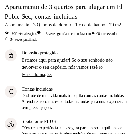
Apartamento de 3 quartos para alugar em El
Poble Sec, contas incluídas
Apartamento
3
Quartos de dormir
1
casa de banho
70
m2
visibility
favorite
person
1966
visualizações
113
vezes guardado como favorito
60
interessado
ios_share
34
vezes partilhado
Depósito protegido
lock
Estamos aqui para ajudar! Se o seu senhorio não
devolver o seu depósito, nós vamos fazê-lo.
Mais informações
Contas incluídas
euro
Desfrute de uma vida mais tranquila com as contas incluídas.
A renda e as contas estão todas incluídas para uma experiência
sem preocupações
Spotahome PLUS
Oferece a experiência mais segura para nossos inquilinos ao
fornecer acesso aos mais altos padrões de segurança e suporte