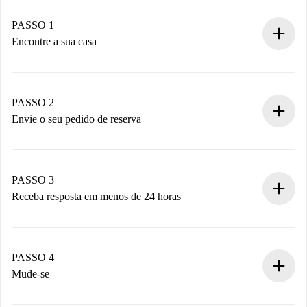
PASSO 1
Encontre a sua casa
Processo de reserva 100% online.
Casas e Proprietários verificados.
Você tem todas as informações necessárias
PASSO 2
antecipadamente.
Envie o seu pedido de reserva
Envie detalhes básicos do seu perfil e método de
pagamento.
Não cobramos nada até que o proprietário confirme.
PASSO 3
Receba resposta em menos de 24 horas
O proprietário tem até 24 horas para confirmar.
Se aceita, faremos a cobrança e conectaremos você ao
proprietário.
PASSO 4
Se recusada: não cobraremos nada e ofereceremos
Mude-se
alternativas.
Combine os detalhes da chegada com o proprietário,
Documentos necessários para “
Spotahome plus
”.