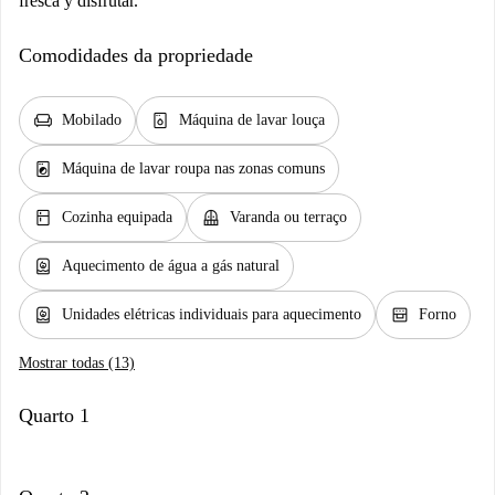
fresca y disfrutar.
Comodidades da propriedade
chair
dishwasher_gen
Mobilado
Máquina de lavar louça
local_laundry_service
Máquina de lavar roupa nas zonas comuns
kitchen
balcony
Cozinha equipada
Varanda ou terraço
water_heater
Aquecimento de água a gás natural
water_heater
oven_gen
Unidades elétricas individuais para aquecimento
Forno
Mostrar todas (13)
Quarto 1