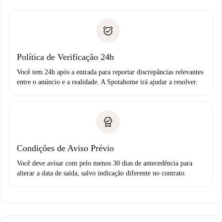
entrega das chaves, etc.
Documento de identidade ou Passaporte
A Spotahome só transferirá o primeiro pagamento se você
Comprovante de solvência
não comunicar nenhum problema.
Débito direto bancário
Política de Verificação 24h
Você tem 24h após a entrada para reportar discrepâncias relevantes
entre o anúncio e a realidade. A Spotahome irá ajudar a resolver.
Condições de Aviso Prévio
Você deve avisar com pelo menos 30 dias de antecedência para
alterar a data de saída, salvo indicação diferente no contrato.