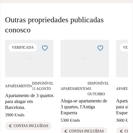
Outras propriedades publicadas
conosco
VERIFICADA
VERI
DISPONÍVEL
DISPONÍVEL
APARTAMENTO
■
11 AGOSTO
APARTAMENTO
03
APARTAM
■
OUTUBRO
Apartamento de 3 quartos
Aluga-se apartamento de
Apartame
para alugar em
3 quartos, l'Antiga
para alu
Barcelona.
Esquerra
Esquerra
3900 €
/
mês
5300 €
/
mês
3600 €
/
m
euro
CONTAS INCLUÍDAS
euro
euro
CONTAS INCLUÍDAS
CON