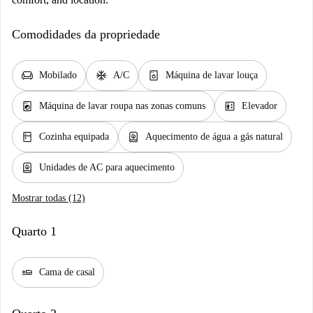
Comodidades da propriedade
chair
ac_unit
dishwasher_gen
Mobilado
A/C
Máquina de lavar louça
local_laundry_service
elevator
Máquina de lavar roupa nas zonas comuns
Elevador
kitchen
water_heater
Cozinha equipada
Aquecimento de água a gás natural
water_heater
Unidades de AC para aquecimento
Mostrar todas (12)
Quarto 1
airline_seat_flat
Cama de casal