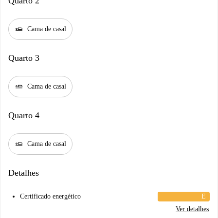
Quarto 2
airline_seat_flat
Cama de casal
Quarto 3
airline_seat_flat
Cama de casal
Quarto 4
airline_seat_flat
Cama de casal
Detalhes
Certificado energético
E
Ver detalhes