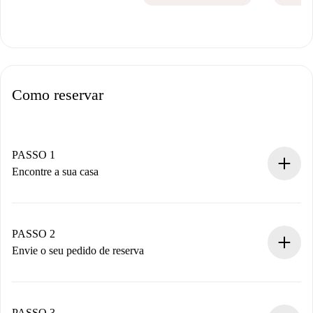
Como reservar
PASSO 1
Encontre a sua casa
Processo de reserva 100% online.
Casas e Proprietários verificados.
Você tem todas as informações necessárias
PASSO 2
antecipadamente.
Envie o seu pedido de reserva
Envie detalhes básicos do seu perfil e método de
pagamento.
Não cobramos nada até que o proprietário confirme.
PASSO 3