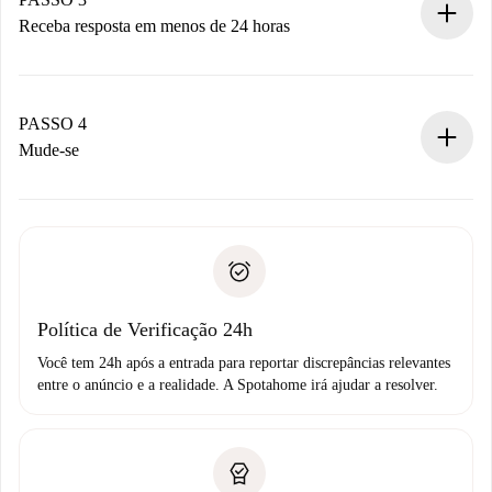
Receba resposta em menos de 24 horas
O proprietário tem até 24 horas para confirmar.
Se aceita, faremos a cobrança e conectaremos você ao
proprietário.
PASSO 4
Se recusada: não cobraremos nada e ofereceremos
Mude-se
alternativas.
Combine os detalhes da chegada com o proprietário,
Documentos necessários para “
Spotahome plus
”.
entrega das chaves, etc.
Documento de identidade ou Passaporte
A Spotahome só transferirá o primeiro pagamento se você
Comprovante de solvência
não comunicar nenhum problema.
Débito direto bancário
Política de Verificação 24h
Você tem 24h após a entrada para reportar discrepâncias relevantes
entre o anúncio e a realidade. A Spotahome irá ajudar a resolver.