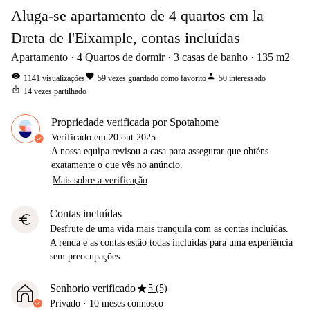
Aluga-se apartamento de 4 quartos em la
Dreta de l'Eixample, contas incluídas
Apartamento
4
Quartos de dormir
3
casas de banho
135
m2
visibility
favorite
person
1141
visualizações
59
vezes guardado como favorito
50
interessado
ios_share
14
vezes partilhado
Propriedade verificada por Spotahome
Verificado em
20 out 2025
A nossa equipa revisou a casa para assegurar que obténs
exatamente o que vês no anúncio.
Mais sobre a verificação
Contas incluídas
euro
Desfrute de uma vida mais tranquila com as contas incluídas.
A renda e as contas estão todas incluídas para uma experiência
sem preocupações
star
Senhorio verificado
5 (5)
Privado
·
10 meses
connosco